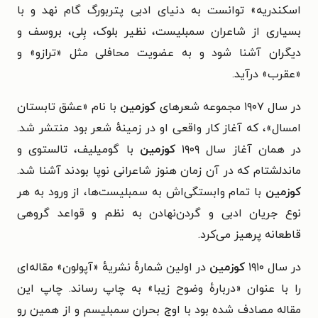
اسکندریه» توانست به دنیای ادبی پتربورگ گام نهد و با
بسیاری از شاعران سمبلیست،‌ نظیر بلوک،‌ بِلی، بروسف و
دیگران آشنا شود و به عضویت محافلی مثل «ترازو» و
«عقرب» درآید.
در سال ۱۹۰۷ مجموعه شعرهای
کوزمین
با نام «عشق تابستان
امسال»، که آغاز کار واقعی او در زمینهٔ شعر بود منتشر شد.
در همان آغاز سال ۱۹۰۹
کوزمین
با گومیلیف، تالستوی و
ماندلشتام که در آن زمان هنوز شاعرانی نوپا بودند آشنا شد.
کوزمین
با تمام وابستگی‌اش به سمبلیست‌ها، از ورود به هر
نوع جریان ادبی و گردن‌نهادن به نظم و قواعد گروهی
قاطعانه پرهیز می‌کرد.
در سال ۱۹۱۰
کوزمین
در اولین شمارهٔ نشریهٔ «آپولون» مقاله‌ای
را با عنوان «دربارهٔ وضوح زیبا» به چاپ رساند. چاپ این
مقاله مصادف شده بود با اوج بحران سمبلیسم و از همین رو