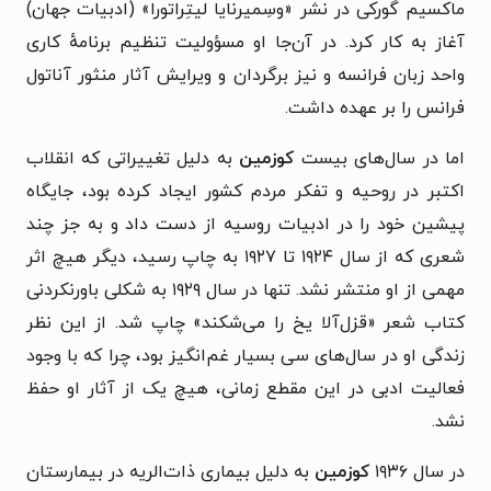
ماکسیم گورکی در نشر «وسِمیرنایا لیتِراتورا» (ادبیات جهان)
آغاز به کار کرد. در آن‌جا او مسؤولیت تنظیم برنامهٔ کاری
واحد زبان فرانسه و نیز برگردان و ویرایش آثار منثور آناتول
فرانس را بر عهده داشت.
اما در سال‌های بیست
کوزمین
به دلیل تغییراتی که انقلاب
اکتبر در روحیه و تفکر مردم کشور ایجاد کرده بود، جایگاه
پیشین خود را در ادبیات روسیه از دست داد و به جز چند
شعری که از سال ۱۹۲۴ تا ۱۹۲۷ به چاپ رسید، دیگر هیچ اثر
مهمی از او منتشر نشد. تنها در سال ۱۹۲۹ به شکلی باورنکردنی
کتاب شعر «قزل‌آلا یخ را می‌شکند» چاپ شد. از این نظر
زندگی او در سال‌های سی بسیار غم‌انگیز بود، چرا که با وجود
فعالیت ادبی در این مقطع زمانی، هیچ یک از آثار او حفظ
نشد.
در سال ۱۹۳۶
کوزمین
به دلیل بیماری ذات‌الریه در بیمارستان