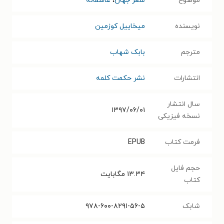
موضوع
شعر جهان
،
عاشقانه
نویسنده
میخاییل کوزمین
مترجم
بابک شهاب
انتشارات
نشر حکمت کلمه
سال انتشار
۱۳۹۷/۰۶/۰۱
نسخه فیزیکی
فرمت کتاب
EPUB
حجم فایل
۱۳.۳۴
مگابایت
کتاب
شابک
۹۷۸-۶۰۰-۸۲۹۱-۵۶-۵