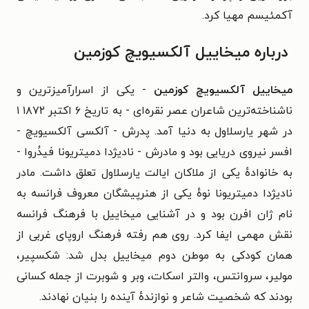
آکمئیسم مهیا کرد.
درباره میخاییل آلکسیویچ کوزمین
میخاییل آلکسیویچ کوزمین
- یکی از اسرارآمیزترین و
ناشناخته‌ترین شاعران عصر نقره‌ای - به تاریخ ۶ اکتبر ۱۸۷۲ ۱
در شهر یارسلاول به دنیا آمد. پدرش - آلکسی آلکسیویچ -
افسر نیروی دریایی بود و مادرش - نادیژدا دمیتریونا فیدُروا -
به خانوادهٔ یکی از ملاکان ایالت یارسلاول تعلق داشت. مادر
نادیژدا دمیتریونا نوهٔ یکی از هنرپیشگان معروف فرانسه به
نام ژان افرن بود و در آشنایی میخاییل با فرهنگ فرانسه
نقش مهمی ایفا کرد. روی هم رفته فرهنگ اروپای غربی از
همان کودکی به موطن دوم میخاییل بدل شد: شکسپیر،
مولیر، سروانتس، والتر اسکات، وبر و شوبرت از جمله کسانی
بودند که شخصیت شاعر و نوازندهٔ آینده را بنیان نهادند.