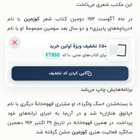
این مکتب شعری می‌تاخت.
در ماه آگوست ۱۹۱۲ دومین کتاب شعر
کوزمین
با نام
«دریاچه‌های پاییزی» و دو سال بعد سومین مجموعهٔ او با نام
«کبوترهای گِلی» منتشر شد.
٪۵۰ تخفیف ویژۀ اولین خرید
پاتوق محبوب
کوزمین
در این سال‌ها قهوه‌خانه‌ای به نام
برای کتاب‌های متنی، با کد
FTX50
«سگ ولگرد» بود. سرود ویژهٔ این مؤسسه ساختهٔ
کوزمین
است. او هم‌چنین یک چهاربیتی با نام «کاباره» برای
کپی کردن کد تخفیف
قهوه‌خانهٔ محبوبش سرود که تا پایان فعالیت این مؤسسه در
برنامه‌هایش چاپ می‌شد.
با بسته‌شدن «سگ ولگرد»، او مشتری قهوه‌خانهٔ دیگری با نام
«پاتوق طنازان» شد و در آن‌جا به اجرای ترانه‌های خود
پرداخت. در همین قهوه‌خانه در تاریخ ۲۹ اکتبر ۱۹۱۶ دهمین
سالگرد فعالیت هنری
کوزمین
جشن گرفته شد.