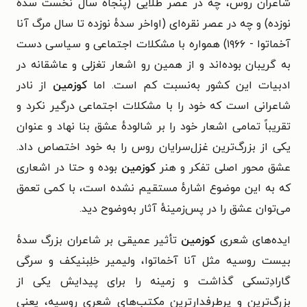
شاعران روس، چه در عصر طلایی (پنجاه سال نخست سدهٔ
نوزده) و چه در عصر نقره‌ای (اواخر سدهٔ نوزده تا سال مرگ آنا
آخماتوا - ۱۹۶۶) همواره با مشکلات اجتماعی و سیاسی دست
به گریبان بوده‌اند و از همین رو اشعار تغزلی و عاشقانه در
ادبیات این کشور به‌نسبت کم است. اما
کوزمین
از نادر
شاعرانی است که خود را با مشکلات اجتماعی درگیر نکرد و
تقریباً تمامی اشعار خود را بر شالودهٔ عشق بنا نهاد و عنوان
یکی از بزرگ‌ترین غزل‌سرایان روس را به خود اختصاص داد.
عشق محور اصلی تفکر و هنر
کوزمین
بوده و حتا در اشعاری
که به این موضوع اشارهٔ مستقیم نشده است، با کمی تعمق
می‌توان عشق را در پس‌زمینهٔ آثار به‌وضوح دید.
ایده‌های شعری
کوزمین
تأثیر عمیقی بر شاعران بزرگ سدهٔ
بیست روسیه مثل آنا آخماتوا، ولیمیر خلِبنیکف و سرگی
گارادِتسکی گذاشت و زمینه را برای پیدایش یکی از
بزرگ‌ترین و پرطرفدارترین مکتب‌های شعری روسیه، یعنی