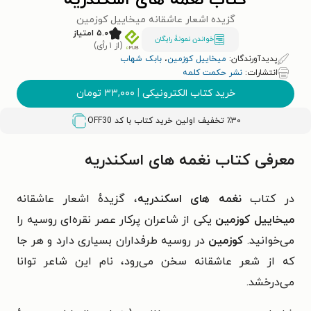
کتاب نغمه های اسکندریه
گزیده اشعار عاشقانه میخاییل کوزمین
۵.۰ امتیاز
خواندن نمونۀ رایگان
(از ۱ رأی)
پدیدآورندگان:
میخاییل کوزمین
،
بابک شهاب
انتشارات:
نشر حکمت کلمه
خرید کتاب الکترونیکی
|
۳۳,۰۰۰
تومان
٪۳۰ تخفیف اولین خرید کتاب با کد
OFF30
معرفی کتاب نغمه های اسکندریه
در کتاب
نغمه های اسکندریه
، گزیدهٔ اشعار عاشقانه
میخاییل کوزمین
یکی از شاعران پرکار عصر نقره‌ای روسیه را
می‌خوانید.
کوزمین
در روسیه طرفداران بسیاری دارد و هر جا
که از شعر عاشقانه سخن می‌رود، نام این شاعر توانا
می‌درخشد.