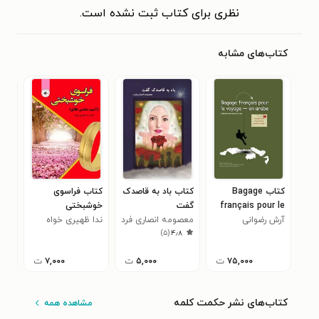
نظری برای کتاب ثبت نشده است.
کتاب‌های مشابه
کتاب Bagage
کتاب باد به قاصدک
کتاب فراسوی
کتا
français pour le
گفت
خوشبختی
امنی
آرش رضوانی
voyage - en
معصومه انصاری فرد
ندا ظهیری خواه
طاه
)
۵
(
۴٫۸
arabe
۷۵,۰۰۰
ت
۵,۰۰۰
ت
۷,۰۰۰
ت
کتاب‌های نشر حکمت کلمه
مشاهده همه