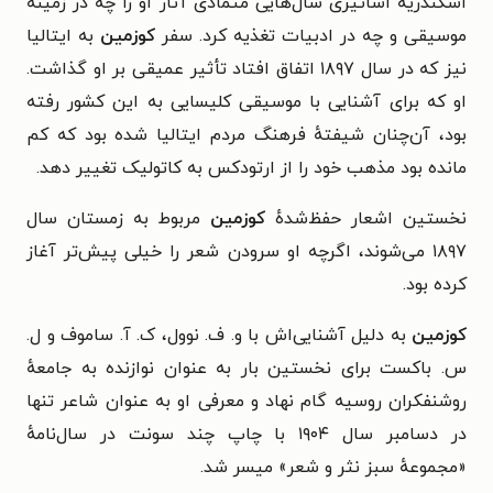
اسکندریهٔ اساتیری سال‌هایی متمادی آثار او را چه در زمینهٔ
موسیقی و چه در ادبیات تغذیه کرد. سفر
کوزمین
به ایتالیا
نیز که در سال ۱۸۹۷ اتفاق افتاد تأثیر عمیقی بر او گذاشت.
او که برای آشنایی با موسیقی کلیسایی به این کشور رفته
بود، آن‌چنان شیفتهٔ فرهنگ مردم ایتالیا شده بود که کم
مانده بود مذهب خود را از ارتودکس به کاتولیک تغییر دهد.
نخستین اشعار حفظ‌شدهٔ
کوزمین
مربوط به زمستان سال
۱۸۹۷ می‌شوند، اگرچه او سرودن شعر را خیلی پیش‌تر آغاز
کرده بود.
کوزمین
به دلیل آشنایی‌اش با و. ف. نوول، ک. آ. ساموف و ل.
س. باکست برای نخستین بار به عنوان نوازنده به جامعهٔ
روشنفکران روسیه گام نهاد و معرفی او به عنوان شاعر تنها
در دسامبر سال ۱۹۰۴ با چاپ چند سونت در سال‌نامهٔ
«مجموعهٔ سبز نثر و شعر» میسر شد.