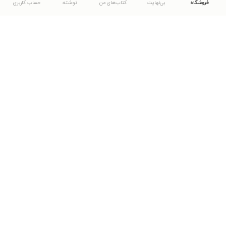
فروشگاه
بی‌نهایت
کتاب‌های من
نوشته
حساب کاربری
دانلود اپلیکیشن طاقچه
... موارد دیگر
مشاهدهٔ دیگر نسخه‌های طاقچه