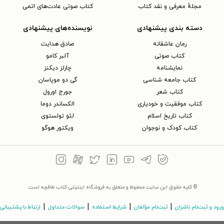
مجلهٔ معرفی و نقد کتاب
کتاب صوتی عادت‌های اتمی
دسته بندی پیشنهادی
نویسنده‌های پیشنهادی
رمان عاشقانه
صادق هدایت
کتاب‌ صوتی
آلبر کامو
نمایشنامه
چارلز دیکنز
کتاب جامعه شناسی
گی دو موپاسان
کتاب شعر
جورج اورول
کتاب موفقیت و خودیاری
الکساندر دوما
کتاب تاریخ اسلام
لئو تولستوی
کتاب کودک و نوجوان
ویکتور هوگو
© کلیه حقوق این سایت محفوظ و متعلق به فروشگاه اینترنتی کتاب طاقچه است.
|
|
|
|
ورود و ثبت‌نام ناشران
ثبت‌نام مؤلفان
شرایط استفاده
سوالات متداول
ارتباط با پشتیبانی