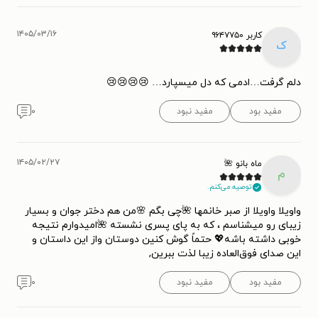
۱۴۰۵/۰۳/۱۶
کاربر ۹۶۴۷۷۵۰
ک
دلم گرفت…ادمی که دل میسپارد… 😢😢😢😢
مفید بود
مفید نبود
۰
۱۴۰۵/۰۲/۲۷
ماه بانو 🌺
م
توصیه می‌کنم.
واویلا واویلا از صبر خانمها 🌺چی بگم 🌸من هم دختر جوان و بسیار
زیبای رو میشناسم ، که به پای پسری نشسته 🌺امیدوارم نتیجه
خوبی داشته باشه💖 حتماً گوش کنین دوستان واز این داستان و
این صدای فوق‌العاده زیبا لذت ببرین,
مفید بود
مفید نبود
۰