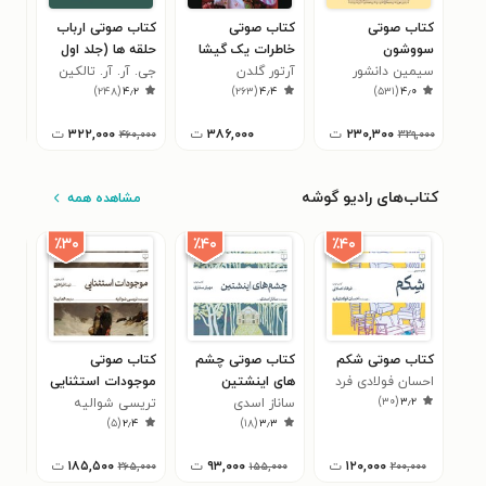
کتاب صوتی
کتاب صوتی
کتاب صوتی ارباب
کتا
سووشون
خاطرات یک گیشا
حلقه ها (جلد اول
تیم
سیمین دانشور
آرتور گلدن
یاران حلقه)
جی. آر. آر. تالکین
دن 
۰
)
۲۴۸
(
۴٫۲
)
۲۶۳
(
۴٫۴
)
۵۳۱
(
۴٫۰
۲۳۰,۳۰۰
ت
۳۸۶,۰۰۰
ت
۳۲۲,۰۰۰
ت
۰۰۰
۴۶۰,۰۰۰
۳۲۹,۰۰۰
کتاب‌های رادیو گوشه
مشاهده همه
٪۳۰
٪۴۰
٪۴۰
کتاب صوتی شکم
کتاب صوتی چشم
کتاب صوتی
کتا
احسان فولادی فرد
های اینشتین
موجودات استثنایی
رسی
)
۳۰
(
۳٫۲
ساناز اسدی
تریسی شوالیه
دار
۰
)
۵
(
۲٫۴
)
۱۸
(
۳٫۳
۱۲۰,۰۰۰
ت
۹۳,۰۰۰
ت
۱۸۵,۵۰۰
ت
۰۰۰
۲۶۵,۰۰۰
۱۵۵,۰۰۰
۲۰۰,۰۰۰