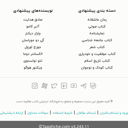
دسته بندی پیشنهادی
نویسنده‌های پیشنهادی
رمان عاشقانه
صادق هدایت
کتاب‌ صوتی
آلبر کامو
نمایشنامه
چارلز دیکنز
کتاب جامعه شناسی
گی دو موپاسان
کتاب شعر
جورج اورول
کتاب موفقیت و خودیاری
الکساندر دوما
کتاب تاریخ اسلام
لئو تولستوی
کتاب کودک و نوجوان
ویکتور هوگو
© کلیه حقوق این سایت محفوظ و متعلق به فروشگاه اینترنتی کتاب طاقچه است.
|
|
|
|
ورود و ثبت‌نام ناشران
ثبت‌نام مؤلفان
شرایط استفاده
سوالات متداول
ارتباط با پشتیبانی
©Taaghche.com
v
3.243.11