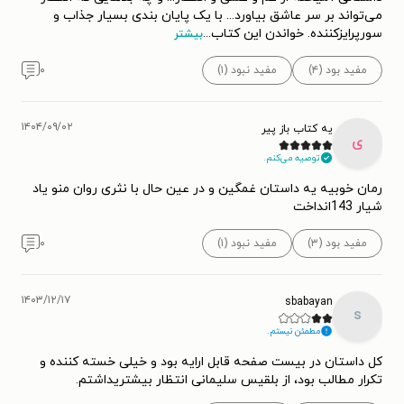
می‌تواند بر سر عاشق بیاورد... با یک پایان بندی بسیار جذاب و
سورپرایزکننده. خواندن این کتاب
...
بیشتر
مفید بود (۴)
مفید نبود (۱)
۰
۱۴۰۴/۰۹/۰۲
یه کتاب باز پیر
ی
توصیه می‌کنم.
رمان خوبیه یه داستان غمگین و در عین حال با نثری روان منو یاد
شیار 143انداخت
مفید بود (۳)
مفید نبود (۱)
۰
۱۴۰۳/۱۲/۱۷
sbabayan
s
مطمئن نیستم.
کل داستان در بیست صفحه قابل ارایه بود و خیلی خسته کننده و
تکرار مطالب بود، از بلقیس سلیمانی انتظار بیشتریداشتم.