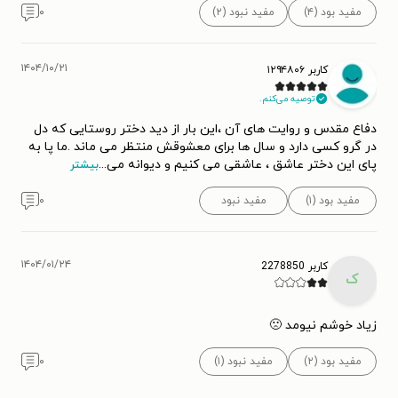
مفید بود (۴)
مفید نبود (۲)
۰
۱۴۰۴/۱۰/۲۱
کاربر ۱۲۹۴۸۰۶
توصیه می‌کنم.
دفاع مقدس و روایت های آن ،این بار از دید دختر روستایی که دل
در گرو کسی دارد و سال ها برای معشوقش منتظر می ماند .ما پا به
پای این دختر عاشق ، عاشقی می کنیم و دیوانه می
...
بیشتر
مفید بود (۱)
مفید نبود
۰
۱۴۰۴/۰۱/۲۴
کاربر 2278850
ک
زیاد خوشم نیومد 🙁
مفید بود (۲)
مفید نبود (۱)
۰