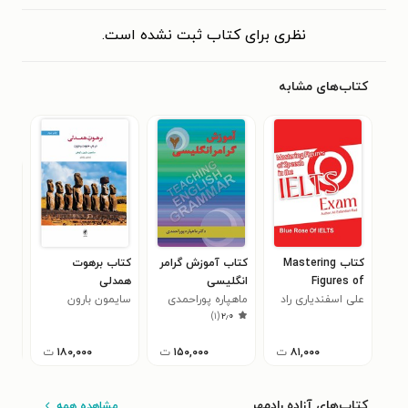
نظری برای کتاب ثبت نشده است.
کتاب‌های مشابه
کتاب Mastering
کتاب آموزش گرامر
کتاب برهوت
کتا
Figures of
انگلیسی
همدلی
برای
Speech in the
علی اسفندیاری راد
ماهپاره پوراحمدی
سایمون بارون
فرا
۵
)
۱
(
۲٫۰
IELTS Exam
کوهن
۸۱,۰۰۰
ت
۱۵۰,۰۰۰
ت
۱۸۰,۰۰۰
ت
کتاب‌های آزاده رادمهر
مشاهده همه