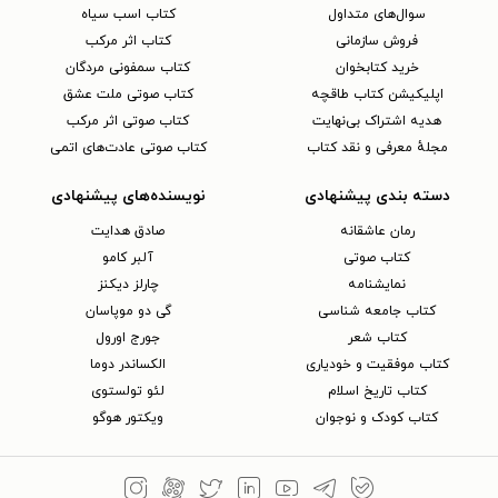
سوال‌های متداول
کتاب اسب سیاه
فروش سازمانی
کتاب اثر مرکب
خرید کتابخوان
کتاب سمفونی مردگان
اپلیکیشن کتاب طاقچه
کتاب صوتی ملت عشق
هدیه اشتراک بی‌نهایت
کتاب صوتی اثر مرکب
مجلهٔ معرفی و نقد کتاب
کتاب صوتی عادت‌های اتمی
دسته بندی پیشنهادی
نویسنده‌های پیشنهادی
رمان عاشقانه
صادق هدایت
کتاب‌ صوتی
آلبر کامو
نمایشنامه
چارلز دیکنز
کتاب جامعه شناسی
گی دو موپاسان
کتاب شعر
جورج اورول
کتاب موفقیت و خودیاری
الکساندر دوما
کتاب تاریخ اسلام
لئو تولستوی
کتاب کودک و نوجوان
ویکتور هوگو