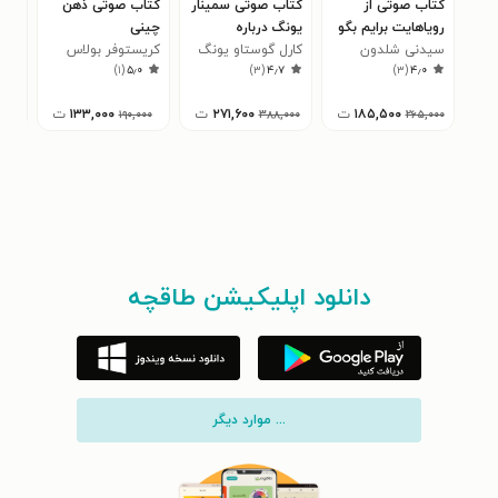
کتاب صوتی از
کتاب صوتی سمینار
کتاب صوتی ذهن
کتا
رویاهایت برایم بگو
یونگ درباره
چینی
فرو
سیدنی شلدون
کارل گوستاو یونگ
زرتشت نیچه
کریستوفر بولاس
شور
مایر
)
۱
(
۵٫۰
)
۳
(
۴٫۷
)
۳
(
۴٫۰
۱۸۵,۵۰۰
ت
۲۷۱,۶۰۰
ت
۱۳۳,۰۰۰
ت
۰۰
۱۹۰,۰۰۰
۳۸۸,۰۰۰
۲۶۵,۰۰۰
دانلود اپلیکیشن طاقچه
... موارد دیگر