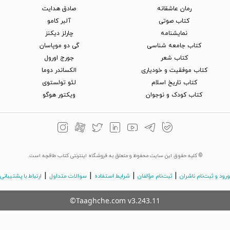
رمان عاشقانه
صادق هدایت
کتاب‌ صوتی
آلبر کامو
نمایشنامه
چارلز دیکنز
کتاب جامعه شناسی
گی دو موپاسان
کتاب شعر
جورج اورول
کتاب موفقیت و خودیاری
الکساندر دوما
کتاب تاریخ اسلام
لئو تولستوی
کتاب کودک و نوجوان
ویکتور هوگو
© کلیه حقوق این سایت محفوظ و متعلق به فروشگاه اینترنتی کتاب طاقچه است.
|
|
|
|
ورود و ثبت‌نام ناشران
ثبت‌نام مؤلفان
شرایط استفاده
سوالات متداول
ارتباط با پشتیبانی
©Taaghche.com
v
3.243.11