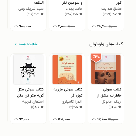
کور
و سومین نفر
البلاغه
آکل
صادق هدایت
حامد بهداد
سید شریف رضی
صاد
۶
)
۴۱۶
(
۴٫۴
)
۷۵۷
(
۴٫۵
)
۱۴۳۹
(
۳٫۷
۶۸,۶۰۰
ت
۲,۰۰۰
ت
۹۰۰,۰۰۰
ت
۰۰
۴,۰۰۰
۹۸,۰۰۰
کتاب‌های واوخوان
مشاهده همه
٪۳۰
کتاب صوتی
کتاب صوتی مزرعه
کتاب صوتی مثل
کتا
خاطرات عشق از
کوزه گر
گربه فکر کن مثل
در 
دست رفته
اریک امانوئل
آندرآ کامیلری
استفان گارنیه
گربه رفتار کن (جلد
شکس
برن
۰
)
۱
(
۵٫۰
)
۲
(
۲٫۵
)
۱
(
۴٫۰
اشمیت
دوم)
چها
آلکا
۹۶,۶۰۰
ت
۱۴۸,۰۰۰
ت
۹۶,۰۰۰
ت
۱۳۸,۰۰۰