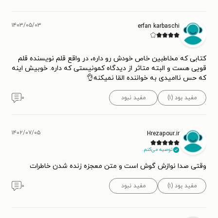
آلمان درگذشت.
۱۴۰۳/۰۵/۰۳
erfan karbaschi
کتابی که مخاطبین خاص خودش رو داره، در واقع قلم نویسنده قلم
قویی هست و البته متاثر از دیدگاه کمونیستی که داره. خوبیش اینه
که حس ناامیدی به خواننده القا نمیکنه👌
مفید بود (۱)
مفید نبود
۰
۱۴۰۲/۰۷/۰۵
Hrezapour.ir
توصیه می‌کنم.
وقتی صدا نوازش گوش است و متن معجزه زنده شدن خاطرات
مفید بود (۱)
مفید نبود
۰