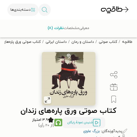
دسته‌بندی‌ها
با کد تخفیف OFF30 اولین کتاب الکترونیکی یا صوتی‌ات را با ۳۰٪
معرفی
مشخصات
نظرات (۸)
تخفیف از طاقچه دریافت کن.
طاقچه
کتاب صوتی
داستان و رمان
داستان ایرانی
کتاب صوتی ورق پاره‌های زن
کتاب صوتی ورق پاره‌های زندان
۳.۹ امتیاز
شنیدن نمونۀ رایگان
(از ۲۰ رأی)
پدیدآورندگان:
بزرگ علوی