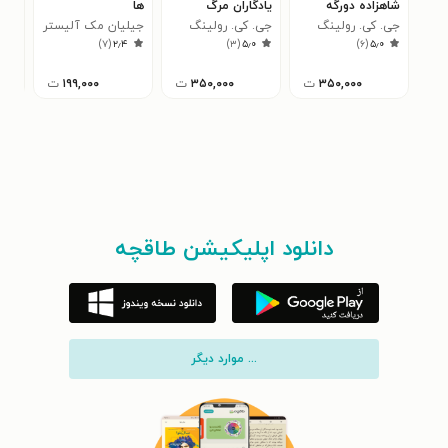
شاهزاده دورگه
یادگاران مرگ
ها
وان
جی. کی. رولینگ
جی. کی. رولینگ
جیلیان مک آلیستر
خان
جسی
۳
)
۷
(
۲٫۴
)
۳
(
۵٫۰
)
۶
(
۵٫۰
۳۵۰,۰۰۰
ت
۳۵۰,۰۰۰
ت
۱۹۹,۰۰۰
ت
دانلود اپلیکیشن طاقچه
... موارد دیگر