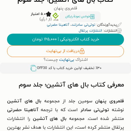
کتاب بال های آتشین؛ جلد سوم
قلمروی پنهان
۵.۰ امتیاز
خواندن نمونۀ رایگان
(از ۱ رأی)
پدیدآورندگان:
توئی‌تی سادرلند
،
آناهیتا حضرتی
انتشارات:
انتشارات پرتقال
خرید کتاب الکترونیکی
|
۱۶۵,۰۰۰
تومان
دریافت از بی‌نهایت
اشتراک
بی‌نهایت
چیست؟
٪۳۰ تخفیف اولین خرید کتاب با کد
OFF30
معرفی کتاب بال های آتشین؛ جلد سوم
قلمروی پنهان
سومین جلد از مجموعه
بال های آتشین
نوشته
توئی‌تی سادلر
است که با ترجمه
آناهیتا حضرتی
منتشر شده است. مجموعه
بال های آتشین
را انتشارات
پرتقال منتشر کرده است، این انتشارات با هدف نشر بهترین