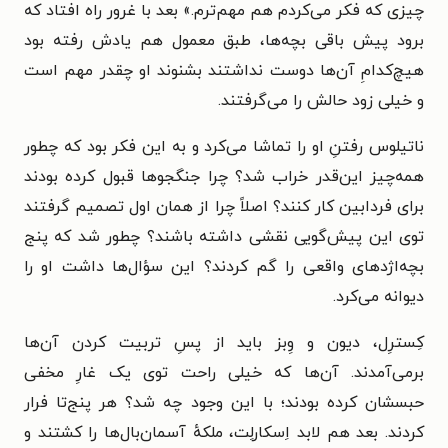
چیزی که فکر می‌کردم هم مهم‌ترم.» بعد با غرور راه افتاد که
برود پیش باقی بچه‌ها، طبق معمول هم یادش رفته بود
هیچ‌کدامِ آن‌ها دوست نداشتند بشنوند او چقدر مهم است
و خیلی زود حالش را می‌گرفتند.
ناتیلوس رفتنِ او را تماشا می‌کرد و به این فکر بود که چطور
همه‌چیز این‌قدر خراب شد؟ چرا جنگجوها قبول کرده بودند
برای فردابین کار کنند؟ اصلاً چرا از همان اول تصمیم گرفتند
توی این پیش‌گویی نقشی داشته باشند؟ چطور شد که پنج
بچه‌اژدهای واقعی را گم کردند؟ این سؤال‌ها داشت او را
دیوانه می‌کرد.
کِسترِل، دیون و وِبز باید از پسِ تربیت کردن آن‌ها
برمی‌آمدند. آن‌ها که خیلی راحت توی یک غارِ مخفی
حبسشان کرده بودند؛ با این وجود چه شد؟ هر پنج‌تا فرار
کردند. بعد هم لابد اِسکارلِت، ملکهٔ آسمان‌بال‌ها را کشتند و