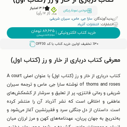
کتاب درباری از خار و رز (کتاب اول)
۳.۶ امتیاز
خواندن نمونۀ رایگان
(از ۱۷ رأی)
پدیدآورندگان:
سارا جی. ماس
،
سیران شریفی
انتشارات:
انتشارات آذرباد
۸۶,۶۲۵
تومان
خرید کتاب الکترونیکی
|
۱۷۳,۲۵۰
تومان
٪۳۰ تخفیف اولین خرید کتاب با کد
OFF30
معرفی کتاب درباری از خار و رز (کتاب اول)
کتاب درباری از خار و رز (کتاب اول) با عنوان اصلی A court
of thorns and roses نوشته سارا جی. ماس و ترجمه سیران
شریفی و رمانی فانتزی، پر از تعلیق و سرشار از کشمکش‌های
عاطفی و اخلاقی است که نشر آذرباد آن را منتشر کرده
است. داستان از دل جنگلی سرد و فقیرنشین آغاز می‌شود و
به‌تدریج به جهان پریان، عهدنامه‌های کهن و مرز لرزان میان
انسان و موجودات جادویی کشیده می‌شود. محور رمان دختری