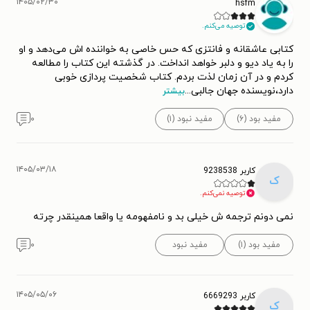
۱۴۰۵/۰۲/۳۰
hsfm
توصیه می‌کنم.
کتابی عاشقانه و فانتزی که حس خاصی به خواننده اش می‌دهد و او
را به یاد دیو و دلبر خواهد انداخت. در گذشته این کتاب را مطالعه
کردم و در آن زمان لذت بردم. کتاب شخصیت پردازی خوبی
دارد،نویسنده جهان جالبی
...
بیشتر
مفید بود (۶)
مفید نبود (۱)
۰
۱۴۰۵/۰۳/۱۸
کاربر 9238538
ک
توصیه نمی‌کنم.
نمی دونم ترجمه ش خیلی بد و نامفهومه یا واقعا همینقدر چرته
مفید بود (۱)
مفید نبود
۰
۱۴۰۵/۰۵/۰۶
کاربر 6669293
ک