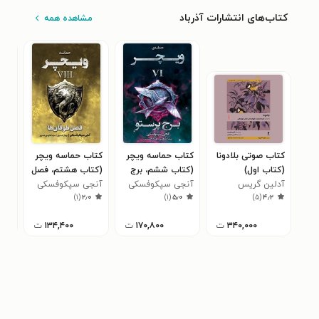
کتاب‌های انتشارات آذرباد
مشاهده همه
کتاب صوتی بلادونا
کتاب حماسه ویچر
کتاب حماسه ویچر
کتا
(کتاب اول)
(کتاب ششم، برج
(کتاب هشتم، فصل
میر
آدلین گریس
پرستو)
آنجی سپکوفسکی
طوفان ها)
آنجی سپکوفسکی
جیم
اول
۸
)
۱
(
۲٫۰
)
۱
(
۵٫۰
)
۵
(
۴٫۲
خون
۳۴۰,۰۰۰
ت
۱۷۰,۸۰۰
ت
۱۳۴,۴۰۰
ت