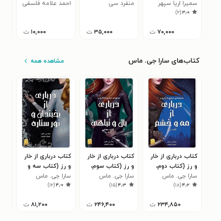
سمیرا اریا سپهر
مشاهده ای تحلیلی
منفرد سی
هفتم
احمد علامه فلسفی
سطو
امی
۰
)
۲
(
۳٫۰
قدر
قدر
۷۰,۰۰۰
ت
۳۵,۰۰۰
ت
۱۰,۰۰۰
ت
کتاب‌های سارا جی. ماس
مشاهده همه
کتاب درباری از خار
کتاب درباری از خار
کتاب درباری از خار
کتا
و رز (کتاب دوم،
و رز (کتاب سوم،
و رز (کتاب سه و
(کت
سارا جی. ماس
درباری از مه و
سارا جی. ماس
درباری از بال و
نیم، درباری از
سارا جی. ماس
خاک
سار
۱
)
۱۲
(
۴٫۰
)
۱۵
(
۴٫۳
)
۱۸
(
۴٫۲
خشم)
تباهی)
یخبندان و نور
ستاره)
۲۳۴,۸۵۰
ت
۲۴۶,۴۰۰
ت
۸۱,۲۰۰
ت