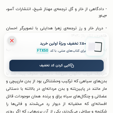
- دادگاهی از خار و گل ترجمه‌ی مهناز شیخ،
انتشارات آسو،
- دربار خار و رز ترجمه‌ی زهرا هدایتی با تصویرگر احسان
طاهری،
نشر باژ‏‫ ‏‫،۱۴۰۲.
٪۵۰ تخفیف ویژۀ اولین خرید
بخشی از کتاب درباری از خار و رز (کتاب
برای کتاب‌های متنی، با کد
FTX50
اول)
کپی کردن کد تخفیف
«
نزدیک غروب ناگهان سروکلهٔ ناگاهای مخوف پیدا شد با
بدن‌های سیاهی که ترکیب وحشتناکی بود از بدن مارپیچی و
مار مانند در پایین‌تنه و بدن مردانه‌ای در بالاتنه با دستانی
عضلانی و چنگال‌های سیاه براق و برنده. همان موجودات قاتل
افسانه‌ای که مخفیانه از دیوار رد می‌شدند و فانی‌ها را
شکنجه و سلاخی می‌کردند، یکی از آن پری‌هایی که اگر روزی