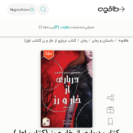
دسته‌بندی‌ها
با کد تخفیف OFF30 اولین کتاب الکترونیکی یا صوتی‌ات را با ۳۰٪
معرفی
مشخصات
نظرات (۴)
بریده‌ها (۱)
تخفیف از طاقچه دریافت کن.
طاقچه
داستان و رمان
رمان
کتاب درباری از خار و رز (کتاب اول)
٪۵۰