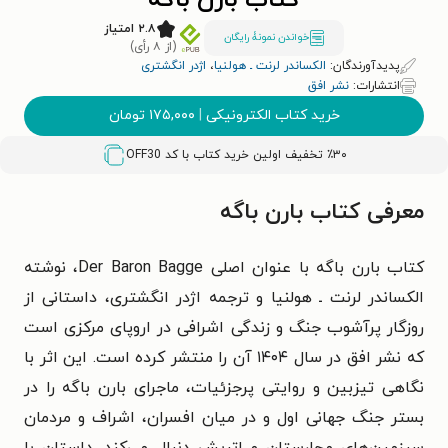
کتاب بارن باگه
۲.۸ امتیاز
خواندن نمونۀ رایگان
(از ۸ رأی)
پدیدآورندگان:
الکساندر لرنت ـ هولنیا
،
اژدر انگشتری
انتشارات:
نشر افق
خرید کتاب الکترونیکی
|
۱۷۵,۰۰۰
تومان
٪۳۰ تخفیف اولین خرید کتاب با کد
OFF30
معرفی کتاب بارن باگه
کتاب بارن باگه با عنوان اصلی Der Baron Bagge، نوشته
الکساندر لرنت‌ ـ‌ هولنیا و ترجمه اژدر انگشتری، داستانی از
روزگار پرآشوب جنگ و زندگی اشرافی در اروپای مرکزی است
که نشر افق در سال ۱۴۰۴ آن را منتشر کرده است. این اثر با
نگاهی تیزبین و روایتی پرجزئیات، ماجرای بارن باگه را در
بستر جنگ جهانی اول و در میان افسران، اشراف و مردمان
سرزمین‌های مجارستان و اتریش دنبال می‌کند. داستان با