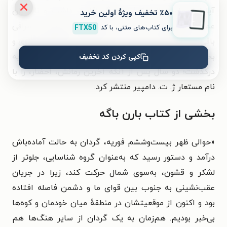
آپارتمان‌های دولتی کاخ هفبورگ اقامت داشت و تا پایان
٪۵۰ تخفیف ویژۀ اولین خرید
عمر محافظه‌کاری سیاسی و مدافع نوعی نخبه‌گرایی اشرافی
برای کتاب‌های متنی، با کد
FTX50
باقی ماند؛ موضعی که او را در دهه‌ی ۱۹۶۰ به چهره‌ای منزوی و
بحث‌برانگیز بدل کرد. سرانجام در سال ۱۹۷۶ در اثر سرطان ریه
کپی کردن کد تخفیف
درگذشت؛ دو سال پس از آنکه آخرین رمانش، احضار، را با
نام مستعار ژ. ت. دامپیر منتشر کرد.
بخشی از کتاب بارن باگه
«حوالی ظهر بیست‌وششم فوریه، گردان به حالت آماده‌باش
درآمد و دستور رسید که به‌عنوان گروه شناسایی، جلوتر از
لشکر و قشون، به‌سوی شمال حرکت کند، زیرا در جریان
عقب‌نشینی به جنوب بین قوای ما و دشمن فاصله افتاده
بود و اکنون از موقعیتشان در منطقهٔ میان خودمان و کوه‌ها
بی‌خبر بودیم. هم‌زمان به یک گردان از سایر هنگ‌ها هم