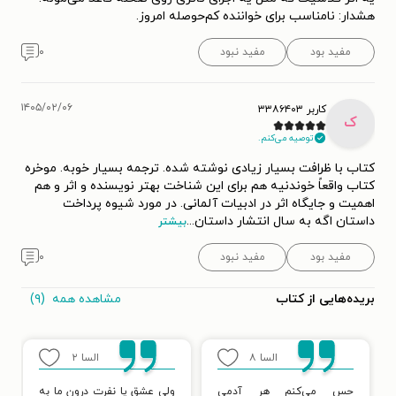
هشدار: نامناسب برای خواننده کم‌حوصله امروز.
مفید بود
مفید نبود
۰
۱۴۰۵/۰۲/۰۶
کاربر ۳۳۸۶۴۰۳
ک
توصیه می‌کنم.
کتاب با ظرافت بسیار زیادی نوشته شده. ترجمه بسیار خوبه. موخره
کتاب واقعاً خوندنیه هم برای این شناخت بهتر نویسنده و اثر و هم
اهمیت و جایگاه اثر در ادبیات آلمانی. در مورد شیوه پرداخت
داستان اگه به سال انتشار داستان
...
بیشتر
مفید بود
مفید نبود
۰
مشاهده همه
(۹)
بریده‌هایی از کتاب
السا
۸
السا
۲
حس می‌کنم هر آدمی
ولی عشق یا نفرت درون ما به