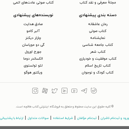
مجلهٔ معرفی و نقد کتاب
کتاب صوتی عادت‌های اتمی
دسته بندی پیشنهادی
نویسنده‌های پیشنهادی
رمان عاشقانه
صادق هدایت
کتاب‌ صوتی
آلبر کامو
نمایشنامه
چارلز دیکنز
کتاب جامعه شناسی
گی دو موپاسان
کتاب شعر
جورج اورول
کتاب موفقیت و خودیاری
الکساندر دوما
کتاب تاریخ اسلام
لئو تولستوی
کتاب کودک و نوجوان
ویکتور هوگو
© کلیه حقوق این سایت محفوظ و متعلق به فروشگاه اینترنتی کتاب طاقچه است.
|
|
|
|
ورود و ثبت‌نام ناشران
ثبت‌نام مؤلفان
شرایط استفاده
سوالات متداول
ارتباط با پشتیبانی