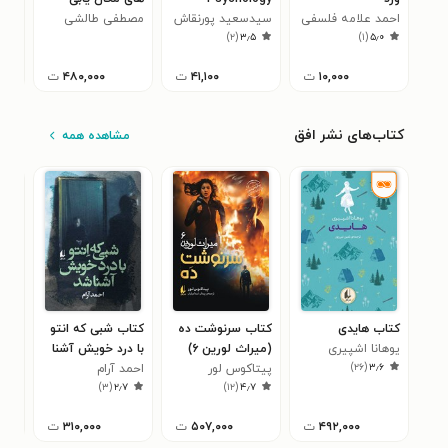
احمد علامه فلسفی
Texts In English
سیدسعید پورنقاش
پایدار
مصطفی طالشی
آرزو
۴
)
۲
(
۳٫۵
)
۱
(
۵٫۰
تهرانی
۱۰,۰۰۰
ت
۴۱,۱۰۰
ت
۴۸۰,۰۰۰
ت
کتاب‌های نشر افق
مشاهده همه
کتاب هایدی
کتاب سرنوشت ده
کتاب شبی که انتو
کتا
یوهانا اشپیری
(میراث لورین ۶)
با درد خویش آشنا
شعب
)
۲۶
(
۳٫۶
پیتاکوس لور
شد
احمد آرام
کری
۳
)
۳
(
۲٫۷
)
۱۲
(
۴٫۷
۴۹۲,۰۰۰
ت
۵۰۷,۰۰۰
ت
۳۱۰,۰۰۰
ت