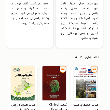
تنهاست، خیلی تنها، کاملاً
وجود می‌آیند، فقط درون ما
تنها. احتمالاً هیچ ارتباط
دست به کارند و درون ما
واقعی‌ای بین آدم‌ها وجود
دوباره خاموش می‌شوند. هیچ
ندارد. نمی‌تواند وجود داشته
رشتهٔ واقعی‌ای دو آدم را به
باشد. آدم‌ها همیشه برای
همدیگر پیوند نمی‌دهد.
همدیگر فقط بهانه هستند،
همین و بس. بهانه‌ای برای
نفرت یا عشق.
کتاب‌های مشابه
کتاب جمهوری کیب
کتاب Clinical
کتاب اصول و روش
کتا
ورد
Psychology
های مکان یابی
گنج