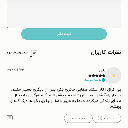
ثبت نظر
نظرات کاربران
محبوب‌ترین
۱۴۰۳/۰۶/۲۳
یاس
ی
توصیه می‌کنم.
بی اغراق آثار استاد صفایی حائری یکی پس از دیگری بسیار مفید،
بسیار راهگشا و بسیار ارزشمنده. پیشنهاد میکنم هرکس به دنبال
معنای زندگی میگرده حتما به مرور همۀ اونها رو بخونه، درک کنه و
بچشه.
مفید بود (۱۹)
مفید نبود
۰