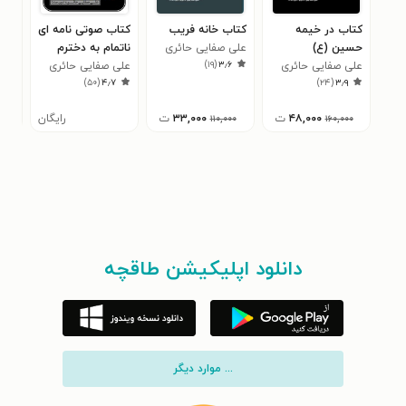
کتاب در خیمه
کتاب خانه فریب
کتاب صوتی نامه ای
کتا
حسین (ع)
علی صفایی حائری
ناتمام به دخترم
به 
)
۱۹
(
۳٫۶
علی صفایی حائری
محموده
علی صفایی حائری
علی
۵
)
۵۰
(
۴٫۷
)
۲۴
(
۳٫۹
۴۸,۰۰۰
ت
۳۳,۰۰۰
ت
رایگان
۰
۱۱۰,۰۰۰
۱۶۰,۰۰۰
دانلود اپلیکیشن طاقچه
... موارد دیگر