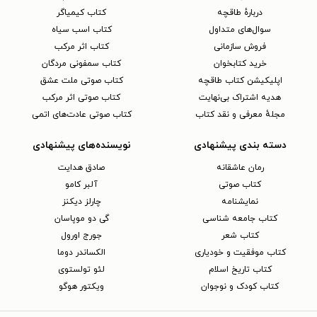
دربارهٔ طاقچه
کتاب کیمیاگر
سوال‌های متداول
کتاب اسب سیاه
فروش سازمانی
کتاب اثر مرکب
خرید کتابخوان
کتاب سمفونی مردگان
اپلیکیشن کتاب طاقچه
کتاب صوتی ملت عشق
هدیه اشتراک بی‌نهایت
کتاب صوتی اثر مرکب
مجلهٔ معرفی و نقد کتاب
کتاب صوتی عادت‌های اتمی
دسته بندی پیشنهادی
نویسنده‌های پیشنهادی
رمان عاشقانه
صادق هدایت
کتاب‌ صوتی
آلبر کامو
نمایشنامه
چارلز دیکنز
کتاب جامعه شناسی
گی دو موپاسان
کتاب شعر
جورج اورول
کتاب موفقیت و خودیاری
الکساندر دوما
کتاب تاریخ اسلام
لئو تولستوی
کتاب کودک و نوجوان
ویکتور هوگو