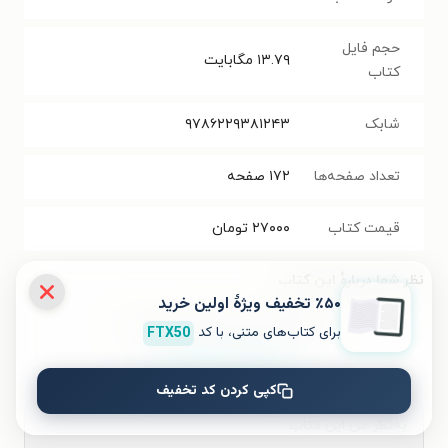
حجم فایل
۱۳.۷۹
مگابایت
کتاب
شابک
۹۷۸۶۲۲۹۳۸۱۲۴۳
تعداد صفحه‌ها
۱۷۲
صفحه
قیمت کتاب
۲۷۰۰۰
تومان
نظر شما دربارهٔ این کتاب
٪۵۰ تخفیف ویژۀ اولین خرید
به این کتاب چه امتیازی می‌دهید؟
برای کتاب‌های متنی، با کد
FTX50
کپی کردن کد تخفیف
۵
۴
۳
۲
۱