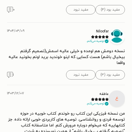
مفید بود (۴)
مفید نبود
۰
۱۴۰۴/۰۳/۰۹
Niloofar
توصیه می‌کنم.
نسخه دومش هم اومده و خیلی عالیه اسمش(تصمیم گرفتم
بیخیال باشم) هست کسایی که اینو خوندید برید اونم بخونید عالیه
واقعا
مفید بود (۳)
مفید نبود
۱
۱۴۰۳/۱۲/۰۷
عاطفه
ع
توصیه می‌کنم.
من نسخه فیزیکی این کتاب رو خوندم. کتاب خوبیه در حوزه
توسعه فردی و روانشناسی. توصیه های کاربردی خوبی ارائه داده. جز
کتابهاییه که میخوام دوباره مرورش کنم. اما متاسفانه کتاب
"تصمیم گرفتم بی خیال باشم" از همین نویسنده به شدت