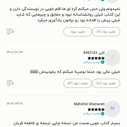
نمیدونم ولی حس میکنم کره ای ها قلم خوبی در نویسندگی دارن و
این کتاب خیلی روانشناسانه نبود و حقایق و چیزهایی که شاید
خیلی پیش پا افتاده بود رو برامون یادآوری میکرد
مفید بود (۸)
مفید نبود
۰
۱۴۰۲/۱۲/۲۳
کاربر 8492163
ک
توصیه می‌کنم.
خیلی عالی بود حتما توصیه میکنم که بخونیدش 🤗🤗
مفید بود (۱۰)
مفید نبود (۳)
۰
۱۴۰۳/۰۴/۲۱
Mahshid Ghanavati
M
توصیه می‌کنم.
بسیار کتاب خوبی هست من نسخه چاپی ترجمه ی فاطمه قربان