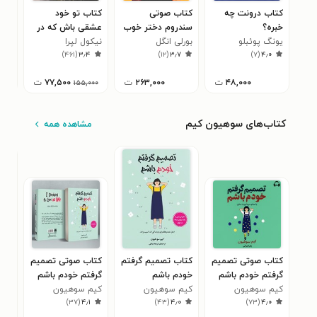
کتاب درونت چه
کتاب صوتی
کتاب تو خود
کتا
خبره؟
سندروم دختر خوب
عشقی باش که در
برا
یونگ پوئبلو
بورلی انگل
نیکول لپرا
جستن آنی
جول
حال
۵
)
۴۶۱
(
۳٫۴
)
۱۲
(
۳٫۷
)
۷
(
۴٫۰
۴۸,۰۰۰
ت
۲۶۳,۰۰۰
ت
۷۷,۵۰۰
ت
۱۵۵,۰۰۰
کتاب‌های سوهیون کیم
مشاهده همه
کتاب صوتی تصمیم
کتاب تصمیم گرفتم
کتاب صوتی تصمیم
کتا
گرفتم خودم باشم
خودم باشم
گرفتم خودم باشم
خود
کیم سوهیون
كیم سوهیون
كیم سوهیون
كیم
۴
)
۳۷
(
۴٫۱
)
۴۳
(
۴٫۰
)
۷۳
(
۴٫۰