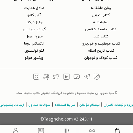
رمان عاشقانه
صادق هدایت
کتاب‌ صوتی
آلبر کامو
نمایشنامه
چارلز دیکنز
کتاب جامعه شناسی
گی دو موپاسان
کتاب شعر
جورج اورول
کتاب موفقیت و خودیاری
الکساندر دوما
کتاب تاریخ اسلام
لئو تولستوی
کتاب کودک و نوجوان
ویکتور هوگو
© کلیه حقوق این سایت محفوظ و متعلق به فروشگاه اینترنتی کتاب طاقچه است.
|
|
|
|
ورود و ثبت‌نام ناشران
ثبت‌نام مؤلفان
شرایط استفاده
سوالات متداول
ارتباط با پشتیبانی
©Taaghche.com
v
3.243.11