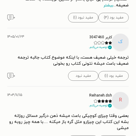
ضعیفه
...
بیشتر
مفید بود (۴)
مفید نبود (۱)
۰
۱۴۰۵/۰۱/۲۴
کاربر 3047460
ک
توصیه می‌کنم.
ترجمه خیلی ضعیف هست، با اینکه موضوع کتاب جالبه ترجمه
ضعیف باعث میشه نتونی کتاب رو بخونی
مفید بود (۱)
مفید نبود
۰
۱۴۰۴/۱۱/۱۵
Reihaneh.dsh
R
توصیه می‌کنم.
بعضی وقتا چیزای کوچیکی باعث میشه ذهن درگیر مسائل روزانه
بشه این کتاب این چیزارو مثل گره باز میکنه .....با همه چیز روبه رو
میشی