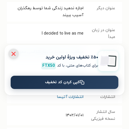
عنوان دیگر
اجازه ندهید زندگی شما توسط رهگذران
آسیب ببیند
عنوان در زبان
I decided to live as me
مبدأ
موضوع
موفقیت و خودیاری
،
روان‌شناسی عمومی
٪۵۰ تخفیف ویژۀ اولین خرید
برای کتاب‌های متنی، با کد
FTX50
نویسنده
سوهیون کیم
کپی کردن کد تخفیف
مترجم
زهرا جیرانی
انتشارات
انتشارات آتیسا
سال انتشار
۱۴۰۲/۰۱/۰۱
نسخه فیزیکی