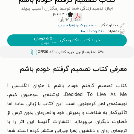
کتاب تصمیم گرفتم خودم باشم
اجازه ندهید زندگی شما توسط رهگذران آسیب ببیند
۴.۰ امتیاز
(از ۹۷ رأی)
پدیدآورندگان:
سوهیون کیم
،
زهرا جیرانی
انتشارات:
انتشارات آتیسا
۵,۵۰۰
تومان
خرید کتاب الکترونیکی
|
۱۱,۰۰۰
تومان
٪۳۰ تخفیف اولین خرید کتاب با کد
OFF30
معرفی کتاب تصمیم گرفتم خودم باشم
کتاب تصمیم گرفتم خودم باشم با عنوان انگلیسی I
Decided To Live As Me، نوشته‌ی سوهیون کیم،
نویسنده‌ی اهل کره‌جنوبی است. این کتاب با زبانی ساده اما
تأثیرگذار به شناخت و پذیرش خود واقعی‌مان بدون ترس از
قضاوت دیگران می‌پردازد. انتشارات آتیسا این اثر را با
ترجمه‌ی روان و دلنشین زهرا جیرانی منتشر کرده است. شما