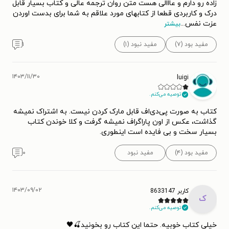
زاده رو دارم و عااالی هست متن روان ترجمه عالی و کتاب بسیار قابل
درک و کاربردی قطعا از کتابهای مورد علاقم به شما برای بدست اوردن
عزت نفس
...
بیشتر
مفید بود (۷)
مفید نبود (۱)
۱
۱۴۰۳/۱۱/۳۰
luigi
توصیه می‌کنم.
کتاب به صورت پی‌دی‌اف قابل مارک کردن نیست. به اشتراک نمیشه
گذاشت، عکس از اون پاراگراف نمیشه گرفت و کلا خوندن کتاب
بسیار سخت و بی فایده است اینطوری.
مفید بود (۴)
مفید نبود
۰
۱۴۰۳/۰۹/۰۲
کاربر 8633147
ک
توصیه می‌کنم.
خیلی کتاب خوبیه. حتما این کتاب رو بخونید🍒🖤