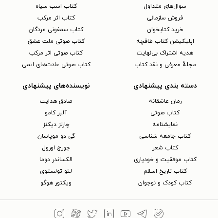
سوال‌های متداول
کتاب اسب سیاه
فروش سازمانی
کتاب اثر مرکب
خرید کتابخوان
کتاب سمفونی مردگان
اپلیکیشن کتاب طاقچه
کتاب صوتی ملت عشق
هدیه اشتراک بی‌نهایت
کتاب صوتی اثر مرکب
مجلهٔ معرفی و نقد کتاب
کتاب صوتی عادت‌های اتمی
دسته بندی پیشنهادی
نویسنده‌های پیشنهادی
رمان عاشقانه
صادق هدایت
کتاب‌ صوتی
آلبر کامو
نمایشنامه
چارلز دیکنز
کتاب جامعه شناسی
گی دو موپاسان
کتاب شعر
جورج اورول
کتاب موفقیت و خودیاری
الکساندر دوما
کتاب تاریخ اسلام
لئو تولستوی
کتاب کودک و نوجوان
ویکتور هوگو