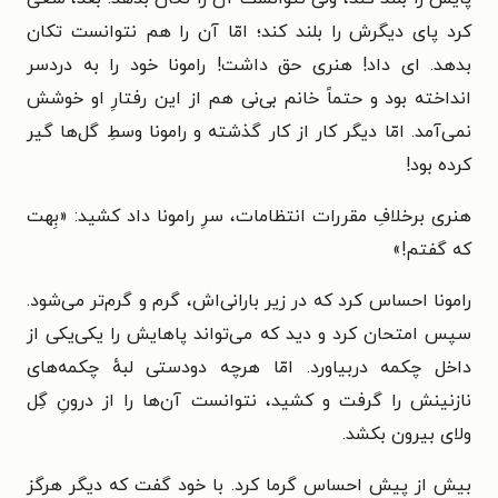
کرد پای دیگرش را بلند کند؛ امّا آن را هم نتوانست تکان
بدهد. ای داد! هنری حق داشت! رامونا خود را به دردسر
انداخته بود و حتماً خانم بی‌نی هم از این رفتارِ او خوشش
نمی‌آمد. امّا دیگر کار از کار گذشته و رامونا وسطِ گل‌ها گیر
کرده بود!
هنری برخلافِ مقررات انتظامات، سرِ رامونا داد کشید: «بِهت
که گفتم!»
رامونا احساس کرد که در زیر بارانی‌اش، گرم و گرم‌تر می‌شود.
سپس امتحان کرد و دید که می‌تواند پاهایش را یکی‌یکی از
داخل چکمه دربیاورد. امّا هرچه دودستی لبهٔ چکمه‌های
نازنینش را گرفت و کشید، نتوانست آن‌ها را از درونِ گِل
ولای بیرون بکشد.
بیش از پیش احساس گرما کرد. با خود گفت که دیگر هرگز