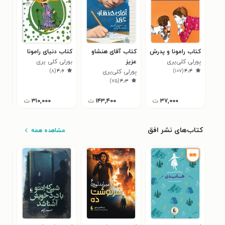
کتاب رامونا و پدرش
کتاب آقای هنشاو
کتاب دنیای رامونا
کتا
بِورلی کلی‌‌یری
عزیز
بورلی کلی یری
رام
)
۸
(
۴٫۶
)
۱۰۷
(
۴٫۴
بِورلی کلی‌‌یری
بور
۶
)
۷۵
(
۴٫۳
۳۷,۰۰۰
ت
۱۴۳,۴۰۰
ت
۳۱۰,۰۰۰
ت
کتاب‌های نشر افق
مشاهده همه