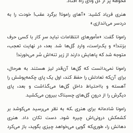
محوطهٔ پُر از گل ولای راه افتاد.
هنری فریاد کشید: «آهای رامونا! برگرد عقب! خودت را به
دردسر می‌اندازی.»
رامونا گفت: «مأمورهای انتظامات نباید سرِ کار با کسی حرف
بزنند!» و یک‌راست، واردِ گِل‌ها شد. بعد، در نهایت تعجب،
متوجه شد که پاهایش دارند از زیر تنه‌اش سُر می‌خورند!
رامونا نمی‌دانست که گِل‌ها آن‌قدر لیز هستند. به هرحال،
برای آن‌که تعادلش را حفظ کند، اول یک پای چکمه‌پوشش را
آهسته و بااحتیاط داخلِ گِل‌ها می‌گذاشت و بعد، پای
دیگرش را از درونِ گِل‌های چسبناک بیرون می‌کشید.
رامونا شادمانه برای هنری ـکه به نظر می‌رسید می‌کوشد بر
کشمکش درونی‌اش چیره شودـ دست تکان داد. هنری
دهانش را، طوری‌که گویی می‌خواهد چیزی بگوید، باز می‌کرد