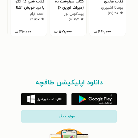
کتاب هایدی
کتاب سرنوشت ده
کتاب شبی که انتو
کتا
یوهانا اشپیری
(میراث لورین ۶)
با درد خویش آشنا
شعب
)
۲۶
(
۳٫۶
پیتاکوس لور
شد
احمد آرام
کری
۳
)
۳
(
۲٫۷
)
۱۲
(
۴٫۷
۴۹۲,۰۰۰
ت
۵۰۷,۰۰۰
ت
۳۱۰,۰۰۰
ت
دانلود اپلیکیشن طاقچه
... موارد دیگر