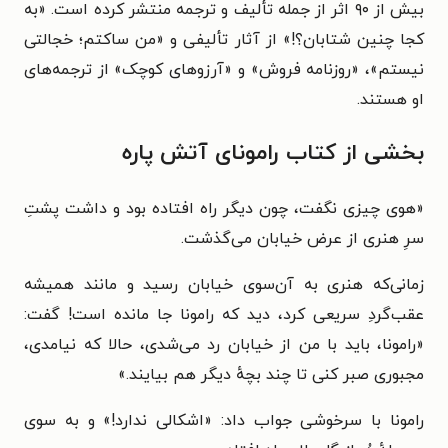
بیش از ۹۰ اثر از جمله تألیف و ترجمه منتشر کرده است. «به
کجا چنین شتابان؟!» از آثار تألیفی و «من ساکتم؛ خجالتی
نیستم»، «روزنامه فروش» و «آرزوهای کوچک» از ترجمه‌های
او هستند.
بخشی از کتاب رامونای آتش پاره
«
هوی چیزی نگفت، چون دیگر راه افتاده بود و داشت پشتِ
سرِ هنری از عرض خیابان می‌گذشت.
زمانی‌که هنری به آن‌سوی خیابان رسید و مانند همیشه
عقب‌گردِ سریعی کرد، دید که رامونا جا مانده است! گفت:
«رامونا، باید با من از خیابان رد می‌شدی، حالا که نیامدی،
مجبوری صبر کنی تا چند بچهٔ دیگر هم بیایند.»
رامونا با سرخوشی جواب داد: «اشکالی ندارد!» و به سوی