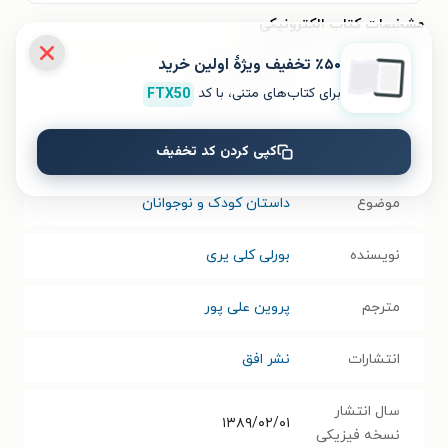
مشخصات کتاب الکترونیکی
٪۵۰ تخفیف ویژۀ اولین خرید
نام کتاب
رامونای آتش پاره
برای کتاب‌های متنی، با کد
FTX50
عنوان در زبان
Ramona the pest
کپی کردن کد تخفیف
مبدأ
موضوع
داستان کودک و نوجوانان
نویسنده
بورلی کلی یری
مترجم
پروین علی پور
انتشارات
نشر افق
سال انتشار
۱۳۸۹/۰۲/۰۱
نسخه فیزیکی