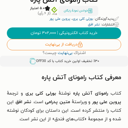
کتاب رامونای آتش پاره
۵.۰ امتیاز
خواندن نمونۀ رایگان
(از ۶ رأی)
پدیدآورندگان:
بورلی کلی یری
،
پروین علی پور
انتشارات:
نشر افق
خرید کتاب الکترونیکی
|
۳۰۲,۰۰۰
تومان
دریافت از بی‌نهایت
اشتراک
بی‌نهایت
چیست؟
٪۳۰ تخفیف اولین خرید کتاب با کد
OFF30
معرفی کتاب رامونای آتش پاره
کتاب
رامونای آتش پاره
نوشتهٔ
بورلی کلی یری
و ترجمهٔ
پروین علی پور
و ویراستهٔ
متین پدرامی
است.
نشر افق
این
کتاب را منتشر کرده است. این داستان برای کودکان نوشته
شده و از مجموعهٔ «کتاب‌های فندق» از این نشر است.