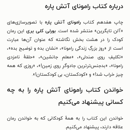
درباره کتاب رامونای آتش پاره
چاپ هفدهم کتاب
رامونای آتش پاره
با تصویرسازی‌های
«آلن تایگرین» منتشر شده است.
بورلی کلی یری
این رمان
کودک را در هشت بخش نگاشته که عنوان آن‌ها عبارت
است از «روز بزرگِ زندگی رامونا»، «نشان بده و توضیح بده»،
«تکلیفِ روی صندلی»، «معلمِ جانشین»، «حلقهٔ نامزدی
رامونا»، «بدجنس‌ترترین جادوگرِ روی زمین!»، «روزی که همه
چیز خراب شد!» و «کودکستان، بی کودکستان!».
خواندن کتاب رامونای آتش پاره را به چه
کسانی پیشنهاد می‌کنیم
خواندن این کتاب را به همهٔ کودکانی که به خواندن رمان
علاقه دارند، پیشنهاد می‌کنیم.