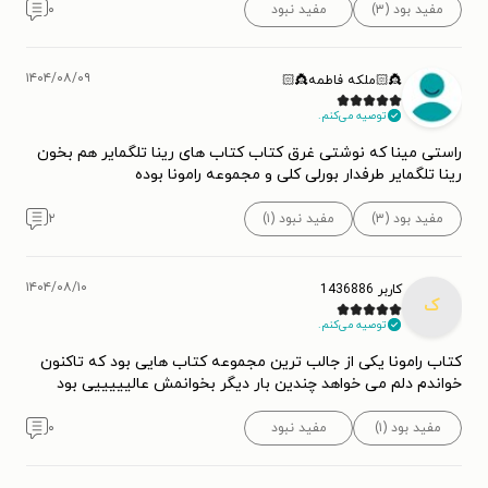
مفید بود (۳)
مفید نبود
۰
۱۴۰۴/۰۸/۰۹
👸🏻ملکه فاطمه👸🏻
توصیه می‌کنم.
راستی مینا که نوشتی غرق کتاب کتاب های رینا تلگمایر هم بخون
رینا تلگمایر طرفدار بورلی کلی و مجموعه رامونا بوده
مفید بود (۳)
مفید نبود (۱)
۲
۱۴۰۴/۰۸/۱۰
کاربر 1436886
ک
توصیه می‌کنم.
کتاب رامونا یکی از جالب ترین مجموعه کتاب هایی بود که تاکنون
خواندم دلم می خواهد چندین بار دیگر بخوانمش عالیییییی بود
مفید بود (۱)
مفید نبود
۰