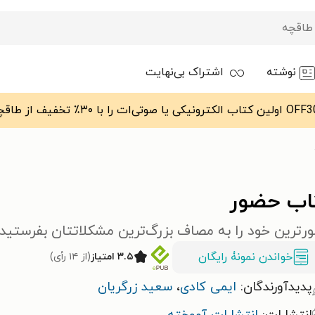
نوشته
اشتراک بی‌نهایت
اب حضور
رترین خود را به مصاف بزرگ‌ترین مشکلاتتان بفرستید
خواندن نمونۀ رایگان
۳.۵ امتیاز
(از ۱۴ رأی)
پدیدآورندگان:
ایمی کادی
،
سعید زرگریان