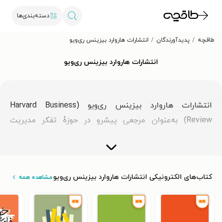
دسته‌بندی‌ها
طاقچه
پدیدآورندگان
انتشارات هاروارد بیزینس ری‌ویو
انتشارات هاروارد بیزینس ری‌ویو
انتشارات هاروارد بیزینس ری‌ویو (Harvard Business
Review) به‌عنوان مرجعی پیشرو در حوزهٔ تفکر مدیریت
هوشمند شناخته می‌شود. این سازمان از طریق مجلهٔ HBR
یازده کتاب ویرایش‌شده و دارای مجوز بین‌المللی از انتشارات
هاروارد بیزنس ریویو و همچنین محتوا و ابزارهای دیجیتال
کتاب‌های الکترونیکی انتشارات هاروارد بیزینس ری‌ویو
مشاهده همه
منتشرشده در وب‌سایت HBR.org، بینش‌های دقیق و
تجربیات ارزشمندی را به متخصصان سراسر جهان ارائه داده
است. هدف این منابع را توانمندسازی افراد و سازمان‌ها برای