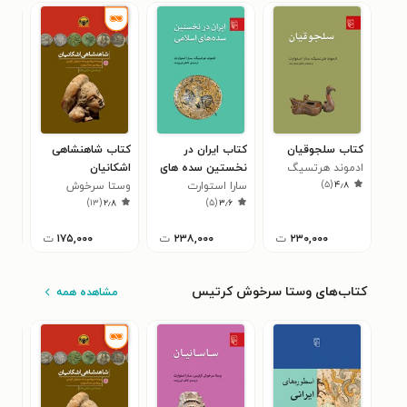
کتاب سلجوقیان
کتاب ایران در
کتاب شاهنشاهی
کتا
ادموند هرتسیگ
نخستین سده های
اشکانیان
سار
۶
)
۵
(
۴٫۸
اسلامی
سارا استوارت
وستا سرخوش
)
۱۳
(
۲٫۸
)
۵
(
۳٫۶
کرتیس
۲۳۰,۰۰۰
ت
۲۳۸,۰۰۰
ت
۱۷۵,۰۰۰
ت
کتاب‌های وستا سرخوش کرتیس
مشاهده همه