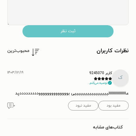
ثبت نظر
نظرات کاربران
محبوب‌ترین
۱۴۰۳/۱۲/۱۹
کاربر 9245070
ک
توصیه می‌کنم.
عاااااااااااااااااالییییییییییییییییی بوووووووووووووودددددددددپد
مفید بود
مفید نبود
۰
کتاب‌های مشابه