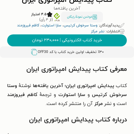
کتاب پیدایش امپراتوری ایران
آخرین یافته‌ها
۴.۵ امتیاز
خواندن نمونۀ رایگان
(از ۴ رأی)
پدیدآورندگان:
وستا سرخوش کرتیس
،
سارا استوارت
،
کاظم فیروزمند
انتشارات:
نشر مرکز
خرید کتاب الکترونیکی
|
۲۳۰,۰۰۰
تومان
٪۳۰ تخفیف اولین خرید کتاب با کد
OFF30
معرفی کتاب پیدایش امپراتوری ایران
کتاب
پیدایش امپراتوری ایران؛ آخرین یافته‌ها
نوشتهٔ
وستا
سرخوش کرتیس
و
سارا استوارت
و ترجمهٔ
کاظم فیروزمند
است و
نشر
مرکز
آن را منتشر کرده است.
درباره
کتاب پیدایش امپراتوری ایران