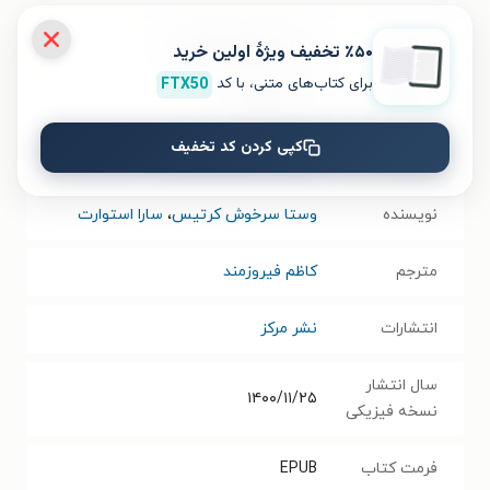
نام کتاب
پیدایش امپراتوری ایران
٪۵۰ تخفیف ویژۀ اولین خرید
برای کتاب‌های متنی، با کد
FTX50
عنوان دیگر
آخرین یافته‌ها
کپی کردن کد تخفیف
موضوع
تاریخ ایران پیش از اسلام
نویسنده
وستا سرخوش کرتیس
،
سارا استوارت
مترجم
کاظم فیروزمند
انتشارات
نشر مرکز
سال انتشار
۱۴۰۰/۱۱/۲۵
نسخه فیزیکی
فرمت کتاب
EPUB