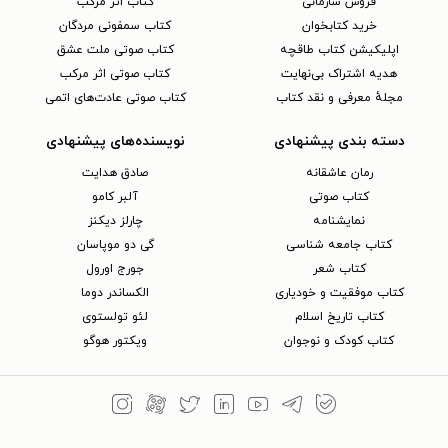
فروش سازمانی
کتاب اثر مرکب
خرید کتابخوان
کتاب سمفونی مردگان
اپلیکیشن کتاب طاقچه
کتاب صوتی ملت عشق
هدیه اشتراک بی‌نهایت
کتاب صوتی اثر مرکب
مجلهٔ معرفی و نقد کتاب
کتاب صوتی عادت‌های اتمی
دسته بندی پیشنهادی
نویسنده‌های پیشنهادی
رمان عاشقانه
صادق هدایت
کتاب‌ صوتی
آلبر کامو
نمایشنامه
چارلز دیکنز
کتاب جامعه شناسی
گی دو موپاسان
کتاب شعر
جورج اورول
کتاب موفقیت و خودیاری
الکساندر دوما
کتاب تاریخ اسلام
لئو تولستوی
کتاب کودک و نوجوان
ویکتور هوگو