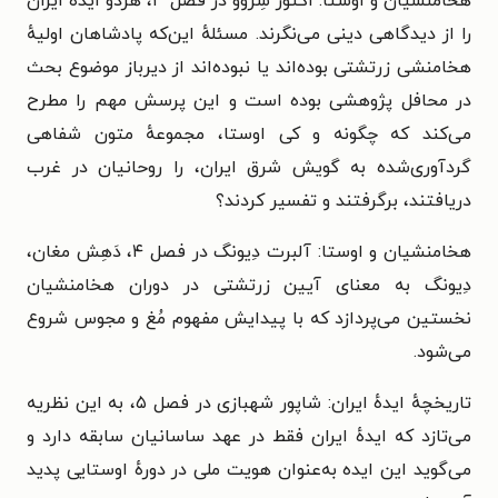
هخامنشیان و اوستا: اُکتور شِروُو در فصل ۳، هردو ایدهٔ ایران
را از دیدگاهی دینی می‌نگرند. مسئلهٔ این‌که پادشاهان اولیهٔ
هخامنشی زرتشتی بوده‌اند یا نبوده‌اند از دیرباز موضوع بحث
در محافل پژوهشی بوده است و این پرسش مهم را مطرح
می‌کند که چگونه و کی اوستا، مجموعهٔ متون شفاهی
گردآوری‌شده به گویش شرق ایران، را روحانیان در غرب
دریافتند، برگرفتند و تفسیر کردند؟
هخامنشیان و اوستا: آلبرت دِیونگ در فصل ۴، دَهِش مغان،
دِ‌یونگ به معنای آیین زرتشتی در دوران هخامنشیان
نخستین می‌پردازد که با پیدایش مفهوم مُغ و مجوس شروع
می‌شود.
تاریخچهٔ ایدهٔ ایران: شاپور شهبازی در فصل ۵، به این نظریه
می‌تازد که ایدهٔ ایران فقط در عهد ساسانیان سابقه دارد و
می‌گوید این ایده به‌عنوان هویت ملی در دورهٔ اوستایی پدید