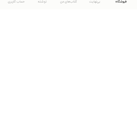
فروشگاه
بی‌نهایت
کتاب‌های من
نوشته
حساب کاربری
دانلود اپلیکیشن طاقچه
... موارد دیگر
مشاهدهٔ دیگر نسخه‌های طاقچه