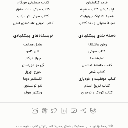
خرید کتابخوان
کتاب سمفونی مردگان
اپلیکیشن کتاب طاقچه
کتاب صوتی ملت عشق
هدیه اشتراک بی‌نهایت
کتاب صوتی اثر مرکب
مجلهٔ معرفی و نقد کتاب
کتاب صوتی عادت‌های اتمی
دسته بندی پیشنهادی
نویسنده‌های پیشنهادی
رمان عاشقانه
صادق هدایت
کتاب‌ صوتی
آلبر کامو
نمایشنامه
چارلز دیکنز
کتاب جامعه شناسی
گی دو موپاسان
کتاب شعر
جورج اورول
کتاب موفقیت و خودیاری
الکساندر دوما
کتاب تاریخ اسلام
لئو تولستوی
کتاب کودک و نوجوان
ویکتور هوگو
© کلیه حقوق این سایت محفوظ و متعلق به فروشگاه اینترنتی کتاب طاقچه است.