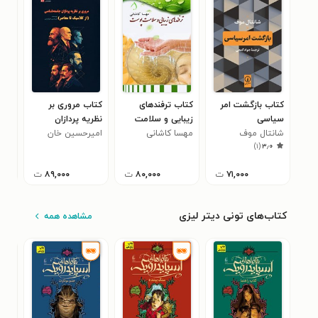
کتاب بازگشت امر
کتاب ترفندهای
کتاب مروری بر
کتاب
سیاسی
زیبایی و سلامت
نظریه پردازان
سرم
شانتال موف
پوست
مهسا کاشانی
امیرحسین خان
جامعه شناسی (از
محم
خطر
)
۱
(
۳٫۰
احمدی
کلاسیک تا معاصر)
حقو
اما
۷۱,۰۰۰
ت
۸۰,۰۰۰
ت
۸۹,۰۰۰
ت
کتاب‌های تونی دیتر لیزی
مشاهده همه