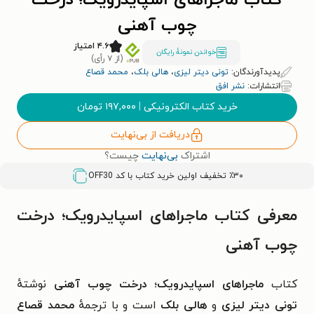
کتاب ماجراهای اسپایدرویک؛ درخت
چوب آهنی
۴.۶ امتیاز
خواندن نمونۀ رایگان
(از ۷ رأی)
پدیدآورندگان:
تونی دیتر لیزی
،
هالی بلک
،
محمد قصاع
انتشارات:
نشر افق
خرید کتاب الکترونیکی
|
۱۹۷,۰۰۰
تومان
دریافت از بی‌نهایت
اشتراک
بی‌نهایت
چیست؟
٪۳۰ تخفیف اولین خرید کتاب با کد
OFF30
معرفی کتاب ماجراهای اسپایدرویک؛ درخت
چوب آهنی
کتاب
ماجراهای اسپایدرویک؛ درخت چوب آهنی
نوشتهٔ
تونی دیتر لیزی
و
هالی بلک
است و با ترجمهٔ
محمد قصاع