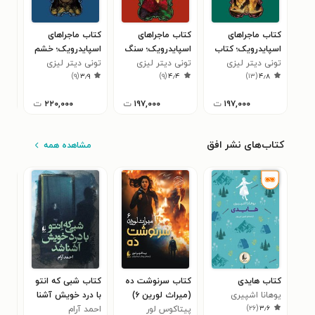
کتاب ماجراهای
کتاب ماجراهای
کتاب ماجراهای
کتا
اسپایدرویک؛ کتاب
اسپایدرویک؛ سنگ
اسپایدرویک؛ خشم
اسپ
راهنما
تونی دیتر لیزی
بیننده
تونی دیتر لیزی
مولگراث
تونی دیتر لیزی
لوس
تون
۳
)
۹
(
۳٫۹
)
۹
(
۴٫۴
)
۱۳
(
۴٫۸
۱۹۷,۰۰۰
ت
۱۹۷,۰۰۰
ت
۲۲۰,۰۰۰
ت
کتاب‌های نشر افق
مشاهده همه
کتاب هایدی
کتاب سرنوشت ده
کتاب شبی که انتو
کتا
یوهانا اشپیری
(میراث لورین ۶)
با درد خویش آشنا
شعب
)
۲۶
(
۳٫۶
پیتاکوس لور
شد
احمد آرام
کری