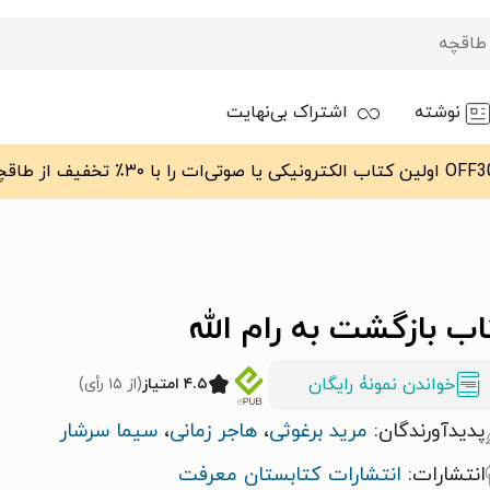
نوشته
اشتراک بی‌نهایت
ب بازگشت به رام الله
خواندن نمونۀ رایگان
۴.۵ امتیاز
(از ۱۵ رأی)
پدیدآورندگان:
مرید برغوثی
،
هاجر زمانی
،
سیما سرشار
انتشارات:
انتشارات کتابستان معرفت