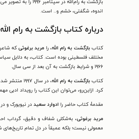
بازگشت به رام‌الله در سپتامبر ۱۹۹۶ را به تصویر می‌کشد؛ آن هم پس از گذراندن سال‌های طولانی غربت و دوری از وطن؛
اندوه، شگفتی، خشم و... است.
درباره کتاب بازگشت به رام الله
کتاب
بازگشت به رام الله
، را
مرید برغوثی
که شاعر 
مختلف فلسطینی بوده است.
کتاب، به دلایل سیا
۱۹۶۶ و شرایط بازگشت به آن بعد از سی سال.
کتاب
بازگشت به رام الله
، در سال ۱۹۹۷ منتشر شد. پس از استقبال جهان عرب از این اثر، کتاب جایزۀ ادبی «
کرد. ازاین‌رو، می‌توان این کتاب را رویداد ادبی مهم
مقدمۀ کتاب حاضر را
ادوارد سعید
در
نیویورک و در آوریل و اوت 
مرید برغوثی
، به‌شکلی شفاف و دقیق، گرداب احس
معمولی نیست؛ بلکه عمیقاً در دل تمام تاریخ‌های