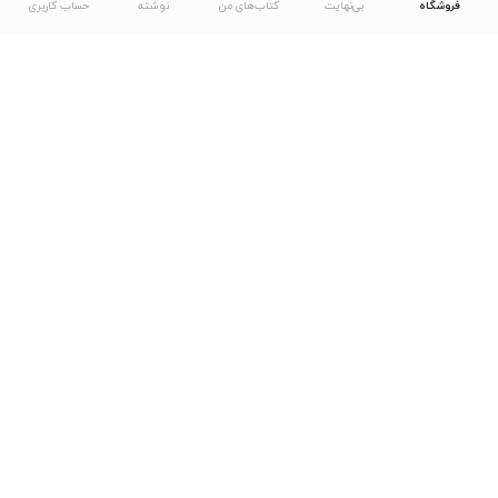
فروشگاه
بی‌نهایت
کتاب‌های من
نوشته
حساب کاربری
دانلود اپلیکیشن طاقچه
... موارد دیگر
مشاهدهٔ دیگر نسخه‌های طاقچه