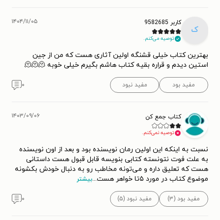
۱۴۰۴/۱۱/۰۵
کاربر 9582685
ک
توصیه می‌کنم.
بهترین کتاب خیلی قشنگه اولین آثاری هست که من از جین
استین دیدم و قراره بقیه کتاب هاشم بگیرم خیلی خوبه 🫠🫠🫠
مفید بود
مفید نبود
۰
۱۴۰۳/۰۹/۰۶
کتاب جمع کن
توصیه نمی‌کنم.
نسبت به اینکه این اولین رمان نویسنده بود و بعد از اون نویسنده
به علت فوت نتونسته کتابی بنویسه قابل قبول هست داستانی
هست که تعلیق داره و می‌تونه مخاطب رو به دنبال خودش بکشونه
موضوع کتاب در مورد ۵تا خواهر هست
...
بیشتر
مفید بود (۳)
مفید نبود (۵)
۰