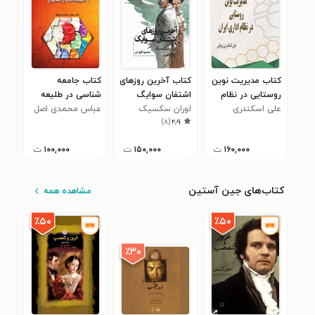
کتاب مدیریت نوین
کتاب آخرین روزهای
کتاب جامعه
کتا
روستایی در نظام
اشتفان سوایگ
شناسی در طلیعه
مدی
اداری ایران
علی اسکندری
لوران سکسیک
هزاره سوم
عباس محمدی اصل
محس
۰
)
۸
(
۲٫۹
زویکی
۱۶۰,۰۰۰
ت
۱۵۰,۰۰۰
ت
۱۰۰,۰۰۰
ت
کتاب‌های جین آستین
مشاهده همه
٪۵۰
٪۵۰
٪۳۰