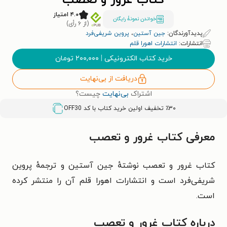
کتاب غرور و تعصب
۴.۰ امتیاز
خواندن نمونۀ رایگان
(از ۶ رأی)
پدیدآورندگان:
جین آستین
،
پروین شریفی‌فرد
انتشارات:
انتشارات اهورا قلم
خرید کتاب الکترونیکی
|
۲۰۰,۰۰۰
تومان
دریافت از بی‌نهایت
اشتراک
بی‌نهایت
چیست؟
٪۳۰ تخفیف اولین خرید کتاب با کد
OFF30
معرفی کتاب غرور و تعصب
کتاب غرور و تعصب نوشتهٔ جین آستین و ترجمهٔ پروین
شریفی‌فرد است و انتشارات اهورا قلم آن را منتشر کرده
است.
درباره کتاب غرور و تعصب