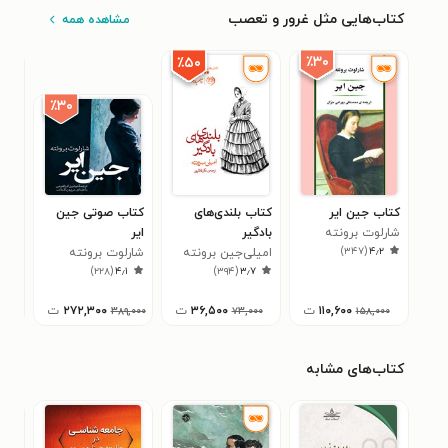
کتاب‌هایی مثل غرور و تعصب
مشاهده همه
٪۳۰
٪۵۰
٪۳۰
کتاب جین ایر
کتاب بلندی‌های
کتاب صوتی جین
کتا
شارلوت برونته
بادگیر
ایر
لوی
۲
)
۳۴۷
(
۴٫۲
امیلی‌جین برونته
شارلوت برونته
)
۲۲۸
(
۴٫۱
)
۳۹۴
(
۳٫۷
۱۱۰,۶۰۰
ت
۳۶,۵۰۰
ت
۲۷۲,۳۰۰
ت
۰۰
۳۸۹,۰۰۰
۷۳,۰۰۰
۱۵۸,۰۰۰
کتاب‌های مشابه