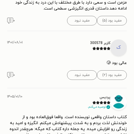
مزمن است و سعی دارد با طرق مختلف با این درد به زندگی خود
ادامه دهد.داستان قدری انگیزشی سطحی است.
مفید بود (۵)
مفید نبود
۰
۱۴۰۱/۰۸/۰۱
کاربر 300578
ک
عالی بود 🥲
مفید بود (۲)
مفید نبود
۰
۱۴۰۵/۰۱/۱۰
پردیس
توصیه می‌کنم.
کتاب داستان واقعی نویسنده است. واقعا فوق‌العاده بود و از
خوندنش لذت بردم و به شدت پیشنهادش میکنم. انگیزه و امید به
زندگی رو افزایش میده. یه جمله داره کتاب که میگه: هرچقدر اندوه