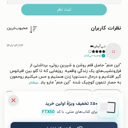
ثبت نظر
نظرات کاربران
محبوب‌ترین
۱۴۰۱/۰۳/۲۳
نــے‌آیش🐋
ن
توصیه می‌کنم.
"این منم" حاصل قلم روشن و شیرینِ روثی، برداشتی از
فرازونشیب‌های یک‌ زندگیِ واقعیه. روزهایی که تا گلو بینِ اقیانوس
گیر افتادیم و درحال دست‌وپا زدن هستیم و حس میکنیم روحمون
به حصارِ تنمون کوچیک شده. "این‌ منم" مارو یادِ
...
بیشتر
مفید بود (۷۹)
مفید نبود (۲)
۴
٪۵۰ تخفیف ویژۀ اولین خرید
برای کتاب‌های متنی، با کد
FTX50
۱۴۰۲/۰۵/۲۴
Zahra
توصیه می‌کنم.