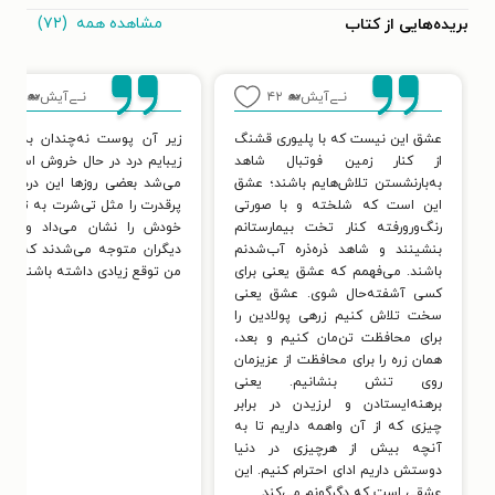
مشاهده همه
(۷۲)
بریده‌هایی از کتاب
نــے‌آیش🐋
۴۲
نــے‌آیش🐋
۲۵
عشق این نیست که با پلیوری قشنگ
زیر آن پوست نه‌چندان بد و 
از کنار زمین فوتبال شاهد
زیبایم درد در حال خروش است. 
به‌بارنشستن تلاش‌هایم باشند؛ عشق
می‌شد بعضی روزها این درد زش
این است که شلخته و با صورتی
پرقدرت را مثل تی‌شرت به تن کن
رنگ‌ورورفته کنار تخت بیمارستانم
خودش را نشان می‌داد و آن‌
بنشینند و شاهد ذره‌ذره آب‌شدنم
دیگران متوجه می‌شدند که نبای
باشند. می‌فهمم که عشق یعنی برای
من توقع زیادی داشته باشند.
کسی آشفته‌حال شوی. عشق یعنی
سخت تلاش کنیم زرهی پولادین را
برای محافظت تن‌مان کنیم و بعد،
همان زره را برای محافظت از عزیزمان
روی تنش بنشانیم. یعنی
برهنه‌ایستادن و لرزیدن در برابر
چیزی که از آن واهمه داریم تا به
آنچه بیش از هرچیزی در دنیا
دوستش داریم ادای احترام کنیم. این
عشقی است که دگرگونم می‌کند