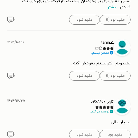
نقش عمیق‌تری بر وجودتان بیفکند، ظرفیت‌تان برای دریافت
شادی
...
بیشتر
مفید بود (۱)
مفید نبود
۰
۱۴۰۴/۱۰/۲۰
🌊tanin
مطمئن نیستم.
نمیدونم.. نتونستم تمومش کنم..
مفید بود (۱)
مفید نبود
۰
۱۴۰۴/۱۲/۲۵
کاربر 5957707
توصیه می‌کنم.
بسیار عالی
مفید بود
مفید نبود
۰