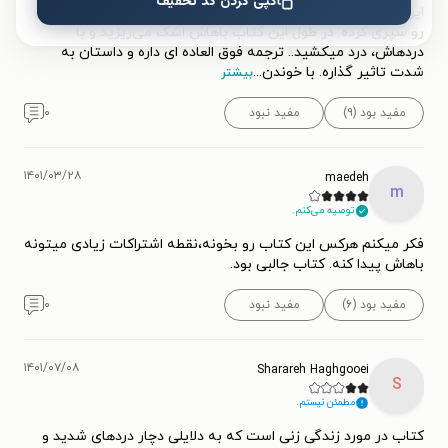
کپی کردن کد تخفیف
این کتاب داستان واقعی از دختریه که سختی ها و مشکلات زیادی
رو سپری کرده. در طول این کتاب باهاش اشک می‌ریزید و با
دردهاش، درد میکشید.. ترجمه فوق العاده ای داره و داستان به
شدت تاثیر گذاره. با خوندن
...
بیشتر
مفید بود (۹)
مفید نبود
۰
۱۴۰۱/۰۳/۲۸
maedeh
m
توصیه می‌کنم.
فکر میکنم هرکس این کتاب رو بخونه،نقطه اشتراکات زیادی میتونه
باهاش پیدا کنه. کتاب جالبی بود.
مفید بود (۶)
مفید نبود
۰
۱۴۰۱/۰۷/۰۸
Sharareh Haghgooei
S
مطمئن نیستم.
کتاب در مورد زندگی زنی است که به دلایلی دچار دردهای شدید و