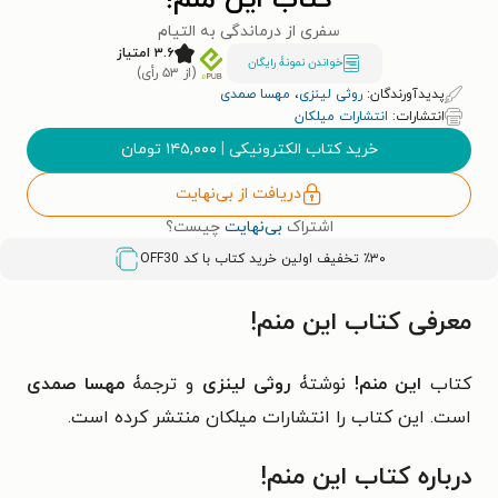
کتاب این منم!
سفری از درماندگی به التیام
۳.۶ امتیاز
خواندن نمونۀ رایگان
(از ۵۳ رأی)
پدیدآورندگان:
روثی لینزی
،
مهسا صمدی
انتشارات:
انتشارات میلکان
خرید کتاب الکترونیکی
|
۱۴۵,۰۰۰
تومان
دریافت از بی‌نهایت
اشتراک
بی‌نهایت
چیست؟
٪۳۰ تخفیف اولین خرید کتاب با کد
OFF30
معرفی کتاب این منم!
کتاب
این منم!
نوشتۀ
روثی لینزی
و ترجمۀ
مهسا صمدی
است. این کتاب را انتشارات میلکان منتشر کرده است.
درباره کتاب این منم!