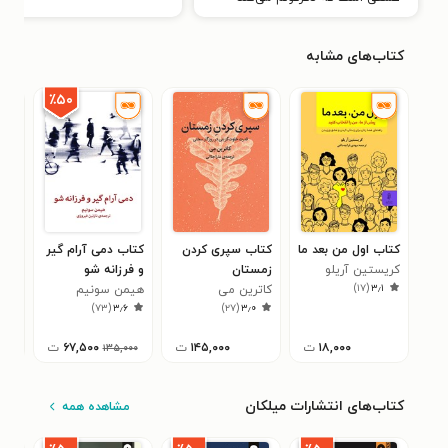
کتاب‌های مشابه
٪۵۰
کتاب اول من بعد ما
کتاب سپری کردن
کتاب دمی آرام گیر
کتا
کریستین آریلو
زمستان
و فرزانه شو
عش
)
۱۷
(
۳٫۱
کاترین می
هیمن سونیم
جی 
۲
)
۷۳
(
۳٫۶
)
۲۷
(
۳٫۰
۱۸,۰۰۰
ت
۱۴۵,۰۰۰
ت
۶۷,۵۰۰
ت
۱۳۵,۰۰۰
کتاب‌های انتشارات میلکان
مشاهده همه