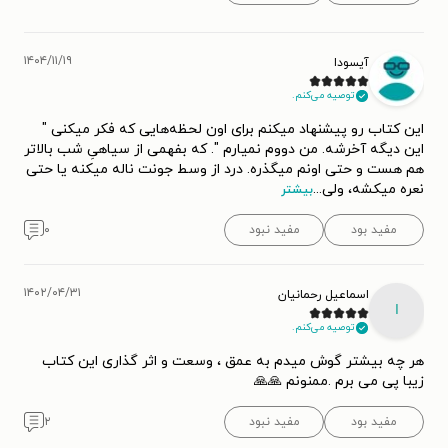
۱۴۰۴/۱۱/۱۹
آیسودا
توصیه می‌کنم.
این کتاب رو پیشنهاد میکنم برای اون لحظه‌هایی که فکر میکنی "
این دیگه آخرشه. من دووم نمیارم ". که بفهمی از سیاهیِ شب بالاتر
هم هست و حتی اونم میگذره. درد از وسط جونت ناله میکنه یا حتی
نعره میکشه، ولی
...
بیشتر
مفید بود
مفید نبود
۰
۱۴۰۲/۰۴/۳۱
اسماعیل رحمانیان
ا
توصیه می‌کنم.
هر چه بیشتر گوش میدم به عمق ، وسعت و اثر گذاری این کتاب
زیبا پی می برم .ممنونم 🙏🙏
مفید بود
مفید نبود
۲