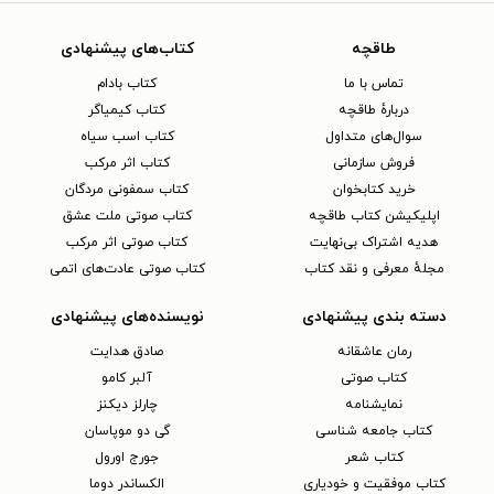
طاقچه
کتاب‌های پیشنهادی
تماس با ما
کتاب بادام
دربارهٔ طاقچه
کتاب کیمیاگر
سوال‌های متداول
کتاب اسب سیاه
فروش سازمانی
کتاب اثر مرکب
خرید کتابخوان
کتاب سمفونی مردگان
اپلیکیشن کتاب طاقچه
کتاب صوتی ملت عشق
هدیه اشتراک بی‌نهایت
کتاب صوتی اثر مرکب
مجلهٔ معرفی و نقد کتاب
کتاب صوتی عادت‌های اتمی
دسته بندی پیشنهادی
نویسنده‌های پیشنهادی
رمان عاشقانه
صادق هدایت
کتاب‌ صوتی
آلبر کامو
نمایشنامه
چارلز دیکنز
کتاب جامعه شناسی
گی دو موپاسان
کتاب شعر
جورج اورول
کتاب موفقیت و خودیاری
الکساندر دوما