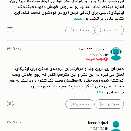
این کتاب علاوه بر راز و رمزهای عمر طولانی مردم دنیا، به ویژه ژاپن
اشاره میکنه، تمام انسانها رو به روش خودش دعوت میکنه که
ایکیگای(دلیلی برای زندگی کردن) رو در خودشون کشف کنند، این
کتاب علاوه بر تاکید بر
...
بیشتر
مفید بود (۱۰)
مفید نبود (۱)
۰
۱۴۰۱/۱۱/۲۵
☆● جهانِ Hasti ●☆
توصیه نمی‌کنم.
همزمان زیباترین جلد و مزخرفترین ترجمه‌ی ممکن برای ایکیگای
تعلق می‌گیره به این نشر و این مترجم! انقدر که روی جلدش وقت
گذاشته شده روی حتی بازخوانیش وقت نگذاشتن و ویراستاری هم
نشده! یعنی حتی گوگل ترنسلیت هم جمله‌بندی به این
بی‌معنایی
...
بیشتر
مفید بود (۸)
مفید نبود (۱)
۰
۱۴۰۱/۱۱/۲۰
bahar hejazi