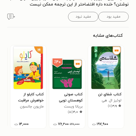
نوشتن؟ خنده داره افتضاحتر از این ترجمه ممکن نیست
مفید بود
مفید نبود
۰
کتاب‌های مشابه
٪۴۰
کتاب شفای تن
کتاب صوتی
کتاب کایلو از
کتا
لوئیز ال. هی
کوهستان تویی
خواهرش مراقبت
لائ
۹
)
۱۱
(
۳٫۹
بریانا ویست
می کند
ماریون جانسون
)
۵۱
(
۴٫۰
۱۹۷,۹۰۰
ت
۷۶,۲۰۰
ت
۱۴,۰۰۰
ت
۱۲۷,۰۰۰