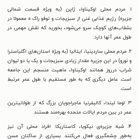
۱. مردم محلی اوکیناوا، ژاپن (به ویژه قسمت شمالی
جزیره).
رژیم غذایی غنی از سبزیجات و توفو راک ه معمولا در
بشقاب‌های
کوچک سرو می‌شود، بخورید که نقش مهمی در
طول عمر آنها دارد.
۲. مردم محلی ساردینیا، ایتالیا (به ویژه استان‌های اگلیاسترا
و نورو)
در این جزیره مقدار زیادی سبزیجات و یک یا دو لیوان
شراب در
روز همانند اوکیناوا، ماهیت منسجم این جامعه
است. عامل دیگری که
به طور مستقیم با طول عمر مرتبط
است.
۳. لوما لیندا، کالیفرنیا ماجراجویان بزرگ که از طولانیترین
عمر در
بین مردم ایالات متحده بهره‌مند هستند.
۴. شبه جزیره‌ی نیکویا، کاستاریکا. افراد محلی آن نیز
به‌طور
چشمگیری فعال می‌کنند. بسیاری از ساکنان مسن