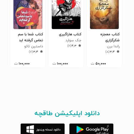
کتاب معجزه
کتاب هاراگیری
کتاب شما با سم
کتا
شکرگزاری
جک سوارد
تماس گرفته اید
تیک
۲
)
۶
(
۴٫۳
راندا برن
داستین تائو
)
۷
(
۳٫۴
)
۸
(
۳٫۴
۵۰,۰۰۰
ت
۱۰۰,۰۰۰
ت
۱۰۰,۰۰۰
ت
دانلود اپلیکیشن طاقچه