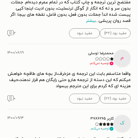
مفتضح ترین ترجمه و چاپ کتاب که در تمام عمرم دیده‌ام. جملات
بدون سر و ته که انگار از گوگل ترنسلیت، بدون ادیت اینجا کپی
پیست شده اند! جملات بدون فعل، بدون فاعل، نقطه های بیجا. اگر
قصد روان پریشی
...
بیشتر
مفید بود (۳۲)
مفید نبود
۲
۱۴۰۰/۰۶/۱۹
محمدرضا توسلی
م
توصیه نمی‌کنم.
واقعا متاسفم بابت این ترجمه ی مزخرف،از بچه های طاقچه خواهش
میکنم که این دسته از ترجمه هارو حتی رایگان هم قرار ندهند،حیف
هزینه ای که کردم برای این مترجم بیسواد
مفید بود (۲۲)
مفید نبود
۰
۱۴۰۰/۰۹/۱۴
کاربر ۳۷۸۶۲۶۵
ک
توصیه می‌کنم.