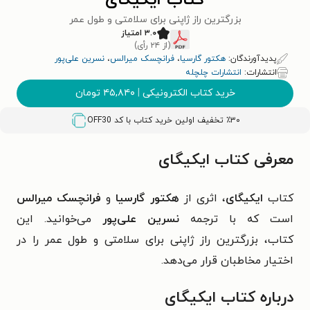
کتاب ایکیگای
بزرگترین راز ژاپنی برای سلامتی و طول عمر
۳.۰ امتیاز
(از ۲۴ رأی)
پدیدآورندگان:
هکتور گارسیا
،
فرانچسک میرالس
،
نسرین علی‌پور
انتشارات:
انتشارات چلچله
خرید کتاب الکترونیکی
|
۴۵,۸۴۰
تومان
٪۳۰ تخفیف اولین خرید کتاب با کد
OFF30
معرفی کتاب ایکیگای
کتاب
ایکیگای
، اثری از
هکتور گارسیا
و
فرانچسک میرالس
است که با ترجمه
نسرین علی‌پور
می‌خوانید. این
کتاب، بزرگترین راز ژاپنی برای سلامتی و طول عمر را در
اختیار مخاطبان قرار می‌دهد.
درباره کتاب ایکیگای