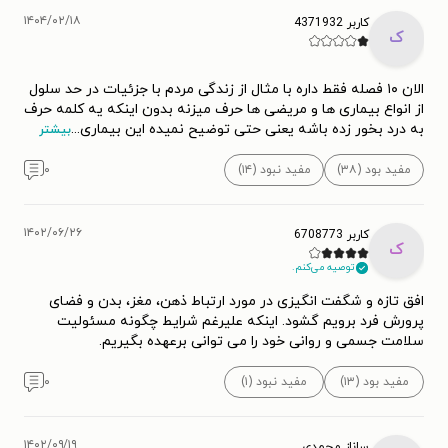
۱۴۰۴/۰۲/۱۸
کاربر 4371932
ک
الان ۱۰ فصله فقط داره با مثال از زندگی مردم با جزئیات در حد سلول
از انواع بیماری ها و مریضی ها حرف میزنه بدون اینکه یه کلمه حرف
به درد بخور زده باشه یعنی حتی توضیح نمیده این بیماری
...
بیشتر
مفید بود (۳۸)
مفید نبود (۱۴)
۰
۱۴۰۲/۰۶/۲۶
کاربر 6708773
ک
توصیه می‌کنم.
افق تازه و شگفت انگیزی در مورد ارتباط ذهن، مغز، بدن و فضای
پرورش فرد برویم گشود. اینکه علیرغم شرایط چگونه مسئولیت
سلامت جسمی و روانی خود را می توانی برعهده بگیریم.
مفید بود (۱۳)
مفید نبود (۱)
۰
۱۴۰۲/۰۹/۱۹
ساناز محمدی