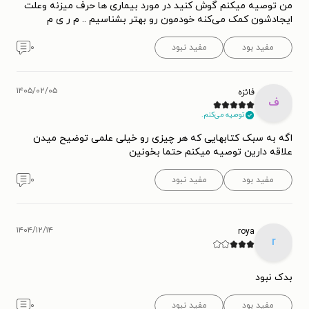
من توصیه میکنم گوش کنید در مورد بیماری ها حرف میزنه وعلت
ایجادشون کمک می‌کنه خودمون رو بهتر بشناسیم .. م ر ی م
مفید بود
مفید نبود
۰
۱۴۰۵/۰۲/۰۵
فائزه
ف
توصیه می‌کنم.
اگه به سبک کتابهایی که هر چیزی رو خیلی علمی توضیح میدن
علاقه دارین توصیه میکنم حتما بخونین
مفید بود
مفید نبود
۰
۱۴۰۴/۱۲/۱۴
roya
r
بدک نبود
مفید بود
مفید نبود
۰