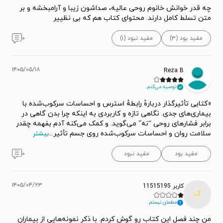
چه قدر خوانش خانوم روحی عالیه، صداشون زیبا و آرامبخشه و بر
متن تسلط کامل دارند. محتوای کتاب هم که بی نظییر
مفید بود (۳)
مفید نبود (۱)
۰
۱۴۰۵/۰۵/۱۸
Reza B
توصیه می‌کنم.
«کتابی تأثیرگذار دربارهٔ رابطهٔ استرس و احساسات سرکوب‌شده با
بیماری‌های جدی. نگاهی تازه و کاربردی به اینکه چرا بدن گاهی در
برابر فشارهای روحی “نه” می‌گوید. و کمک می‌کنه آدم بفهمه چقدر
سلامت روان و احساسات سرکوب‌شده روی جسم تأثیر
...
بیشتر
مفید بود
مفید نبود
۰
۱۴۰۵/۰۴/۲۳
کاربر 11515195
ک
مطمئن نیستم.
من چند فصل این کتاب رو گوش کردم. با ذکر نمونه‌‌هایی از بیماران