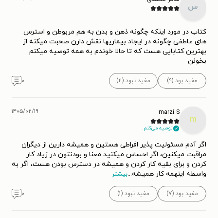
س
کتاب در مورد اینکه چگونه ذهن و بدن به هم مربوطن و استرس
های عاطفی چگونه در ایجاد بیماریها نقش دارن صحبت میکنه از
بهترین کتابایی هست که تا حالا خوندم به همه توصیه میکنم
بخونن
مفید بود (۹)
مفید نبود (۲)
۰
۱۴۰۵/۰۲/۱۹
marzi S
m
توصیه می‌کنم.
اگر آدم مسئولیت پذیر افراطی هستین و همیشه دارین از دیگران
مراقبت میکنین، اگر احساس میکنید معنا و بودنتون در زیاد کار
کردن و برای بقیه کار کردن و همیشه در دسترس بودن هست، اگر به
واسطه اینهمه کار همیشه
...
بیشتر
مفید بود (۷)
مفید نبود (۱)
۰