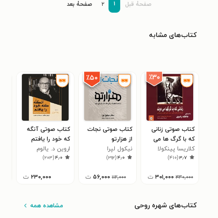
۱
صفحۀ قبل
۲
صفحۀ بعد
کتاب‌های مشابه
٪۳۰
٪۵۰
کتاب صوتی زنانی
کتاب صوتی نجات
کتاب صوتی آنگه
کتا
که با گرگ ها می
از هزارتو
که خود را یافتم
های
دوند
کلاریسا پینکولا
نیکول لپرا
اروین د. یالوم
گوی
جان
۵
)
۲۰۳
(
۴٫۰
)
۲۹۲
(
۴٫۰
)
۴۱۰
(
۳٫۷
استس
۳۰۱,۰۰۰
ت
۵۶,۰۰۰
ت
۲۳۰,۰۰۰
ت
۰
۱۱۲,۰۰۰
۴۳۰,۰۰۰
کتاب‌های شهره روحی
مشاهده همه