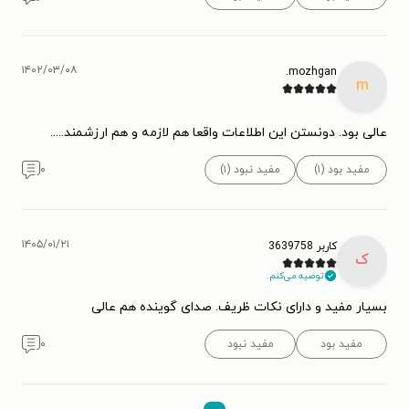
۱۴۰۲/۰۳/۰۸
mozhgan.
m
عالی بود. دونستن این اطلاعات واقعا هم لازمه و هم ارزشمند.....
مفید بود (۱)
مفید نبود (۱)
۰
۱۴۰۵/۰۱/۲۱
کاربر 3639758
ک
توصیه می‌کنم.
بسیار مفید و دارای نکات ظریف. صدای گوینده هم عالی
مفید بود
مفید نبود
۰