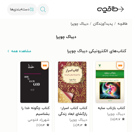
دسته‌بندی‌ها
طاقچه
پدیدآورندگان
دیباک چوپرا
دیباک چوپرا
کتاب‌های الکترونیکی دیباک چوپرا
مشاهده همه
کتاب بازتاب سایه
کتاب کتاب اسرار؛
کتاب چگونه خدا را
دیباک چوپرا
رازگشای ابعاد زندگی
بشناسیم
)
۱۵
(
۳٫۷
شما
دیباک چوپرا
شهرزاد فتوحی
)
۶
(
۲٫۳
)
۸
(
۴٫۳