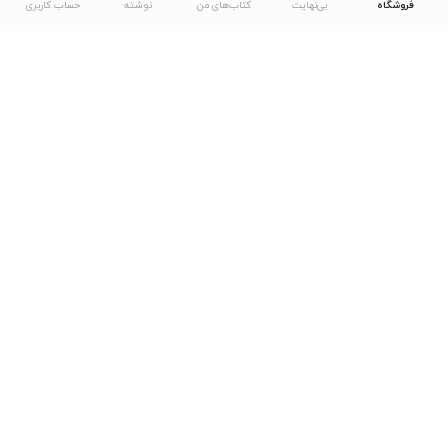
فروشگاه
بی‌نهایت
کتاب‌های من
نوشته
حساب کاربری
دانلود اپلیکیشن طاقچه
... موارد دیگر
مشاهدهٔ دیگر نسخه‌های طاقچه