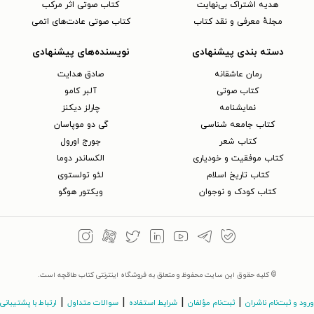
هدیه اشتراک بی‌نهایت
کتاب صوتی اثر مرکب
تبدیل به چهره‌ای مشهور شد.
مجلهٔ معرفی و نقد کتاب
کتاب صوتی عادت‌های اتمی
در این دوره، سلامتی جبران نیز رو به زوال
دسته بندی پیشنهادی
نویسنده‌های پیشنهادی
گذاشت. با این حال، او به کار خود ادامه
رمان عاشقانه
صادق هدایت
کتاب‌ صوتی
آلبر کامو
داد و کتاب ماسه و کف را در سال ۱۹۲۶ و
نمایشنامه
چارلز دیکنز
الهه‌ی خیال و کلیمات جبران را در سال
کتاب جامعه شناسی
گی دو موپاسان
۱۹۲۷ منتشر کرد. همزمان در سال‌های
کتاب شعر
جورج اورول
کتاب موفقیت و خودیاری
الکساندر دوما
۱۹۲۶ و ۱۹۲۷، جبران روی کتاب عیسی،
کتاب تاریخ اسلام
لئو تولستوی
پسر انسان کار کرد و آن را در سال ۱۹۲۸
کتاب کودک و نوجوان
ویکتور هوگو
منتشر نمود. پس از آن، جبران تنها یک
کتاب به نام خدایان روی زمین (۱۹۳۱)
منتشر کرد و سایر آثار او پس از مرگش
انتشار یافتند.
© کلیه حقوق این سایت محفوظ و متعلق به فروشگاه اینترنتی کتاب طاقچه است.
|
|
|
|
ورود و ثبت‌نام ناشران
ثبت‌نام مؤلفان
شرایط استفاده
سوالات متداول
ارتباط با پشتیبانی