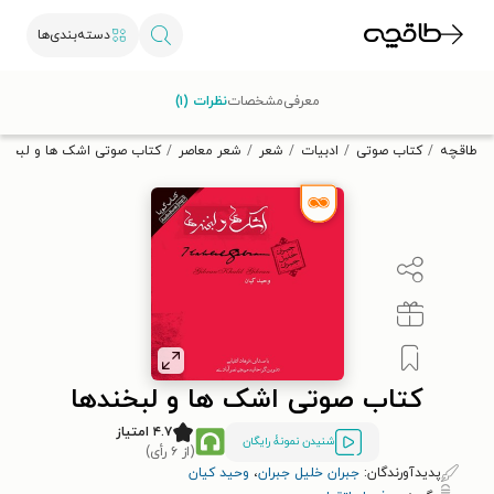
دسته‌بندی‌ها
با کد تخفیف OFF30 اولین کتاب الکترونیکی یا صوتی‌ات را با ۳۰٪
معرفی
مشخصات
نظرات (۱)
تخفیف از طاقچه دریافت کن.
طاقچه
کتاب صوتی
ادبیات
شعر
شعر معاصر
کتاب صوتی اشک‌ ها و لبخند‌
کتاب صوتی اشک‌ ها و لبخند‌ها
۴.۷ امتیاز
شنیدن نمونۀ رایگان
(از ۶ رأی)
پدیدآورندگان:
جبران خلیل جبران
،
وحید کیان