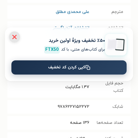
مترجم
علی محمدی مطلق
انتشارات
انتشارات آندیاگستر
٪۵۰ تخفیف ویژۀ اولین خرید
سال انتشار
۱۳۹۹/۰۴/۰۱
برای کتاب‌های متنی، با کد
FTX50
نسخه فیزیکی
کپی کردن کد تخفیف
فرمت کتاب
EPUB
حجم فایل
۱.۴۷
مگابایت
کتاب
شابک
۹۷۸۶۲۲۷۱۵۲۲۷۲
تعداد صفحه‌ها
۱۳۶
صفحه