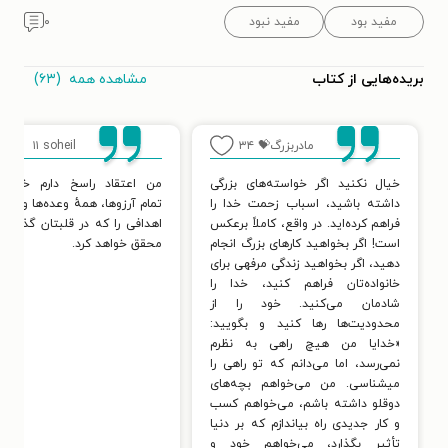
مفید بود
مفید نبود
۰
مشاهده همه
(۶۳)
بریده‌هایی از کتاب
مادربزرگ💝
۳۴
soheil
۱۱
خیال نکنید اگر خواسته‌های بزرگی
من اعتقاد راسخ دارم خداوند
داشته باشید، اسباب زحمت خدا را
تمام آرزوها، همهٔ وعده‌ها و همهٔ
فراهم کرده‌اید. در واقع، کاملاً برعکس
اهدافی را که در قلبتان گذاشته
است! اگر بخواهید کارهای بزرگ انجام
محقق خواهد کرد.
دهید، اگر بخواهید زندگی مرفهی برای
خانواده‌تان فراهم کنید، خدا را
شادمان می‌کنید. خود را از
محدودیت‌ها رها کنید و بگویید:
«خدایا من هیچ راهی به نظرم
نمی‌رسد، اما می‌دانم که تو راهی را
میشناسی. من می‌خواهم بچه‌های
دوقلو داشته باشم، می‌خواهم کسب
و کار جدیدی راه بیاندازم که بر دنیا
تأثیر بگذارد، می‌خواهم خود و