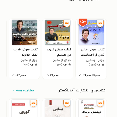
٪۵۰
کتاب صوتی خالی‌
کتاب صوتی قدرت
کتاب صوتی قدرت
کتا
شدن از احساسات
من هستم
لطف خداوند
برک
منفی
جوئل اوستین
جوئل اوستین
جول اوستین
مهب
۵
)
۴۳۹
(
۴٫۲
)
۵۳۶
(
۴٫۴
)
۱۷۲۸
(
۴٫۲
۲۱,۰۰۰
ت
۶۹,۰۰۰
ت
۵۴,۰۰۰
ت
۴۲,۰۰۰
کتاب‌های انتشارات آندیاگستر
مشاهده همه