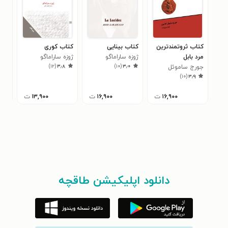
کتاب ثروتمندترین
کتاب بینایی
کتاب کوری
کتا
مرد بابل
ژوزه ساراماگو
ژوزه ساراماگو
پائو
۷
)
۱۲
(
۳٫۸
)
۱۰
(
۳٫۰
جورج ساموئل
)
۱۰
(
۳٫۹
کلاسون
۱۶,۹۰۰
ت
۱۶,۹۰۰
ت
۱۳,۹۰۰
ت
دانلود اپلیکیشن طاقچه