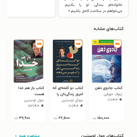
خانواده‌ام بندگی تو را بکنیم.
می‌خواهم در سلامت کامل باشیم.»
کتاب‌های مشابه
کتاب جادوی ذهن
کتاب دو کلمه‌ای که
کتاب باز هم خدا
کتا
ژوزف مورفی
امروز زندگی‌تان را
هست
جدی
)
۱۰
(
۳٫۶
جوئل اوستین
تغییر می‌دهند
جول اوستین
جوئ
۱
)
۵۳
(
۴٫۲
)
۱۰
(
۴٫۶
۱۵۰,۰۰۰
ت
۲۲,۵۰۰
ت
۳۶,۹۰۰
ت
کتاب‌های جول اوستین
مشاهده همه