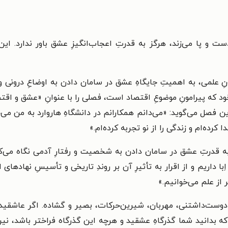
ت و پا می‌زند، هرگز به قدرتِ اعجاب‌انگیزِ عشق باور ندارد. ا
ِ علمی، به اهمیتِ جایگاهِ عشق در سامان دادن به اوضاعِ درونی و ب
د که پیرامونِ موضوعِ اقتصاد است، فصلی را با عنوانِ «عشق و اق
فصل می‌گوید: «می‌دانم همکارانم در دانشگاهِ هاروارد به من می‌خن
 کرده‌ام و زندگی را از نو تجربه کرده‌ام.»
به قدرتِ عشق در سامان دادن به شخصیت و رفتارِ آدمی نگاه می‌کنی
با داریم و از اقرار به تأثیرِ آن بر روندِ تاریخی و تأسیسِ نهادها
از علم می‌خوانیم.»
 دوست‌داشتنی، مهربان، شیرین‌حرکات، بصیر و گشاده. اگر عاشقید
دانید شما گذرگاهِ عشقید و هرچه این گذرگاه فراختر باشد، نیر