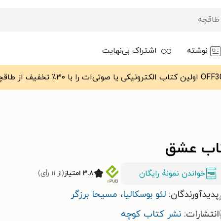
نوشته
اشتراک بی‌نهایت
اب عشق
خواندن نمونۀ رایگان
۳.۸ امتیاز
(از ۱۱ رأی)
پدیدآورندگان:
لئو بوسکالیا
،
مسیحا برزگر
انتشارات:
نشر کتاب کوچه