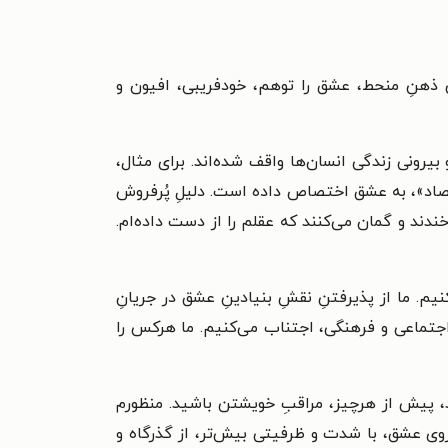
ین ذهنِ منحط، عشق را توهم، خودفریبی، افیون و
یرونی زندگی انسان‌ها واقف شده‌اند. برای مثال،
تصاد»، به عشق اختصاص داده است. دلیلِ پُرفروش
دند و گمان می‌کنند که عقلم را از دست داده‌ام.
م. ما از پذیرفتنِ نقشِ بنیادینِ عشق در جریانِ
ی اجتماعی و فرهنگی، اجتناب می‌کنیم. ما هرکس را
، پیش از هرچیز، مراقبِ خویشتن باشید. منظورم
وی عشق، با شدت و ظرفیتی بیش‌تر، از گذرگاه و