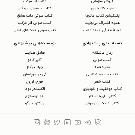
فروش سازمانی
کتاب اثر مرکب
خرید کتابخوان
کتاب سمفونی مردگان
اپلیکیشن کتاب طاقچه
کتاب صوتی ملت عشق
هدیه اشتراک بی‌نهایت
کتاب صوتی اثر مرکب
مجلهٔ معرفی و نقد کتاب
کتاب صوتی عادت‌های اتمی
دسته بندی پیشنهادی
نویسنده‌های پیشنهادی
رمان عاشقانه
صادق هدایت
کتاب‌ صوتی
آلبر کامو
نمایشنامه
چارلز دیکنز
کتاب جامعه شناسی
گی دو موپاسان
کتاب شعر
جورج اورول
کتاب موفقیت و خودیاری
الکساندر دوما
کتاب تاریخ اسلام
لئو تولستوی
کتاب کودک و نوجوان
ویکتور هوگو