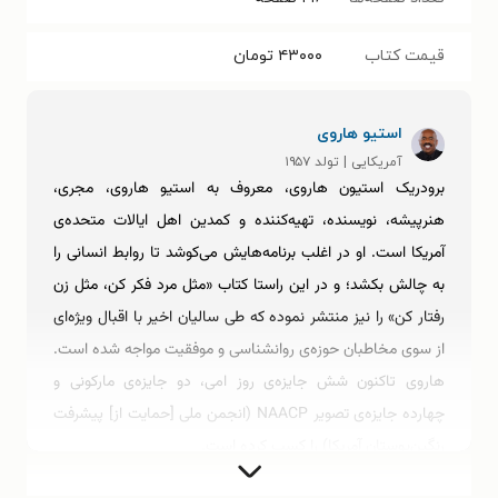
قیمت کتاب
۴۳۰۰۰
تومان
استیو هاروی
آمریکایی | تولد ۱۹۵۷
برودریک استیون هاروی، معروف به استیو هاروی، مجری،
هنرپیشه، نویسنده، تهیه‌کننده و کمدین اهل ایالات متحده‌ی
آمریکا است. او در اغلب برنامه‌هایش می‌کوشد تا روابط انسانی را
به چالش بکشد؛ و در این راستا کتاب «مثل مرد فکر کن، مثل زن
رفتار کن» را نیز منتشر نموده که طی سالیان اخیر با اقبال ویژه‌ای
از سوی مخاطبان حوزه‌ی روانشناسی و موفقیت مواجه شده است.
هاروی تاکنون شش جایزه‌ی روز امی، دو جایزه‌ی مارکونی و
چهارده جایزه‌ی تصویر NAACP (انجمن ملی [حمایت از] پیشرفت
رنگین‌پوستان آمریکا) را کسب کرده است.