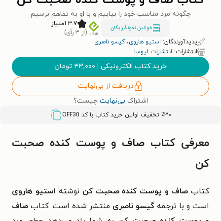
کتاب صاف و پوست کنده صحبت کن
چگونه مرد مناسب خود را بیابیم و با او به تفاهم برسیم
۳.۷ امتیاز
خواندن نمونۀ رایگان
(از ۳ رأی)
پدیدآورندگان:
استیو هاروی
،
گیسو ناصری
انتشارات:
انتشارات لیوسا
خرید کتاب الکترونیکی
|
۴۳,۰۰۰
تومان
دریافت از بی‌نهایت
اشتراک
بی‌نهایت
چیست؟
٪۳۰ تخفیف اولین خرید کتاب با کد
OFF30
معرفی کتاب صاف و پوست کنده صحبت
کن
کتاب
صاف و پوست کنده صحبت کن
نوشته
استیو هاروی
است و با ترجمه
گیسو ناصری
منتشر شده است. کتاب
صاف
و پوست کنده صحبت کن
به شما یاد می‌دهد چطور مرد