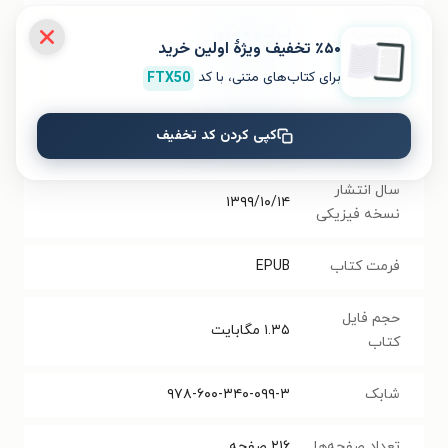
نویسنده
استیو هاروی
٪۵۰ تخفیف ویژۀ اولین خرید
برای کتاب‌های متنی، با کد
FTX50
مترجم
گیسو ناصری
کپی کردن کد تخفیف
انتشارات
انتشارات لیوسا
سال انتشار
۱۳۹۹/۱۰/۱۴
نسخه فیزیکی
فرمت کتاب
EPUB
حجم فایل
۱.۳۵
مگابایت
کتاب
شابک
۹۷۸-۶۰۰-۳۴۰-۰۹۹-۳
تعداد صفحه‌ها
۲۱۶
صفحه