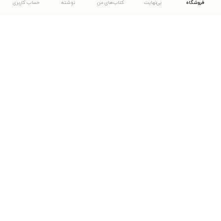
فروشگاه
بی‌نهایت
کتاب‌های من
نوشته
حساب کاربری
دانلود اپلیکیشن طاقچه
... موارد دیگر
مشاهدهٔ دیگر نسخه‌های طاقچه