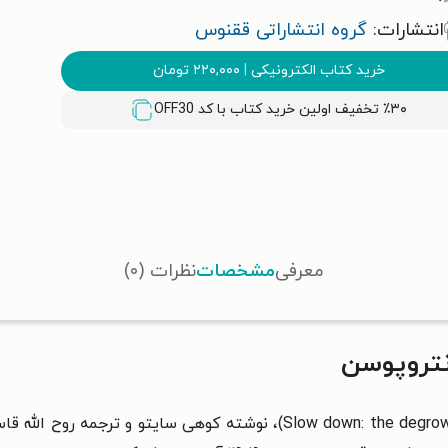
انتشارات:
گروه انتشاراتی ققنوس
خرید کتاب الکترونیکی
|
۲۲۰,۰۰۰
تومان
٪۳۰ تخفیف اولین خرید کتاب با کد
OFF30
معرفی
مشخصات
نظرات (۰)
نتروپوسن
کتاب سرمایه در عصر آنتروپوسن (Slow down: the degrowth manifesto)، نوشت