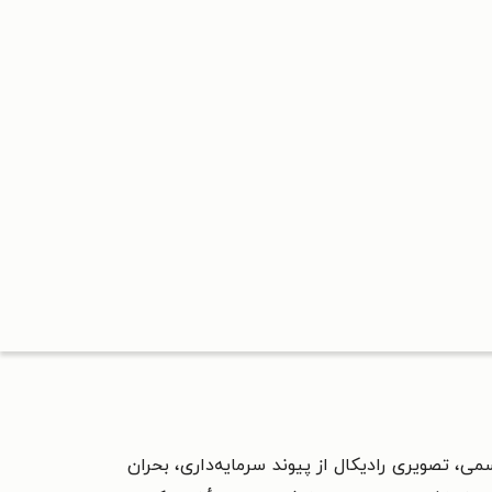
ه کوهی سایتو و ترجمه روح‌ الله قاسمی، تصویری رادیکال از پیوند سرمایه‌داری، بحران