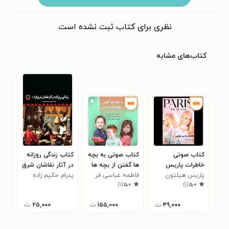
نظری برای کتاب ثبت نشده است.
کتاب‌های مشابه
کتاب صوتی
کتاب صوتی به بچه
کتاب زندگی روزانه
کتا
خاطرات پاریس
ها گفتن از بچه ها
در آثار نقاشان شرق
هست
پاریس هیلتون
هیلتون (خلاصه
فاطمه عباسی فر
شنیدن (جلد دوم)
گرا (۱)
پدرام حکیم زاده
اما
۰
)
۱
(
۵٫۰
)
۱
(
۵٫۰
کتاب)
۴۹,۰۰۰
ت
۱۵۵,۰۰۰
ت
۲۵,۰۰۰
ت