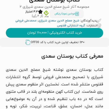
کتاب بوستان سعدی
مجموعه آثار شیخ مصلح الدین سعدی شیرازی ۲
۴.۳ امتیاز
خواندن نمونۀ رایگان
(از ۴ رأی)
پدیدآورندگان:
شیخ مصلح الدین سعدی شیرازی
،
محمدعلی فروغی
انتشارات:
گروه انتشاراتی ققنوس
خرید کتاب الکترونیکی
|
۷۰,۰۰۰
تومان
٪۳۰ تخفیف اولین خرید کتاب با کد
OFF30
معرفی کتاب بوستان سعدی
کتاب بوستان سعدی نوشته شیخ مصلح الدین سعدی
شیرازی با تصحیح محمدعلی فروغی توسط گروه انتشارات
ققنوس منتشر شده است. نخستین اثر منظوم سعدی پیش
روی شماست. این کتاب کهن منظومه‌ای بلند در قالب مثنوی
است که در ده باب تنظیم شده و در آن به موضوع‌هایی
مانند عدل، احسان، عشق، قناعت، تربیت، شکر، توبه و