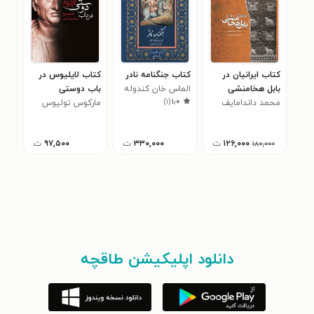
کتاب ایرانیان در
کتاب جنگنامه نادر
کتاب لایلیوس در
کتا
بابل هخامنشی
الماس خان کندوله
باب دوستی
باس
)
۱
(
۱٫۰
محمد داندامایف
ای
مارکوس تولیوس
آلی
سیسرو
۱۲۶,۰۰۰
ت
۳۳۰,۰۰۰
ت
۹۷,۵۰۰
ت
۱۸۰,۰۰۰
دانلود اپلیکیشن طاقچه