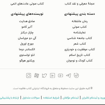
مجلهٔ معرفی و نقد کتاب
کتاب صوتی عادت‌های اتمی
دسته بندی پیشنهادی
نویسنده‌های پیشنهادی
رمان عاشقانه
صادق هدایت
کتاب‌ صوتی
آلبر کامو
نمایشنامه
چارلز دیکنز
کتاب جامعه شناسی
گی دو موپاسان
کتاب شعر
جورج اورول
کتاب موفقیت و خودیاری
الکساندر دوما
کتاب تاریخ اسلام
لئو تولستوی
کتاب کودک و نوجوان
ویکتور هوگو
© کلیه حقوق این سایت محفوظ و متعلق به فروشگاه اینترنتی کتاب طاقچه است.
|
|
|
|
ورود و ثبت‌نام ناشران
ثبت‌نام مؤلفان
شرایط استفاده
سوالات متداول
ارتباط با پشتیبانی