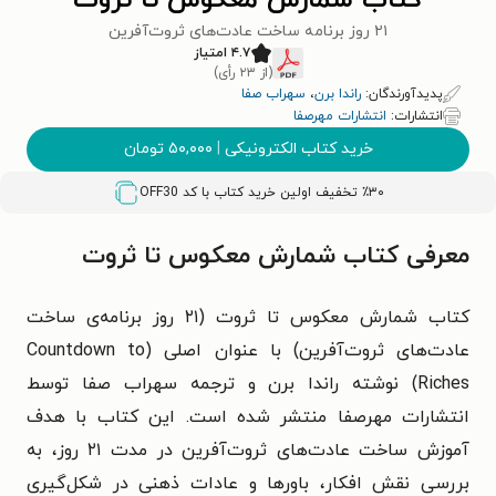
کتاب شمارش معکوس تا ثروت
۲۱ روز برنامه ساخت عادت‌های ثروت‌آفرین
۴.۷ امتیاز
(از ۲۳ رأی)
پدیدآورندگان:
راندا برن
،
سهراب صفا
انتشارات:
انتشارات مهرصفا
خرید کتاب الکترونیکی
|
۵۰,۰۰۰
تومان
٪۳۰ تخفیف اولین خرید کتاب با کد
OFF30
معرفی کتاب شمارش معکوس تا ثروت
کتاب شمارش معکوس تا ثروت (۲۱ روز برنامه‌ی ساخت
عادت‌های ثروت‌آفرین) با عنوان اصلی (Countdown to
Riches) نوشته‌ راندا برن و ترجمه‌ سهراب صفا توسط
انتشارات مهرصفا منتشر شده است. این کتاب با هدف
آموزش ساخت عادت‌های ثروت‌آفرین در مدت ۲۱ روز، به
بررسی نقش افکار، باورها و عادات ذهنی در شکل‌گیری