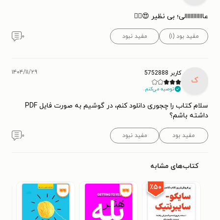
عاااااااااااالی؛ بی نظیر 😍👌🏻
مفید بود (۱)
مفید نبود
۰
۱۴۰۴/۱۱/۲۹
کاربر 5752888
ک
توصیه می‌کنم.
سلام کتاب را چجوری دانلود کنم، در گوشیم به صورت فایل PDF
داشته باشم؟
مفید بود
مفید نبود
۰
کتاب‌های مشابه
٪۵۰