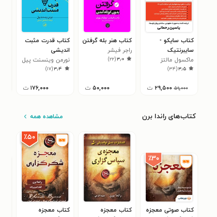
کتاب سایکو -
کتاب هنر بله گرفتن
کتاب قدرت مثبت
کتا
سایبرنتیک
راجر فیشر
اندیشی
و فو
)
۲۲
(
۳٫۰
ماکسول مالتز
نورمن وینسنت پیل
آنت
۱
)
۱۷
(
۳٫۴
)
۳۴
(
۳٫۵
۲۹,۵۰۰
ت
۵۰,۰۰۰
ت
۱۷۶,۰۰۰
ت
۵۹,۰۰۰
کتاب‌های راندا برن
مشاهده همه
٪۵۰
٪۳۰
کتاب صوتی معجزه
کتاب معجزه
کتاب معجزه
کتا