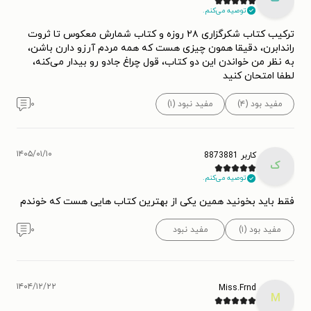
توصیه می‌کنم.
ترکیب کتاب شکرگزاری ۲۸ روزه و کتاب شمارش معکوس تا ثروت
راندابرن، دقیقا همون چیزی هست که همه مردم آرزو دارن باشن،
به نظر من خواندن این دو کتاب، قول چراغ جادو رو بیدار می‌کنه،
لطفا امتحان کنید
مفید بود (۴)
مفید نبود (۱)
۰
۱۴۰۵/۰۱/۱۰
کاربر 8873881
ک
توصیه می‌کنم.
فقط باید بخونید همین یکی از بهترین کتاب هایی هست که خوندم
مفید بود (۱)
مفید نبود
۰
۱۴۰۴/۱۲/۲۲
Miss.Frnd
M