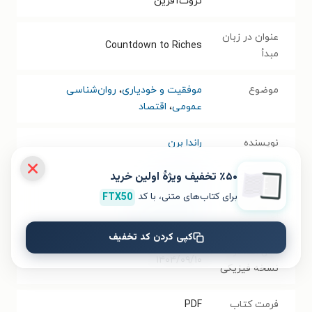
ثروت‌آفرین
عنوان در زبان
Countdown to Riches
مبدأ
موضوع
موفقیت و خودیاری
،
روان‌شناسی
عمومی
،
اقتصاد
نویسنده
راندا برن
٪۵۰ تخفیف ویژۀ اولین خرید
مترجم
سهراب صفا
برای کتاب‌های متنی، با کد
FTX50
انتشارات
انتشارات مهرصفا
کپی کردن کد تخفیف
سال انتشار
۱۴۰۴/۰۹/۱۰
نسخه فیزیکی
فرمت کتاب
PDF