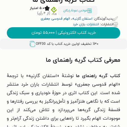
کتاب گربه راهنمای ما
۵.۰ امتیاز
خواندن نمونۀ رایگان
(از ۴ رأی)
پدیدآورندگان:
استفان گارنیه
،
الهام قدوسی جعفری
انتشارات:
انتشارات باران خرد
خرید کتاب الکترونیکی
|
۵۵,۰۰۰
تومان
٪۳۰ تخفیف اولین خرید کتاب با کد
OFF30
معرفی کتاب گربه راهنمای ما
کتاب گربه راهنمای ما
نوشتهٔ «استفان گارنیه» با ترجمهٔ
«الهام قدوسی جعفری» توسط انتشارات باران خرد منتشر
شده است. این کتاب اثری در حوزهٔ خودیاری و سبک زندگی
است که با نگاهی طنزآمیز و تأمل‌برانگیز به بررسی رفتارها و
فلسفهٔ زندگی گربه‌ها می‌پردازد و تلاش می‌کند از این
موجودات الهام بگیرد تا راه‌هایی برای داشتن زندگی آرام‌تر و
شادتر به مخاطب نشان دهد. نسخهٔ الکترونیکی این اثر را