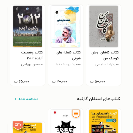
کتاب کاشان، وطن
کتاب شعله های
کتاب وضعیت
کتا
کوچک من
شرقی
آینده ۲۰۱۲
سلی
سیدرضا سلیمی
سعید یوسف نیا
م‍ح‍س‍ن‌ ب‍ه‍رام‍ی‌
ژین
۰
۵۰,۰۰۰
ت
۳۰,۰۰۰
ت
۶۵,۰۰۰
ت
کتاب‌های استفان گارنیه
مشاهده همه
٪۳۰