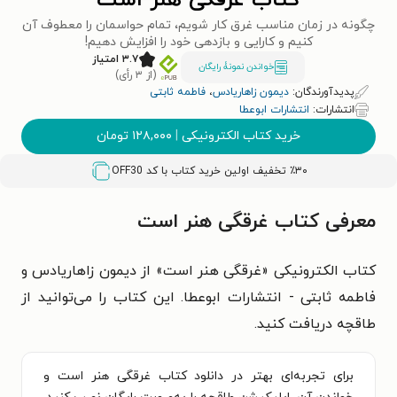
کتاب غرقگی هنر است
چگونه در زمان مناسب غرق کار شویم، تمام حواسمان را معطوف آن
کنیم و کارایی و بازدهی خود را افزایش دهیم!
۳.۷ امتیاز
خواندن نمونۀ رایگان
(از ۳ رأی)
پدیدآورندگان:
دیمون زاهاریادس
،
فاطمه ثابتی
انتشارات:
انتشارات ابوعطا
خرید کتاب الکترونیکی
|
۱۲۸,۰۰۰
تومان
٪۳۰ تخفیف اولین خرید کتاب با کد
OFF30
معرفی کتاب غرقگی هنر است
کتاب الکترونیکی «غرقگی هنر است» از دیمون زاهاریادس و
فاطمه ثابتی - انتشارات ابوعطا. این کتاب را می‌توانید از
طاقچه دریافت کنید.
برای تجربه‌ای بهتر در دانلود کتاب غرقگی هنر است و