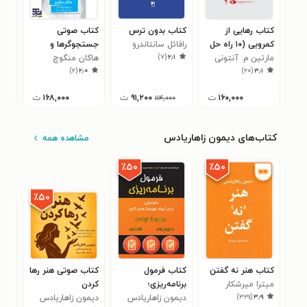
کتاب رهایی از
کتاب بدون ترس
کتاب صوتی
کتا
کمرویی (۱۰ راه حل
رافائل سانتاندرو
جستجوگرها و
همه
)
۷
(
۲٫۱
ساده)
مارتین م. آنتونی
نشانه ها
هاکان منگوچ
ام 
۱
)
۲
(
۲٫۰
)
۲۰
(
۳٫۱
۱۶۰,۰۰۰
ت
۹۱,۲۰۰
ت
۱۶۸,۰۰۰
ت
۰۰
۱۱۴,۰۰۰
کتاب‌های دیمون زاهاریادس
مشاهده همه
٪۵۰
٪۵۰
٪۵۰
کتاب هنر نه گفتن
کتاب فرمول
کتاب صوتی هنر رها
کتا
میترا میرشکار
برنامه‌ریزی؛
کردن
برنا
)
۳۲۹
(
۳٫۹
دیمون زاهاریادس
راهنمایی برای ایجاد
دیمون زاهاریادس
دیم