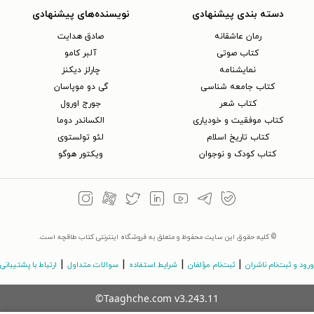
دسته بندی پیشنهادی
نویسنده‌های پیشنهادی
رمان عاشقانه
صادق هدایت
کتاب‌ صوتی
آلبر کامو
نمایشنامه
چارلز دیکنز
کتاب جامعه شناسی
گی دو موپاسان
کتاب شعر
جورج اورول
کتاب موفقیت و خودیاری
الکساندر دوما
کتاب تاریخ اسلام
لئو تولستوی
کتاب کودک و نوجوان
ویکتور هوگو
© کلیه حقوق این سایت محفوظ و متعلق به فروشگاه اینترنتی کتاب طاقچه است.
|
|
|
|
ورود و ثبت‌نام ناشران
ثبت‌نام مؤلفان
شرایط استفاده
سوالات متداول
ارتباط با پشتیبانی
©Taaghche.com
v
3.243.11