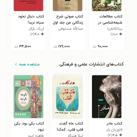
کتاب مطالعات
کتاب صوتی شرح
کتاب دنبال نخود
کتا
شیعه‌شناسی در
زندگانی من جلد اول
سیاه نرید!
دان
ایتالیا
بیانکا‌‌ماریا
عبدالله مستوفی
(بخش سوم: هم
اریک بارکر
آلن
)
۲
(
۴٫۰
)
۱
(
۱٫۰
اسکارچا‌آمورتی
مکتبی‌ های من)
۹۰,۰۰۰
ت
۱۷۶,۰۰۰
ت
۳۴,۵۰۰
ت
کتاب‌های انتشارات علمی و فرهنگی
مشاهده همه
کتاب مادر
کتاب ماه گفت،
کتاب یکی بود، یکی
کتا
فلوریان زلر
قلپ قلپ.. کمک!
نبود
خالی
)
۴
(
۴٫۵
لیلا هنرکار
طاهره ایبد
عاد
زبا