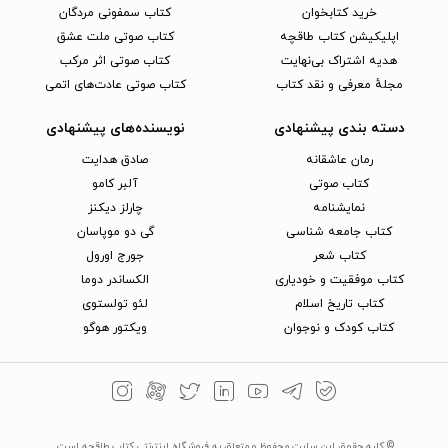
خرید کتابخوان
کتاب سمفونی مردگان
اپلیکیشن کتاب طاقچه
کتاب صوتی ملت عشق
هدیه اشتراک بی‌نهایت
کتاب صوتی اثر مرکب
مجلهٔ معرفی و نقد کتاب
کتاب صوتی عادت‌های اتمی
دسته بندی پیشنهادی
نویسنده‌های پیشنهادی
رمان عاشقانه
صادق هدایت
کتاب‌ صوتی
آلبر کامو
نمایشنامه
چارلز دیکنز
کتاب جامعه شناسی
گی دو موپاسان
کتاب شعر
جورج اورول
کتاب موفقیت و خودیاری
الکساندر دوما
کتاب تاریخ اسلام
لئو تولستوی
کتاب کودک و نوجوان
ویکتور هوگو
© کلیه حقوق این سایت محفوظ و متعلق به فروشگاه اینترنتی کتاب طاقچه است.