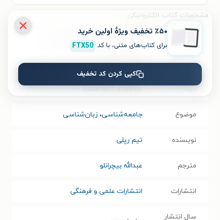
مشخصات کتاب الکترونیکی
٪۵۰ تخفیف ویژۀ اولین خرید
نام کتاب
راهنمای عملی تحلیل و گفت و گو،
برای کتاب‌های متنی، با کد
FTX50
گفتمان و سند
کپی کردن کد تخفیف
عنوان در زبان
Doing conversation, discourse and
مبدأ
document analysis
موضوع
جامعه‌شناسی
،
زبان‌شناسی
نویسنده
تیم رپلی
مترجم
عبدالله بیچرانلو
انتشارات
انتشارات علمی و فرهنگی
سال انتشار