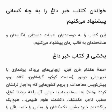
خواندن کتاب خبر داغ را به چه کسانی
پیشنهاد می‌کنیم
این کتاب را به دوستداران ادبیات داستانی انگلستان و
علاقه‌مندان به قالب رمان پیشنهاد می‌کنیم.
بخشی از کتاب خبر داغ
«دههٔ هفتادِ قرن قبل، اروپایی‌های بی‌باک پرشماری با
تجهیزاتی درخور (ساعت کوکو، گرامافون، کلاه نرم،
پیش‌نویس معاهدات و پرچم کشورهایی که به‌اجبار ترکشان
کرده بودند) به اسماعیلیه یا حوالیِ آن رفته بودند: مُبلغ،
سفیر، تاجر، مکتشف، دانشمند علوم طبیعی… هیچ‌یک
برنگشتند. خوردندشان. تک‌تکشان را. بعضی را خام، باقی را