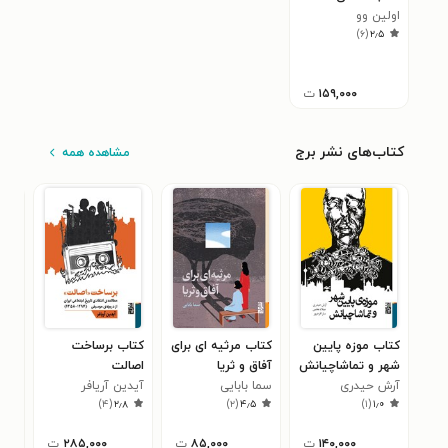
اولین وو
)
۶
(
۲٫۵
۱۵۹,۰۰۰
ت
کتاب‌های نشر برج
مشاهده همه
کتاب موزه پایین
کتاب مرثیه ای برای
کتاب برساخت
کتا
شهر و تماشاچیانش
آفاق و ثریا
اصالت
مول
۲
آرش حیدری
سما بابایی
آیدین آریافر
)
۴
(
۲٫۸
)
۲
(
۴٫۵
)
۱
(
۱٫۰
۱۴۰,۰۰۰
ت
۸۵,۰۰۰
ت
۲۸۵,۰۰۰
ت