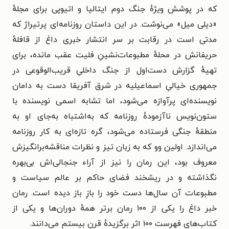
که در پوشش ویژهٔ جنگ دوم ایتالیا و اتیوپی برای مجلهٔ
«دیلی میل» می‌نوشت. در این داستان
روزنامه‌ای پرتیراژ که
مدتی است در رقابت بر سر انتشار خبری داغ از قافلهٔ
حریفانش در محلهٔ مطبوعات‌نشینِ فلیت عقب مانده، برای
تهیهٔ گزارش دست‌اول از جنگ داخلیِ قریب‌الوقوعی در
جمهوری خیالیِ اسماعیلیه در شرق آفریقا دست به دامان
نویسنده‌ای پرآوازه می‌شود، اما تشابه اسمی نویسنده با
ستون‌نویس ناآزمودهٔ روزنامه که به‌اشتباه به‌جای او به
منطقهٔ جنگی فرستاده می‌شود، گره تازه‌ای به کار روزنامه
می‌اندازد. اولین وو که به زبان تیز و نظرات مناقشه‌برانگیزش
معروف بود، این رمان را نیز از آراء جنجالی‌اش بی‌بهره
نگذاشته و در ریشخند فضای حاکم بر عالم سیاست و
مطبوعات آن سال‌ها دست خود را بازِ باز دیده است.
رمان
خبر داغ را یکی از ۱۰۰ رمان برتر همهٔ دوران‌ها و یکی از
کتاب‌های فهرست ۱۰۰ اثر برگزیدهٔ قرن بیستم می‌دانند.