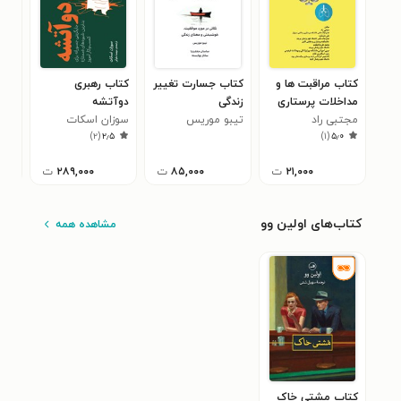
کتاب مراقبت ها و
کتاب جسارت تغییر
کتاب رهبری
کتا
مداخلات پرستاری
زندگی
دوآتشه
ایمن
مجتبی راد
در اسید و باز
تیبو موریس
سوزان اسکات
راب
آسی
)
۲
(
۲٫۵
)
۱
(
۵٫۰
۲۱,۰۰۰
ت
۸۵,۰۰۰
ت
۲۸۹,۰۰۰
ت
کتاب‌های اولین وو
مشاهده همه
کتاب مشتی خاک