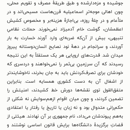
جوشیده و مزه‌دارشده و طبق طریقهٔ مصرف و تقویم محلی،
چون اهالی موجه‌ترِ اسماعیلیه قرن‌هاست مسیحی‌اند و در
ملأعام و در چلهٔ روزه، بی‌اجازهٔ هزینه‌بر و مخصوصِ کشیش
اعظمشان، گوشت خام آدمیزاد نمی‌خورند. حملات نظامیِ
تنبیهی، بیش از آن‌که ضربه‌ای وارد آورند خسارت به بار
آوردند، و سرانجام در دههٔ نود نصایح انسان‌دوستانه پیروز
میدان شد. قدرت‌های اروپایی هر یک مستقلاً به این نتیجه
رسیدند که آن سرزمینِ بی‌ثمر را نمی‌خواهند و دردسری که
خودشان برای تصرف‌کردنش باید به جان بخرند، ناخوشایندتر
از اشغال آن به دست کشوری همسایه است. بنابراین
متفق‌القول توی نقشه‌ها دورش خط کشیدند، امنیتش را
تضمین کردند، و چون میان اقوامِ ازهم‌سوایش نه شکلی از
حکم‌رانی متدوال بود و نه زبان یا تاریخ یا رفتار یا اعتقادی
به‌هم پیوندشان می‌داد، نام جمهوری بر آن نهادند. هیئتی از
قضاتِ برگزیدهٔ دانشگاه‌ها برایش قانون اساسی نوشتند و