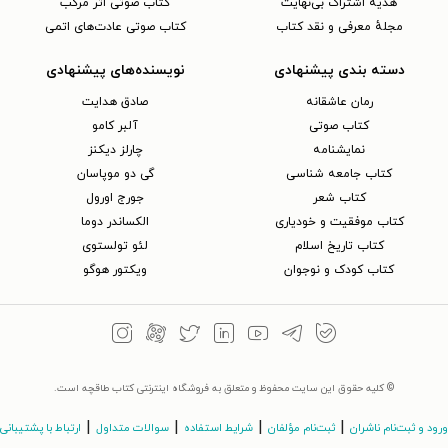
هدیه اشتراک بی‌نهایت
کتاب صوتی اثر مرکب
مجلهٔ معرفی و نقد کتاب
کتاب صوتی عادت‌های اتمی
دسته بندی پیشنهادی
نویسنده‌های پیشنهادی
رمان عاشقانه
صادق هدایت
کتاب‌ صوتی
آلبر کامو
نمایشنامه
چارلز دیکنز
کتاب جامعه شناسی
گی دو موپاسان
کتاب شعر
جورج اورول
کتاب موفقیت و خودیاری
الکساندر دوما
کتاب تاریخ اسلام
لئو تولستوی
کتاب کودک و نوجوان
ویکتور هوگو
© کلیه حقوق این سایت محفوظ و متعلق به فروشگاه اینترنتی کتاب طاقچه است.
|
|
|
|
ورود و ثبت‌نام ناشران
ثبت‌نام مؤلفان
شرایط استفاده
سوالات متداول
ارتباط با پشتیبانی