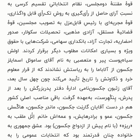
قوهٔ مقننهٔ دومجلسی، نظام انتخاباتیِ تقسیم کرسی به
نسبتِ آرای حاصل از رأی‌گیری به روشِ تک‌رأیِ قابل واگذاری،
قوهٔ مجریه‌ای با رئیسِ قابل‌عزل به تصویب مجلسین، قوهٔ
قضائیهٔ مستقل، آزادی مذهبی، تحصیلات سکولار، صدور
احضاریه، تجارت آزاد، بانکداری سهامی، شرکت‌هایی با حقوق
ویژه و بسیاری امکانات مطلوب دیگر برقرار کردند. اولش
سیاه‌پوست پیر و متعصبی به نام آقای ساموئل اسمایلز
جکسون از آلاباما را به ریاستش نشاندند که از قرار معلوم
خرد و ذکاوتش را تاریخ تأیید می‌کند چون چهل سال بعد،
آقای رَثبون جکسون‌نامی ادارهٔ دفتر پدربزرگش را بعد از
پدرش، پِنکْهِرست، به‌عهده گرفت. باقیِ مناصب اصلیِ کشور
هم در دست آقایان گارنِت جکسون، ماندِر جکسون، هاکْسلی
جکسون، عمو و برادرهایش، و عمه‌اش خانم اِثُل ملقب به
«ریزه» (با نام پیش از ازدواجِ جکسون) بود. عشق جمهوری به
خانواده چنان قدرتمند بود که انتخابات عمومی را به