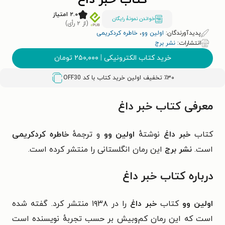
کتاب خبر داغ
۲.۰ امتیاز
خواندن نمونۀ رایگان
(از ۲ رأی)
پدیدآورندگان:
اولین وو
،
خاطره‌ کردکریمی
انتشارات:
نشر برج
خرید کتاب الکترونیکی
|
۲۵۰,۰۰۰
تومان
٪۳۰ تخفیف اولین خرید کتاب با کد
OFF30
معرفی کتاب خبر داغ
کتاب
خبر داغ
نوشتهٔ
اولین وو
و ترجمهٔ
خاطره‌ کردکریمی
است.
نشر برج
این رمان انگلستانی را منتشر کرده است.
درباره کتاب خبر داغ
اولین وو
کتاب
خبر داغ
را
در ۱۹۳۸ منتشر کرد. گفته شده
است که این رمان کم‌وبیش بر حسب تجربهٔ نویسنده است