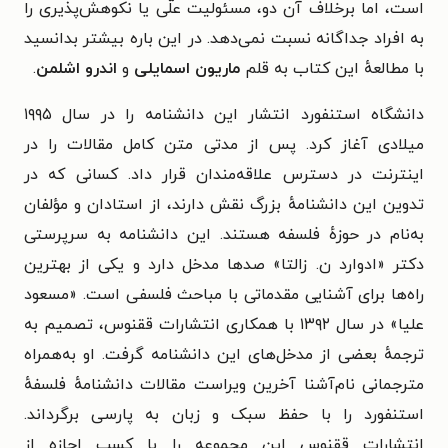
است، اما برخلاف آن دو، مسئولیت علّی یا نکوهش‌پذیری را
به افراد جداگانه نسبت نمی‌دهد. در این باره بیشتر بدانسید
با مطالعهٔ این کتاب به قلم
ماریون اسمایلی
و
اندرو اشلمن
.
دانشگاه استنفورد انتشار این دانشنامه را در سال ۱۹۹۵
میلادی آغاز کرد. پس از مدتی متن کامل مقالات را در
اینترنت در دسترس علاقه‌مندان قرار داد. کسانی که در
تدوین این دانشنامهٔ بزرگ نقش دارند، از استادان و مؤلفان
به‌نام در حوزهٔ فلسفه هستند. این دانشنامه به سرپرستی
دکتر «ادوارد ن. زالتا» صدها مدخل دارد و یکی از بهترین
راه‌ها برای آشنایی مقدماتی با مباحث فلسفی است. «مسعود
علیا» در سال ۱۳۹۲ با همکاری انتشارات ققنوس، تصمیم به
ترجمهٔ بعضی از مدخل‌های این دانشنامه گرفت. او به‌همراه
مترجمانی نام‌آشنا آخرین ویراست مقالات دانشنامهٔ فلسفهٔ
استنفورد را با حفظ سبک و زبان به پارسی برگرداند.
انتشارات ققنوس این مجموعه را با کسب اجازه از