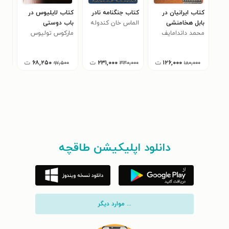
کتاب ایرانیان در
کتاب جنگنامه نادر
کتاب لایلیوس در
کتا
بابل هخامنشی
الماس خان کندوله
باب دوستی
باس
محمد داندامایف
ای
مارکوس تولیوس
آلی
سیسرو
۱۲۶,۰۰۰
ت
۲۳۱,۰۰۰
ت
۶۸,۲۵۰
ت
۵۰۰
۹۷,۵۰۰
۳۳۰,۰۰۰
۱۸۰,۰۰۰
دانلود اپلیکیشن طاقچه
... موارد دیگر