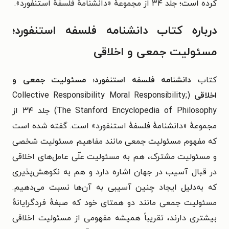
کرده است؛ جلد ۳۴ از مجموعهٔ «دانشنامهٔ فلسفهٔ استنفورد».
درباره کتاب دانشنامه فلسفه استنفورد؛
مسئولیت جمعی و اخلاقی
کتاب
دانشنامه فلسفه استنفورد؛ مسئولیت جمعی و
اخلاقی
(Collective Responsibility Moral Responsibility;
The Stanford Encyclopedia of Philosophy) جلد ۳۴ از
مجموعهٔ «دانشنامهٔ فلسفهٔ استنفورد» است. گفته شده است
که
مفهوم مسئولیت جمعی مانند مفاهیم مسئولیت شخصی
و مسئولیت مشترک، هم به مسئولیت علّی عامل‌های اخلاقی
در قبال آسیب در جهان اشاره دارد و هم به نکوهش‌پذیری
که به‌دلیل ایجاد چنین آسیبی به آن‌ها نسبت می‌دهیم.
مسئولیت جمعی مانند دو همتای خود که صبغهٔ فردگرایانهٔ
بیشتری دارند، تقریباً همیشه مفهومی از مسئولیت اخلاقی