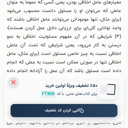
معیارهای عامل اخلاقی بودن، یعنی کسی که عموماً به عنوان
عاملی که می‌توان او را مسئول دانست محسوب می‌شود
(برای مثال، تنها موجوداتی می‌توانند عامل اخلاقی باشند که
واجد توانایی کلی‌ای برای ارزیابی دلایل عمل کردن هستند)؛
(۳) شرایطی که در آن مفهوم مسئولیت اخلاقی به نحو
درستی به کار می‌رود، یعنی شرایطی که تحت آن عاملی
اخلاقی نسبت به چیز خاصی مسئول است (برای مثال، عامل
اخلاقی تنها در صورتی ممکن است نسبت به عملی که انجام
داده است مسئول باشد که آن عمل را آزادانه انجام داده
باشد، و در این‌جا عمل کردن به نحو آزادانه دربردارنده توانایی
٪۵۰ تخفیف ویژۀ اولین خرید
عمل کردن به شیوه‌هایی دیگر در زمان عمل است)؛ و نهایتاً
برای کتاب‌های متنی، با کد
FTX50
(۴) متعلقات ممکن اِسناد مسئولیت (برای مثال، عمل، ترک
عمل، پیامد، خصیصه و نظایر این‌ها). هرچند هر یک از
کپی کردن کد تخفیف
این‌ها در بحث زیر بررسی خواهند شد (برای مثال، بنگرید به
طرح مختصری از شرح ارسطو در بخش بعدی)، تمرکز این