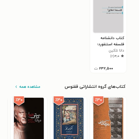
کتاب دانشنامه
فلسفه استنفورد؛
دانا نلکین
فلسفه اخلاق
)
۲
(
۳٫۰
۲۳۲,۵۰۰
ت
کتاب‌های گروه انتشاراتی ققنوس
مشاهده همه
٪۳۰
٪۳۰
٪۳۰