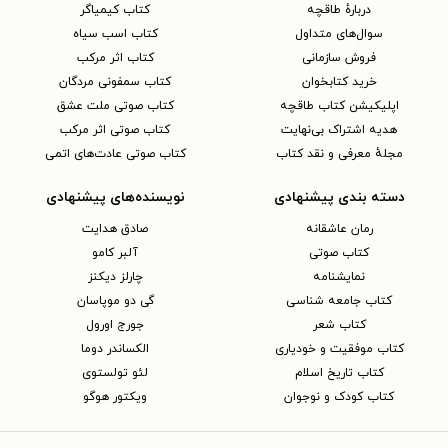
دربارهٔ طاقچه
کتاب کیمیاگر
سوال‌های متداول
کتاب اسب سیاه
فروش سازمانی
کتاب اثر مرکب
خرید کتابخوان
کتاب سمفونی مردگان
اپلیکیشن کتاب طاقچه
کتاب صوتی ملت عشق
هدیه اشتراک بی‌نهایت
کتاب صوتی اثر مرکب
مجلهٔ معرفی و نقد کتاب
کتاب صوتی عادت‌های اتمی
دسته بندی پیشنهادی
نویسنده‌های پیشنهادی
رمان عاشقانه
صادق هدایت
کتاب‌ صوتی
آلبر کامو
نمایشنامه
چارلز دیکنز
کتاب جامعه شناسی
گی دو موپاسان
کتاب شعر
جورج اورول
کتاب موفقیت و خودیاری
الکساندر دوما
کتاب تاریخ اسلام
لئو تولستوی
کتاب کودک و نوجوان
ویکتور هوگو