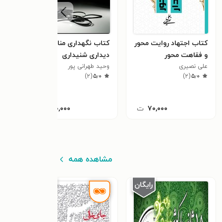
کتاب اجتهاد روایت محور
کتاب نگهداری منابع
کتاب
و فقاهت محور
دیداری شنیداری
محسن
٫۸
علی نصیری
وحید طهرانی پور
)
۲
(
۵٫۰
)
۲
(
۵٫۰
۷۰,۰۰۰
ت
۱۶۰,۰۰۰
ت
مشاهده همه
٪۵۰