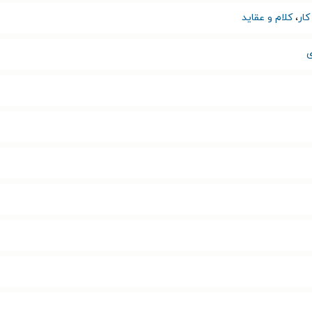
ار
،
کلام و عقاید
ی