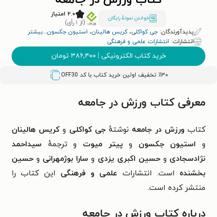
کتاب ورزش در جامعه
۲.۰ امتیاز
خواندن نمونۀ رایگان
(از ۱ رأی)
پدیدآورندگان:
جی کواکلی
،
کریس هالینان
،
استیون جکسون
...
بیشتر
انتشارات:
انتشارات علمی و فرهنگی
خرید کتاب الکترونیکی
|
۳۸۶,۴۰۰
تومان
٪۳۰ تخفیف اولین خرید کتاب با کد
OFF30
معرفی کتاب ورزش در جامعه
کتاب
ورزش در جامعه
نوشتهٔ
جی کواکلی
و
کریس هالینان
و
استیون جکسون
و
پیتر میوت
و ترجمهٔ
سیداحمد
نژادسجادی
و
حسین اکبری یزدی
و
سارا بوژمهرانی
و
حسین
بخشنده
است. انتشارات
علمی و فرهنگی
این کتاب را
منتشر کرده است.
درباره کتاب ورزش در جامعه