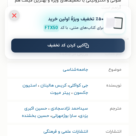
صوتی و الکترونیکی با تخفیف‌های ویژه و بهترین قیمت هم
فراهم است.
٪۵۰ تخفیف ویژۀ اولین خرید
نصب
برای کتاب‌های متنی، با کد
FTX50
مشخصات کتاب الکترونیکی
کپی کردن کد تخفیف
نام کتاب
ورزش در جامعه
موضوع
جامعه‌شناسی
نویسنده
جی کواکلی
،
کریس هالینان
،
استیون
جکسون
،
پیتر میوت
مترجم
سیداحمد نژادسجادی
،
حسین اکبری
یزدی
،
سارا بوژمهرانی
،
حسین بخشنده
انتشارات
انتشارات علمی و فرهنگی