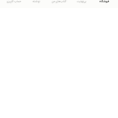
فروشگاه
بی‌نهایت
کتاب‌های من
نوشته
حساب کاربری
دانلود اپلیکیشن طاقچه
... موارد دیگر
مشاهدهٔ دیگر نسخه‌های طاقچه