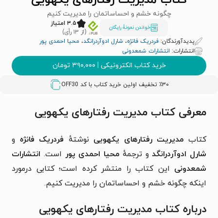
کتاب مدیریت رفتارهای یکهویی
چگونه خشم و احساساتمان را مدیریت کنیم
۳.۵ امتیاز
خواندن نمونۀ رایگان
(از ۱۳ رأی)
پدیدآورندگان:
فردریک فانژه
،
شارل ادوآردرانگد
،
محیا احمدی پور
انتشارات:
انتشارات شمعدونی
خرید کتاب الکترونیکی
|
۳۹۰,۰۰۰
تومان
٪۳۰ تخفیف اولین خرید کتاب با کد
OFF30
معرفی کتاب مدیریت رفتارهای یکهویی
کتاب
مدیریت رفتارهای یکهویی
نوشتهٔ
فردریک فانژه
و
شارل ادوآردرانگد
و ترجمهٔ
محیا احمدی پور
است.
انتشارات
شمعدونی
این کتاب را منتشر کرده است؛ کتابی درمورد
اینکه
چگونه خشم و احساساتمان را مدیریت کنیم
.
درباره کتاب مدیریت رفتارهای یکهویی