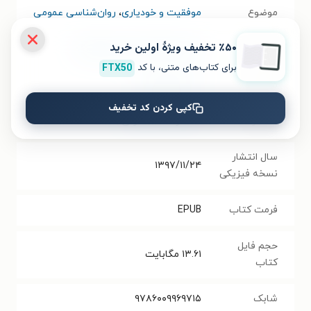
موضوع
موفقیت و خودیاری
،
روان‌شناسی عمومی
٪۵۰ تخفیف ویژۀ اولین خرید
نویسنده
فردریک فانژه
،
شارل ادوآردرانگد
برای کتاب‌های متنی، با کد
FTX50
مترجم
محیا احمدی پور
کپی کردن کد تخفیف
انتشارات
انتشارات شمعدونی
سال انتشار
۱۳۹۷/۱۱/۲۴
نسخه فیزیکی
فرمت کتاب
EPUB
حجم فایل
۱۳.۶۱
مگابایت
کتاب
شابک
۹۷۸۶۰۰۹۹۶۹۷۱۵