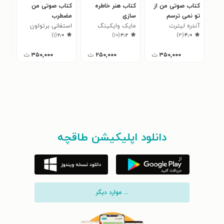
کتاب صوتی من از
کتاب هنر خاطره
کتاب صوتی من
کتا
تو نمی ترسم
سازی
مضطرب
بهش
آندره لیترت
مایک وایکینگ
استفانی برتولون
نیک
۴
)
۱
(
۲٫۰
)
۱۰
(
۳٫۲
)
۳
(
۴٫۰
۳۵۰,۰۰۰
ت
۲۵۰,۰۰۰
ت
۳۵۰,۰۰۰
ت
۰۰۰
دانلود اپلیکیشن طاقچه
... موارد دیگر