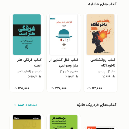
کتاب‌های مشابه
کتاب روانشناسی
کتاب قفل گشایی از
کتاب غرقگی هنر
کتا
ناخودآگاه
مغز وسواسی
است
گوی
مایکل پیس
جفری شوارتز
دیمون زاهاریادس
می 
دنی
۷
)
۳
(
۳٫۷
)
۳
(
۳٫۷
)
۷
(
۴٫۴
۵۶,۰۰۰
ت
۲۶۰,۰۰۰
ت
۱۲۸,۰۰۰
ت
۰
کتاب‌های فردریک فانژه
مشاهده همه