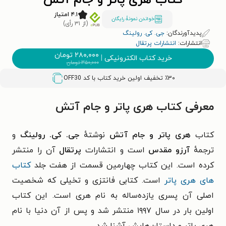
کتاب هری پاتر و جام آتش
۴.۱ امتیاز
خواندن نمونۀ رایگان
(از ۳۱ رأی)
پدیدآورندگان:
جی. کی. رولینگ
انتشارات:
انتشارات پرتقال
۲۸۰,۰۰۰
تومان
خرید کتاب الکترونیکی
|
۳۵۰,۰۰۰
تومان
٪۳۰ تخفیف اولین خرید کتاب با کد
OFF30
معرفی کتاب هری پاتر و جام آتش
کتاب
هری پاتر و جام آتش
نوشتهٔ
جی. کی. رولینگ
و
ترجمهٔ
آرزو مقدس
است و انتشارات
پرتقال
آن را منتشر
کرده است. این کتاب چهارمین قسمت از هفت جلد
کتاب
های هری پاتر
است. کتابی فانتزی و تخیلی که شخصیت
اصلی آن پسری یازده‌ساله به نام هری است. این کتاب
اولین بار در سال ۱۹۹۷ منتشر شد و پس از آن دنیا با نام
هری پاتر و داستان‌هایش آشنا شد.