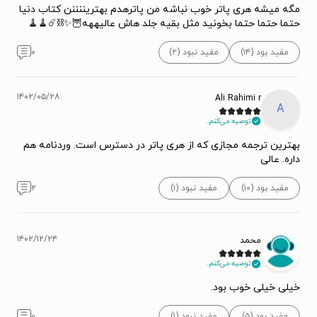
مگه میشه هری پاتر خوب نباشه من پاترهدم بهتریننننن کتاب دنیا
حتما حتما حتما بخونید مثل بقیه جلد هاش‌ عالیههه🦉✨⛓☄🧹🧹
مفید بود (۱۴)
مفید نبود (۲)
۰
۱۴۰۲/۰۵/۲۸
Ali Rahimi r
A
توصیه می‌کنم.
بهترین ترجمه مجازی که از هری پاتر در دسترس است. وردنامه هم
داره. عالی
مفید بود (۱۰)
مفید نبود (۱)
۲
۱۴۰۲/۱۲/۲۴
محمد
توصیه می‌کنم.
خیلی خیلی خوب بود.
مفید بود (۵)
مفید نبود (۱)
۰