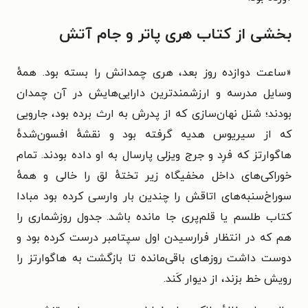
بخشی از کتاب هری پاتر و جام آتش
«ساعت دوازده روز بعد، هری چمدانش را بسته بود. همهٔ
وسایل مدرسه و ارزشمندترین دارایی‌هایش در آن چمدان
بودند؛ شنل نهان‌سازی که از پدرش به ارث برده بود، جارویی
که از سیریوس هدیه گرفته بود و نقشهٔ افسون‌شدهٔ
هاگوارتز که فرِد و جرج ویزلی پارسال به او داده بودند. تمام
خوراکی‌های داخل مخفیگاه زیر تختهٔ لق را خالی و همهٔ
سوراخ‌سنبه‌های اتاقش را چندین بار وارسی کرده بود مبادا
کتاب طلسم یا قلم‌پری جا مانده باشد. جدول روزشماری را
هم که در انتظار فرارسیدن اول سپتامبر درست کرده بود و
دوست داشت روزهای باقی‌مانده تا بازگشت به هاگوارتز را
رویش خط بزند، از دیوار کَند.