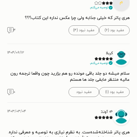
م
توصیه می‌کنم.
هری پاتر که خیلی جذابه ولی چرا عکس نداره این کتاب؟؟؟
مفید بود (۶)
مفید نبود (۴)
۴
۱۴۰۴/۰۶/۱۲
کربلا
توصیه می‌کنم.
سلام میشه دو جلد باقی مونده رو هم بزارید چون واقعا ترجمه رون
عالیه منتظر مابقی جلد ها هستم
مفید بود (۱)
مفید نبود
۰
۱۴۰۳/۰۳/۰۴
🌱 آونـב
هری پاتر شناخته‌شده‌ست. به نظرم نیازی به توصیه و معرفی نداره.