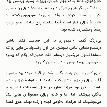
حال‌وهوای خانهٔ پلاک چهار خیابان پریوت بسیار پرتنش بود.
وعدهٔ آمدن گروهی جادوگر دم خانه، خانوادهٔ درزلی را حسابی
نگران و عصبانی کرده بود. وقتی هری به عمو ورنون گفته بود
خانوادهٔ ویزلی قرار است فردا ساعت پنج بیایند، عمو ورنون
رسماً وحشت‌زده شده بود.
بی‌درنگ گفت: «امیدوارم به این جماعت گفته باشی
درست‌وحسابی لباس بپوشن. من اون رخت‌ولباس‌هایی رو که
شماها تنتون می‌کنین دیده‌ام. فقط همین‌قدر بگم که بهتره
شعورشون برسه لباس عادی تنشون کنن.»
هری کمی از این بابت نگران شد. او قبلاً ندیده بود خانم و
آقای ویزلی چیزی تنشان کنند که به‌نظر خانوادهٔ درزلی عادی
باشد. ممکن بود فرزندانشان در طول تعطیلات لباس‌های
ماگلی بپوشند، اما آقا و خانم ویزلی معمولاً رداهایی بلند
می‌پوشیدند که هرکدام به‌نوعی کهنه و ژنده بودند. هری غصهٔ