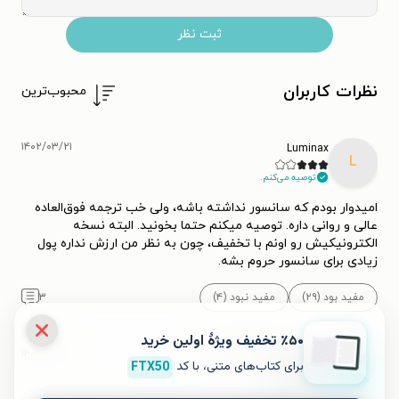
ثبت نظر
نظرات کاربران
محبوب‌ترین
۱۴۰۲/۰۳/۲۱
Luminax
L
توصیه می‌کنم.
امیدوار بودم که سانسور نداشته باشه، ولی خب ترجمه فوق‌العاده
عالی و روانی داره. توصیه میکنم حتما بخونید. البته نسخه
الکترونیکیش رو اونم با تخفیف، چون به نظر من ارزش نداره پول
زیادی برای سانسور حروم بشه.
مفید بود (۲۹)
مفید نبود (۴)
۳
٪۵۰ تخفیف ویژۀ اولین خرید
۱۴۰۲/۰۳/۱۰
گمشده در دنیای کتاب ها :(
برای کتاب‌های متنی، با کد
FTX50
توصیه می‌کنم.