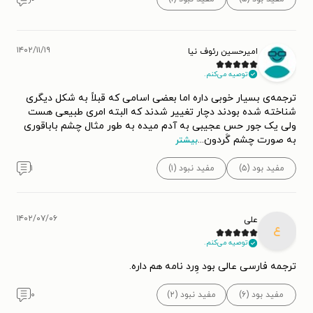
۱۴۰۲/۱۱/۱۹
امیرحسین رئوف نیا
توصیه می‌کنم.
ترجمه‌ی بسیار خوبی داره اما بعضی اسامی که قبلاً به شکل دیگری
شناخته شده بودند دچار تغییر شدند که البته امری طبیعی هست
ولی یک جور حس عجیبی به آدم میده به طور مثال چشم باباقوری
به صورت چشم گَردون
...
بیشتر
مفید بود (۵)
مفید نبود (۱)
۱
۱۴۰۲/۰۷/۰۶
علی
ع
توصیه می‌کنم.
ترجمه فارسی عالی بود وِرد نامه هم داره.
مفید بود (۶)
مفید نبود (۲)
۰