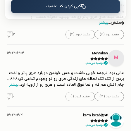
به به هری پاتر 💙💜 خب داستان هری پاتر رو که هممون میدونیم .
کپی کردن کد تخفیف
و لازم به ذکر نیست . اما اگه نظر منو بخواید این کتابو بخونید ولی
حتما فیلم های هری پاتر رو هم ببینید معرکه هست . و
راستش
...
بیشتر
مفید بود (۱۹)
مفید نبود (۲)
۲
۱۴۰۲/۰۶/۰۴
Mehraban
M
توصیه می‌کنم.
عالی بود. ترجمه خوبی داشت و حس خوندن دوباره هری پاتر و لذت
بردن از تک تک لحظه های زندگی هری رو تو وجودم تداعی کرد⚡⚡⚡...
جام آتش هم که واقعا فوق العاده است و هری رو از زاویه ای
...
بیشتر
مفید بود (۱۴)
مفید نبود (۱)
۰
۱۴۰۲/۰۴/۲۱
🕊️📚kerm ketab
توصیه می‌کنم.