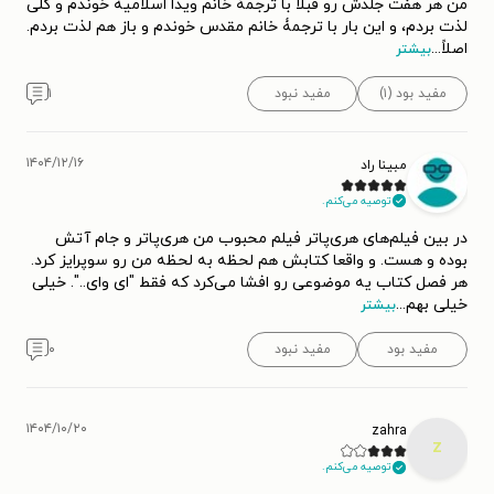
من هر هفت جلدش رو قبلاً با ترجمۀ خانم ویدا اسلامیه خوندم و کلی
لذت بردم، و این بار با ترجمۀ خانم مقدس خوندم و باز هم لذت بردم.
اصلاً
...
بیشتر
مفید بود (۱)
مفید نبود
۱
۱۴۰۴/۱۲/۱۶
مبینا راد
توصیه می‌کنم.
در بین فیلم‌های هری‌پاتر فیلم محبوب من هری‌پاتر و جام آتش‌
بوده و هست. و واقعا کتابش هم لحظه به لحظه من رو سوپرایز کرد.
هر فصل کتاب یه موضوعی رو افشا می‌کرد که فقط "ای وای..". خیلی
خیلی بهم
...
بیشتر
مفید بود
مفید نبود
۰
۱۴۰۴/۱۰/۲۰
zahra
z
توصیه می‌کنم.