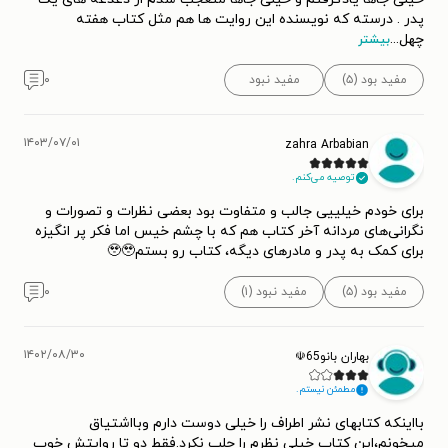
پدر . درسته که نویسنده این روایت ها هم مثل کتاب هفته
چهل
...
بیشتر
مفید بود (۵)
مفید نبود
۰
۱۴۰۳/۰۷/۰۱
zahra Arbabian
توصیه می‌کنم.
برای خودم خیلییی جالب و متفاوت بود بعضی نظرات و تصورات و
نگرانی‌های مردانه آخر کتاب هم که با چشم خیس اما فکر پر انگیزه
برای کمک به پدر و مادرهای دیگه، کتاب رو بستم🥹🥹
مفید بود (۵)
مفید نبود (۱)
۰
۱۴۰۲/۰۸/۳۰
بهاران بانو65☫
مطمئن نیستم.
بااینکه کتابهای نشر اطراف را خیلی دوست دارم وبااشتیاق
میخونم،این کتاب خیلی نظرم را جلب نکرد.فقط دو تا روایتش خوب