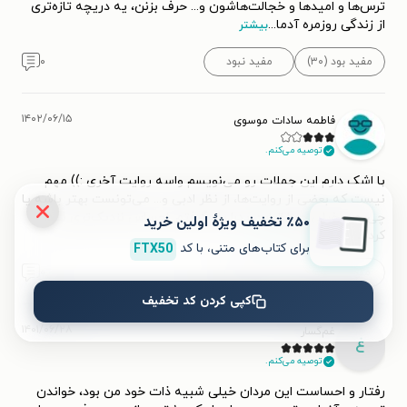
ترس‌ها و امیدها و خجالت‌هاشون و... حرف بزنن، یه دریچه تازه‌تری
از زندگی روزمره آدما
...
بیشتر
مفید بود (۳۰)
مفید نبود
۰
۱۴۰۲/۰۶/۱۵
فاطمه سادات موسوی
توصیه می‌کنم.
با اشک دارم این جملات رو می‌نویسم واسه روایت آخری :)) مهم
نیست که بعضی از روایت‌ها، از نظر ادبی و... می‌تونست بهتر باشه یا
چی. من خیلی چیزا از این پدرا یاد گرفتم. احساس نزدیک‌تری پیدا
٪۵۰ تخفیف ویژۀ اولین خرید
کردم بهشون و به
...
بیشتر
برای کتاب‌های متنی، با کد
FTX50
مفید بود (۱۷)
مفید نبود (۱)
۰
کپی کردن کد تخفیف
۱۴۰۱/۰۶/۲۸
غم‌گسار
غ
توصیه می‌کنم.
رفتار و احساست این مردان خیلی شبیه ذات خود من بود، خواندن