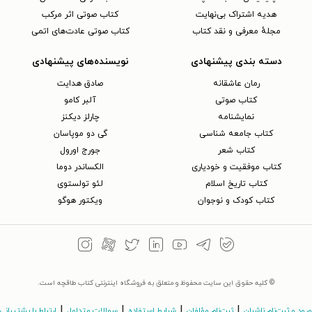
هدیه اشتراک بی‌نهایت
کتاب صوتی اثر مرکب
مجلهٔ معرفی و نقد کتاب
کتاب صوتی عادت‌های اتمی
دسته بندی پیشنهادی
نویسنده‌های پیشنهادی
رمان عاشقانه
صادق هدایت
کتاب‌ صوتی
آلبر کامو
نمایشنامه
چارلز دیکنز
کتاب جامعه شناسی
گی دو موپاسان
کتاب شعر
جورج اورول
کتاب موفقیت و خودیاری
الکساندر دوما
کتاب تاریخ اسلام
لئو تولستوی
کتاب کودک و نوجوان
ویکتور هوگو
© کلیه حقوق این سایت محفوظ و متعلق به فروشگاه اینترنتی کتاب طاقچه است.
|
|
|
|
ورود و ثبت‌نام ناشران
ثبت‌نام مؤلفان
شرایط استفاده
سوالات متداول
ارتباط با پشتیبانی