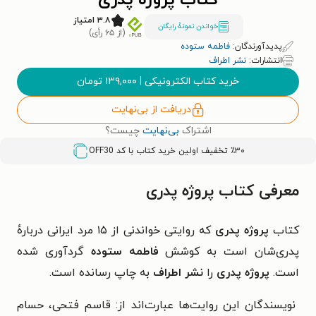
کتاب پروژه پدری
۳.۸ امتیاز
خواندن نمونۀ رایگان
(از ۶۵ رأی)
پدیدآورندگان:
فاطمه ستوده
انتشارات:
نشر اطراف
خرید کتاب الکترونیکی
|
۱۳۹,۰۰۰
تومان
دریافت از بی‌نهایت
اشتراک
بی‌نهایت
چیست؟
٪۳۰ تخفیف اولین خرید کتاب با کد
OFF30
معرفی کتاب پروژه پدری
کتاب
پروژه پدری
که روایتی خواندنی از ۱۵ مرد ایرانی درباره‌ٔ
پدری‌شان است به کوشش
فاطمه ستوده
گردآوری شده
است.
پروژه پدری
را
نشر اطراف
به چاپ رسانده است.
نویسندگان این روایت‌ها عبارت‌اند از: قاسم فتحی، حسام