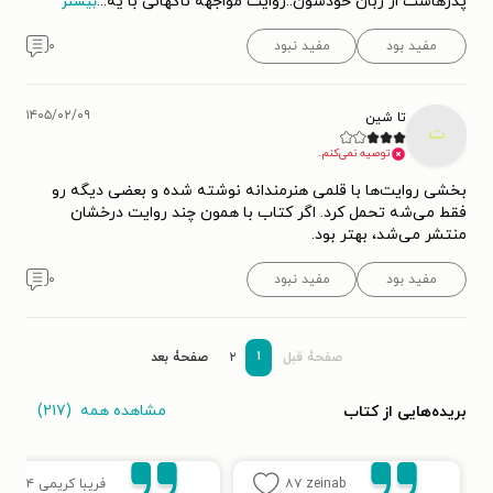
پدرهاست از زبان خودشون..روایت مواجهه ناگهانی با یه
...
بیشتر
مفید بود
مفید نبود
۰
۱۴۰۵/۰۲/۰۹
تا شین
ت
توصیه نمی‌کنم.
بخشی روایت‌ها با قلمی هنرمندانه نوشته شده و بعضی دیگه رو
فقط می‌شه تحمل کرد. اگر کتاب با همون چند روایت‌ درخشان
منتشر می‌شد، بهتر بود.
مفید بود
مفید نبود
۰
۱
صفحۀ قبل
۲
صفحۀ بعد
مشاهده همه
(۲۱۷)
بریده‌هایی از کتاب
zeinab
۸۷
فریبا کریمی
۵۴