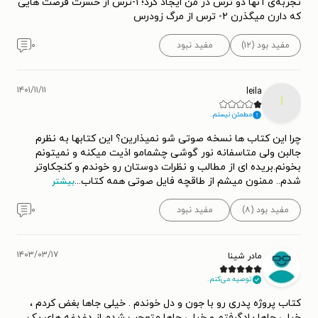
تجربه‌ی آنها دو ترس در من ایجاد کرد؛ ۱-ترس از حسرت فرصت هایی
که دارن میگذرن ۲- ترس از مرگ زودرس
مفید بود (۱۲)
مفید نبود
۰
۱۴۰۱/۱۱/۱۱
leila
l
مطمئن نیستم.
چرا این کتاب ها نسخه صوتی شو نمیذارین؟ این کتابها به نظرم
جالبن ولی متاسفانه نور گوشی چشمامو اذیت میکنه و نمیتونم
بخونم.بریده ای از مطالب و نظرات دوستان رو خوندم و کنجکاوتر
شدم.. ممنون میشم از طاقچه فایل صوتی همه کتاب
...
بیشتر
مفید بود (۸)
مفید نبود
۰
۱۴۰۳/۰۳/۱۷
مادر شینا
توصیه می‌کنم.
کتاب پروژه پدری رو با جون و دل خوندم . خیلی جاها بغض کردم ،
خیلی جاها یادگرفتم و خیلی جاها متعجب شدم از دغدغه های یک