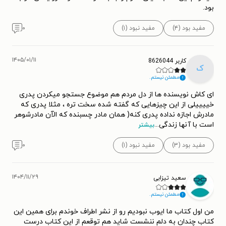
بود.
مفید بود (۴)
مفید نبود (۱)
۰
۱۴۰۵/۰۱/۱۱
کاربر 8626044
ک
مطمئن نیستم.
ای کاش نویسنده ها از دل مردم هم موضوع جستجو میکردن پدری
خییییلی از این چیزهایی که گفته شده سخت تره ، مثلا پدری که
مادرش اجازه نداده پدری کنه( همان مادر چسبنده که الآن مادرشوهر
است با آنها زندگی
...
بیشتر
مفید بود (۳)
مفید نبود (۱)
۰
۱۴۰۴/۱۱/۲۹
سعید تیزابی
مطمئن نیستم.
من اول کتاب ما ایوب نبودیم رو از نشر اطراف خوندم برای همین این
کتاب چندان به دلم ننشست شاید هم توقعم از این کتاب درست