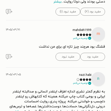
دستی بودند ولی دوتا روایت
...
بیشتر
مفید بود (۲)
مفید نبود (۱)
۰
۱۴۰۵/۰۳/۲۱
mahdieh1999
m
توصیه می‌کنم.
قشنگ بود هرچند چیز تازه ای برای من نداشت
مفید بود
مفید نبود
۰
۱۴۰۵/۰۳/۰۵
nazi.habi
n
توصیه می‌کنم.
به نظرم کمتر نشری اندازه اطراف اینقدر انسانی و صدالبته اینقدر
ایرانی و بومی کتاب چاپ میکنه..همینه که کتابهاش رو اینقدر
دلچسب و‌ خواندنی میکنه‌. پروژه پدری روایت احساسات
درونی..دل‌نگرانی‌ها..حسادت‌ها..دوست‌داشتن‌ها..غصه‌ها و ترس‌های