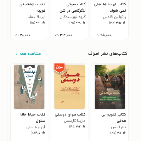
کتاب لهجه ها اهلی
کتاب صوتی
کتاب بازشناختن
کتا
نمی شوند
لنگرگاهی در شن
غریبه
دان
پائولین قلدس
روان
گروه نویسندگان
ایزابلا حماد
می 
مهز
۹
)
۱۵
(
۳٫۰
)
۲۵
(
۳٫۸
)
۳۸
(
۳٫۵
بخت
۹۵,۰۰۰
ت
۳۱۴,۰۰۰
ت
۶۰,۰۰۰
ت
کتاب‌های نشر اطراف
مشاهده همه
٪۵۰
کتاب تقویم بی
کتاب هوای دوستی
کتاب خیاط خانه
کتا
هدفی
مارینا گارسس
سئول
شک
)
۴۵
(
۳٫۲
تام لاتس
آن جه سان
کاست
۴
)
۸
(
۴٫۵
)
۸۵
(
۳٫۱