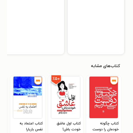
کتاب‌های مشابه
٪۵۰
کتاب چگونه
کتاب اول عاشق
کتاب اعتماد به
کتا
خودمان را دوست
خودت باش!
نفس باربارا
درم