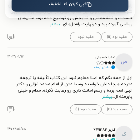
کپی کردن کد تخفیف
راستش کتابای زیادی در زمینه‌ی حسادت پیدا نمیشه (یا شایدم من
نتونستم پیدا کنم) ولی این کتاب خوبی در این زمینه بود. به خوبی
حسادت و نشانه‌هاش و نتایجش رو توضیح داده بود، مثال‌های
روشنی آورده بود و درنهایت راه‌حل‌های
...
بیشتر
مفید بود (۱۱)
مفید نبود
۱
۱۴۰۳/۰۱/۱۳
صدرا حسینی
ص
مطمئن نیستم.
اول از همه بگم که اصلا معلوم نبود این کتاب تألیفه یا ترجمه.
مترجم هرجا دلش خواسته وسط متن از امام محمد غزالی و دکتر
الهی اسم برده و رسم امانت داری رو رعایت نکرده. مدام و خیلی
پابرهنه از
...
بیشتر
مفید بود (۴)
مفید نبود (۱)
۰
۱۴۰۲/۰۵/۰۸
کاربر ۶۹۷۱۳۸۴
ک
توصیه می‌کنم.