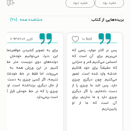
مفید بود
مفید نبود
۰
مشاهده همه
(۲۰)
بریده‌هایی از کتاب
bud
۱۰
کاربر ۹۳۱۶۲۰۶
۶
پس در اکثر موارد، رنجی که
برای به تصویر کشیدن موقعیتمان در
می‌بریم برای آن است که
این دنیا، می‌توانیم خودمان را با
احساس می‌کنیم قدر و منزلتی
دونده‌های دوی دویست متر مقایسه
که حقیقتاً برای خود قائلیم
کنیم. در این ورزش همه به پیش
خدشه وارد شده است. تصور
می‌روند، اما فقط در خط خودشان. در
می‌کنیم چون دیگری چیزی
نتیجه، اگر کسی چیزی به دست آورد،
دارد، پس لابد ما چیزی را از
از مال دیگری برنداشته است. او فقط
دست داده‌ایم، یا اگر دیگری
چیزی را که در خط خودش قرار گرفته
چیزی دارد و ما نداریم، برای
است برمی‌دارد.
آن است که ما از او
پایین‌تریم.‌