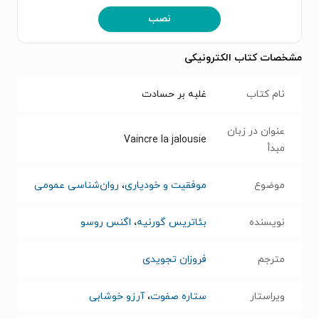
نصب
مشخصات کتاب الکترونیکی
نام کتاب
غلبه بر حسادت
عنوان در زبان
Vaincre la jalousie
مبدأ
موضوع
موفقیت و خودیاری
،
روان‌شناسی عمومی
نویسنده
بئاتریس گورنیه
،
اگنس روسو
مترجم
فروزان تجویدی
ویراستار
ستاره صفوت
،
آرزو خوشابی