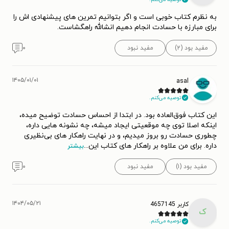
به نظرم کتاب خوبی است و اگر بتوانیم تمرین های پیشنهادی اش را
برای مبارزه با حسادت انجام دهیم انشالله راهگشاست.
مفید بود (۲)
مفید نبود
۰
۱۴۰۵/۰۱/۰۱
asal
توصیه می‌کنم.
این کتاب فوق‌العاده بود. در ابتدا از احساس حسادت توضیح میده،
اینکه اصلا توی چه موقعیتی ایجاد میشه، چه نشونه هایی داره،
چطوری حسادت رو بروز میدیم، و در نهایت راهکار های بی‌نظیری
داره. برای من علاوه بر راهکار های کتاب این
...
بیشتر
مفید بود (۱)
مفید نبود
۰
۱۴۰۴/۰۵/۲۱
کاربر 4657145
ک
توصیه می‌کنم.