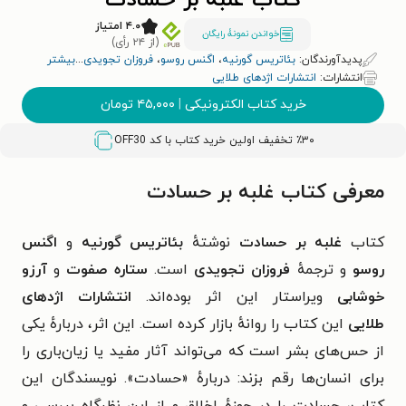
کتاب غلبه بر حسادت
۴.۰ امتیاز
خواندن نمونۀ رایگان
(از ۲۴ رأی)
پدیدآورندگان:
بئاتریس گورنیه
،
اگنس روسو
،
فروزان تجویدی
...
بیشتر
انتشارات:
انتشارات اژدهای طلایی
خرید کتاب الکترونیکی
|
۴۵,۰۰۰
تومان
٪۳۰ تخفیف اولین خرید کتاب با کد
OFF30
معرفی کتاب غلبه بر حسادت
کتاب
غلبه بر حسادت
نوشتهٔ
بئاتریس گورنیه
و
اگنس
روسو
و ترجمهٔ
فروزان تجویدی
است.
ستاره صفوت
و
آرزو
خوشابی
ویراستار این اثر بوده‌اند.
انتشارات اژدهای
طلایی
این کتاب را روانهٔ بازار کرده است. این اثر، دربارهٔ یکی
از حس‌های بشر است که می‌تواند آثار مفید یا زیان‌باری را
برای انسان‌ها رقم بزند: دربارهٔ «
حسادت». نویسندگان این
کتاب، حسادت را در حوزهٔ اخلاق و از این نظرگاه بررسی و