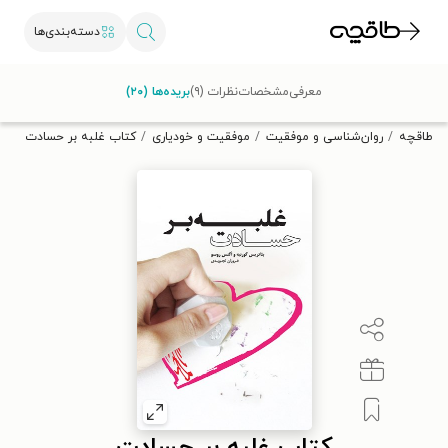
دسته‌بندی‌ها
با کد تخفیف OFF30 اولین کتاب الکترونیکی یا صوتی‌ات را با ۳۰٪
معرفی
مشخصات
نظرات (۹)
بریده‌ها (۲۰)
تخفیف از طاقچه دریافت کن.
طاقچه
روان‌شناسی و موفقیت
موفقیت و خودیاری
کتاب غلبه بر حسادت