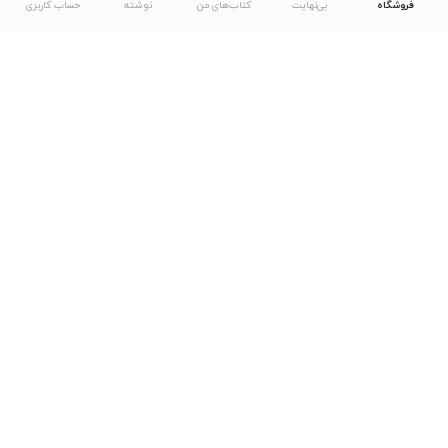
فروشگاه
بی‌نهایت
کتاب‌های من
نوشته
حساب کاربری
دانلود اپلیکیشن طاقچه
... موارد دیگر
مشاهدهٔ دیگر نسخه‌های طاقچه