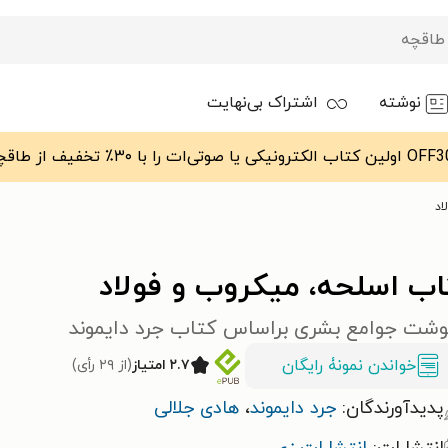
نوشته
اشتراک بی‌نهایت
اد
اب اسلحه، میکروب و فولاد
وشت جوامع بشری براساس کتاب جرد دایموند
خواندن نمونۀ رایگان
۲.۷ امتیاز
(از ۲۹ رأی)
پدیدآورندگان:
جرد دایموند
،
هادی جلالی