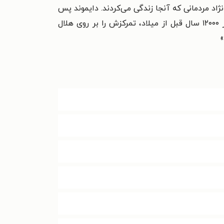
نژاد مردمانی که آنجا زندگی می‌کردند. دایموند پس
از یک گشت‌وگذار گسترده در تاریخ تکامل و مهاجرت بشر از آغاز انسان خردمند تا مهاجرت انسان به قاره آمریکا در ۱۲۰۰۰ سال قبل از میلاد، تمرکزش را بر روی هلال
»