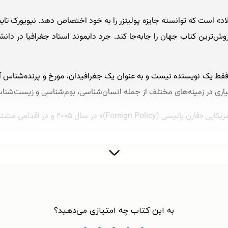
» است که توانسته جایزه پولیتزر را به خود اختصاص دهد. نیویورک تایمز
د میسون دایموند (Jared Mason Diamond) فقط یک نویسنده نیست و به عنوان یک جغرافیدان، مورخ 
اری در زمینه‌های مختلف از جمله انسان‌شناسی، بوم‌شناسی و زیست‌شن
مجله بریتانیایی «پراسپکت (Prospect)» و مجل
ولد ۱۰ سپتامبر ۱۹۳۷ در بوستون، در ایالت ماساچوست آمریکاست. او پدری پزشک و مادری 
 امر موجب شد که جرد نیز از ۶ سالگی نواختن پیانو را بیاموزد.
پرندگان نشان داد و تماشای آن‌ها یکی از تفریحات او شد. دایموند هیچگاه از
به این کتاب چه امتیازی می‌دهید؟