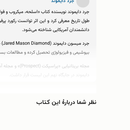
جرد دایموند
جرد دایموند نویسنده کتاب «اسلحه، میکروب و فولاد
دانشمندان آمریکایی شناخته می‌شود.
جر
بیوشیمی و فیزیولوژی تحصیل کرده و مطالعات بسی
دایموند در جایگاه نهم این لیست قرار داشت.
جرد دایموند مت
لهستانی بزرگ شد. مادر جرد، فلورا، یک پیانیست حرفه‌ای بود و همین
نظر شما دربارهٔ این کتاب
جرد تنها ۷ سال داشت که علاقه خود را به 
پرنده‌شناسی منتشر کرد.