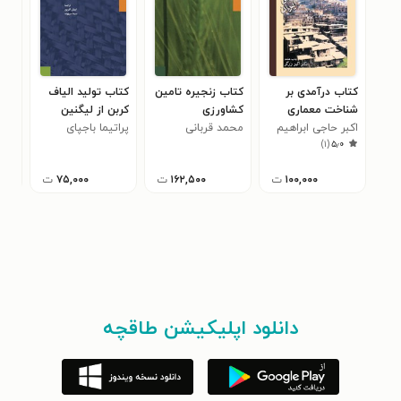
کتاب درآمدی بر
کتاب زنجیره تامین
کتاب تولید الیاف
کتا
شناخت معماری
کشاورزی
کربن از لیگنین
ساز
روستایی ایران
اکبر حاجی ابراهیم
محمد قربانی
پراتیما باجپای
هما
هید
)
۱
(
۵٫۰
زرگر
آب
۱۰۰,۰۰۰
ت
۱۶۲,۵۰۰
ت
۷۵,۰۰۰
ت
دانلود اپلیکیشن طاقچه