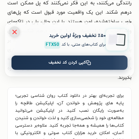
رانندگی می‌کنند، به این فکر نمی‌کنند که پل ممـکن است
درهم شکند. این یک واقعیت مورد قبول است که پل‌های
خوب ساخته‌شده، امن هستند. با این حال، پلی در تاکومای
واشنگتن، به دلیل نوسان حاصل از باد، درهم شکست. این
٪۵۰ تخفیف ویژۀ اولین خرید
رویداد باعث پژوهش بیشتر درباره تأثیرات بادهای شدید بر
برای کتاب‌های متنی، با کد
FTX50
پل‌ها شد که به سـاخته شدن پل‌های امن‌تر انجامید. بسیاری
از ابزارها، از قبیل آمار که در این متن بحث شده است، به
کپی کردن کد تخفیف
دانشمندان شکاک امکان می‌دهد که تردید معقول را اندازه
بگیرند.
برای تجربه‌ای بهتر در دانلود کتاب روان شناسی تجربی؛
پایه های پژوهش و خواندن آن، اپلیکیشن طاقچه را
به‌صورت رایگان نصب کنید. در اپلیکیشن می‌توانید
مطالعه‌ی خود را شخصی‌سازی کنید و لذت خواندن و شنیدن
کتاب‌ها را همیشه و همه‌جا تجربه کنید. علاوه‌بر دسترسی
آسان، امکان خرید هزاران کتاب صوتی و الکترونیکی با