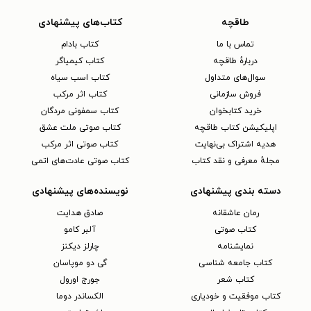
طاقچه
کتاب‌های پیشنهادی
تماس با ما
کتاب بادام
دربارهٔ طاقچه
کتاب کیمیاگر
سوال‌های متداول
کتاب اسب سیاه
فروش سازمانی
کتاب اثر مرکب
خرید کتابخوان
کتاب سمفونی مردگان
اپلیکیشن کتاب طاقچه
کتاب صوتی ملت عشق
هدیه اشتراک بی‌نهایت
کتاب صوتی اثر مرکب
مجلهٔ معرفی و نقد کتاب
کتاب صوتی عادت‌های اتمی
دسته بندی پیشنهادی
نویسنده‌های پیشنهادی
رمان عاشقانه
صادق هدایت
کتاب‌ صوتی
آلبر کامو
نمایشنامه
چارلز دیکنز
کتاب جامعه شناسی
گی دو موپاسان
کتاب شعر
جورج اورول
کتاب موفقیت و خودیاری
الکساندر دوما