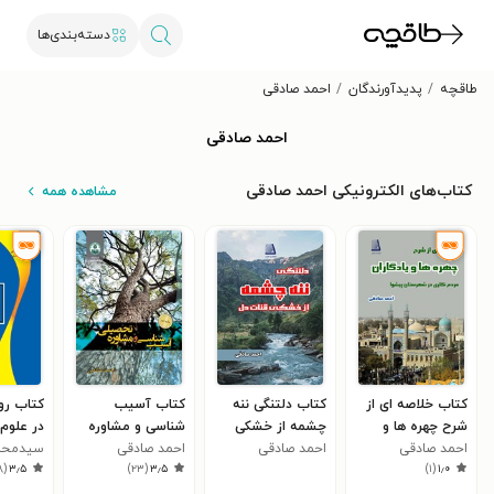
دسته‌بندی‌ها
طاقچه
پدیدآورندگان
احمد صادقی
احمد صادقی
کتاب‌های الکترونیکی احمد صادقی
مشاهده همه
کتاب خلاصه ای از
کتاب دلتنگی ننه
کتاب آسیب
کتاب ر
شرح چهره ها و
چشمه از خشکی
شناسی و مشاوره
در علوم
یادگاران
احمد صادقی
قنات دل
احمد صادقی
تحصیلی
احمد صادقی
سیدمحمد
۸
(
۳٫۵
)
۲۳
(
۳٫۵
)
۱
(
۱٫۰