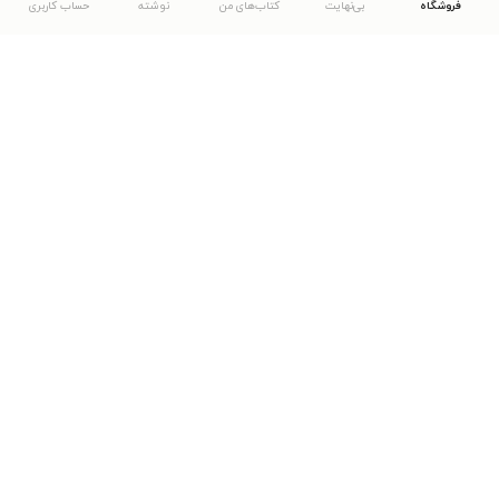
فروشگاه
بی‌نهایت
کتاب‌های من
نوشته
حساب کاربری
دانلود اپلیکیشن طاقچه
... موارد دیگر
مشاهدهٔ دیگر نسخه‌های طاقچه