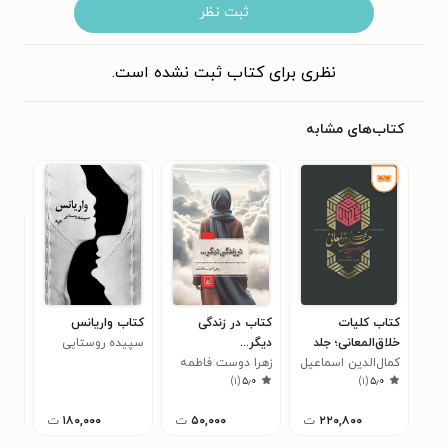
ثبت نظر
نظری برای کتاب ثبت نشده است.
کتاب‌های مشابه
کتاب کلیات
کتاب در زندگی
کتاب واریانس
کتا
خلاق‌المعانی؛ جلد
دیگر...
سپیده روستایی
مون
اول
کمال‌الدین اسماعیل
زهرا دوست فاطمه
)
۱
(
۵٫۰
)
۱
(
۵٫۰
اصفهانی
۲۲۰,۸۰۰
ت
۵۰,۰۰۰
ت
۱۸۰,۰۰۰
ت