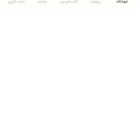
فروشگاه
بی‌نهایت
کتاب‌های من
نوشته
حساب کاربری
دانلود اپلیکیشن طاقچه
... موارد دیگر
مشاهدهٔ دیگر نسخه‌های طاقچه